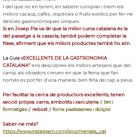
I del que no en tenim, en sabem comprar i triem els
millors cacaus, cafès , espècies o fruits exòtics per fer-ne
delícies gastronòmiques úniques.
Si en Josep Pla va dir que la millor cuina catalana és la
del paisatge a la cassola, també podem completar la
frase, afirmant que els millors productes també ho són.
La Guia
«EXCEL·LENTS DE LA GASTRONOMIA
CATALANA”
ens descobreix els millors artesans que del
camp als obradors creuen en que la feina que fan
només es pot fer d’una manera: ben feta de cap a peus.
Per facilitar la cerca de productors excel·lents, tenen
secció pròpia: carns, embotits i xarcuteria
//
llet i
formatges
//
rebost
//
forns pastisseries i dolços
Saber-ne més?
https://www.instagram.com/gourmenials_cat