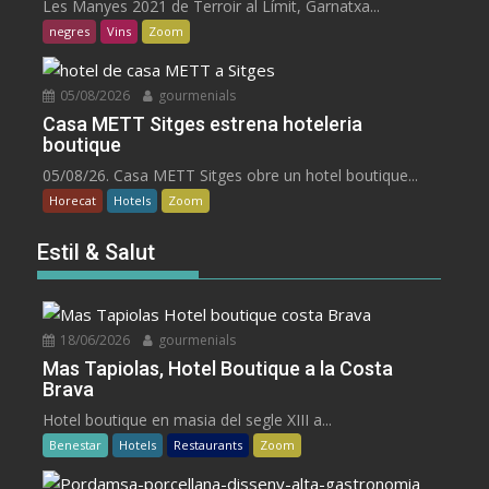
Les Manyes 2021 de Terroir al Límit, Garnatxa...
negres
Vins
Zoom
05/08/2026
gourmenials
Casa METT Sitges estrena hoteleria
boutique
05/08/26. Casa METT Sitges obre un hotel boutique...
Horecat
Hotels
Zoom
Estil & Salut
18/06/2026
gourmenials
Mas Tapiolas, Hotel Boutique a la Costa
Brava
Hotel boutique en masia del segle XIII a...
Benestar
Hotels
Restaurants
Zoom