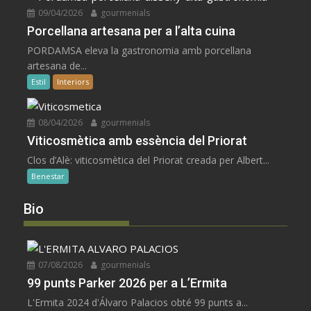
09/04/2026
gourmenials
Porcellana artesana per a l’alta cuina
PORDAMSA eleva la gastronomia amb porcellana
artesana de...
Estil
Interiors
08/04/2026
gourmenials
Viticosmètica amb essència del Priorat
Clos d’Alè: viticosmètica del Priorat creada per Albert...
Benestar
Bio
07/08/2026
gourmenials
99 punts Parker 2026 per a L’Ermita
L'Ermita 2024 d'Álvaro Palacios obté 99 punts a...