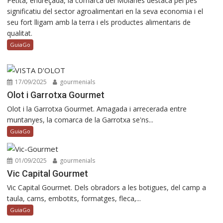
Petita, endreçada, la comarca del Moianès destaca pel pes
significatiu del sector agroalimentari en la seva economia i el
seu fort lligam amb la terra i els productes alimentaris de
qualitat.
GuiaGo
17/09/2025
gourmenials
Olot i Garrotxa Gourmet
Olot i la Garrotxa Gourmet. Amagada i arrecerada entre
muntanyes, la comarca de la Garrotxa se'ns...
GuiaGo
01/09/2025
gourmenials
Vic Capital Gourmet
Vic Capital Gourmet. Dels obradors a les botigues, del camp a
taula, carns, embotits, formatges, fleca,...
GuiaGo