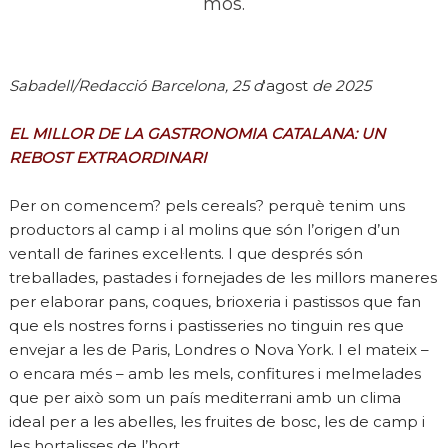
mos.
Sabadell/Redacció Barcelona, 25 d
‘agost
de 2025
EL MILLOR DE LA GASTRONOMIA CATALANA: UN
REBOST EXTRAORDINARI
Per on comencem? pels cereals? perquè tenim uns
productors al camp i al molins que són l’origen d’un
ventall de farines excel·lents. I que després són
treballades, pastades i fornejades de les millors maneres
per elaborar pans, coques, brioxeria i pastissos que fan
que els nostres forns i pastisseries no tinguin res que
envejar a les de Paris, Londres o Nova York. I el mateix –
o encara més – amb les mels, confitures i melmelades
que per això som un país mediterrani amb un clima
ideal per a les abelles, les fruites de bosc, les de camp i
les hortalisses de l’hort.