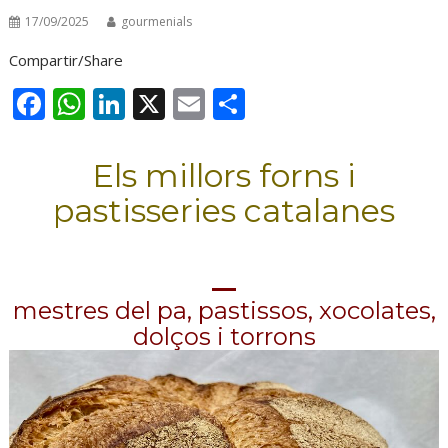
17/09/2025
gourmenials
Compartir/Share
F
W
Li
X
E
C
ac
h
n
m
o
e
at
k
ai
m
Els millors forns i
b
s
e
l
p
pastisseries catalanes
o
A
dI
ar
o
p
n
te
k
p
ix
mestres del pa, pastissos, xocolates,
dolços i torrons