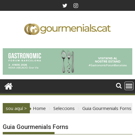
Skip
to
content
sou aquí >
Home
Seleccions
Guia Gourmenials Forns
Guia Gourmenials Forns