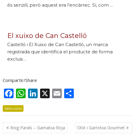
és senzill, però aquest era l’encàrrec. Sí, com …
El xuixo de Can Castelló
Castelló i El Xuixo de Can Castelló, un marca
registrada que identifica el producte de forma
exclusi…
Compartir/Share
F
W
Li
X
E
C
ac
h
n
m
o
Seleccions
e
at
k
ai
m
b
s
e
l
p
Navegació
Roig Parals – Garnatxa Roja
Olot i Garrotxa Gourmet
o
A
dI
ar
d'entrades