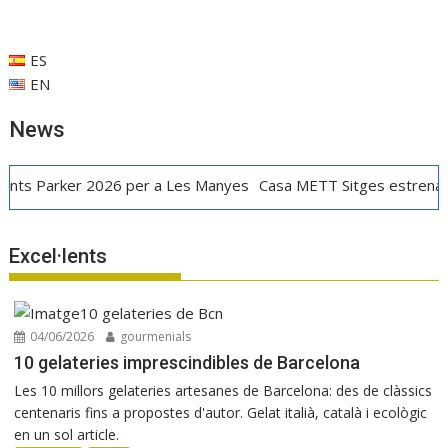
o
p
n
te
k
p
ix
ES
EN
News
 2026 per a Les Manyes
Casa METT Sitges estrena hoteleria bo
Excel·lents
04/06/2026
gourmenials
10 gelateries imprescindibles de Barcelona
Les 10 millors gelateries artesanes de Barcelona: des de clàssics
centenaris fins a propostes d'autor. Gelat italià, català i ecològic
en un sol article.