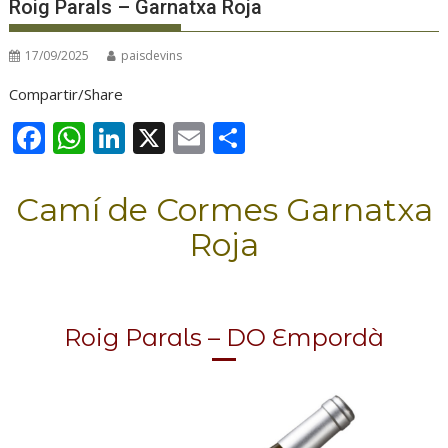
Roig Parals – Garnatxa Roja
17/09/2025
paisdevins
Compartir/Share
F
W
Li
X
E
C
ac
h
n
m
o
e
at
k
ai
m
Camí de Cormes Garnatxa
b
s
e
l
p
Roja
o
A
dI
ar
o
p
n
te
k
p
ix
Roig Parals – DO Empordà