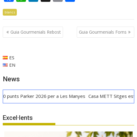
ac
h
n
m
o
blancs
e
at
k
ai
m
b
s
e
l
p
Navegació
Guia Gourmenials Rebost
Guia Gourmenials Forns
o
A
dI
ar
d'entrades
o
p
n
te
k
p
ix
ES
EN
News
 Parker 2026 per a Les Manyes
Casa METT Sitges estrena hotel
Excel·lents