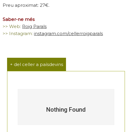
Preu aproximat: 27€.
Saber-ne més
>> Web:
Roig Parals
>> Instagram:
instagram.com/cellerroigparals
+ del celler a paísdevins
Nothing Found