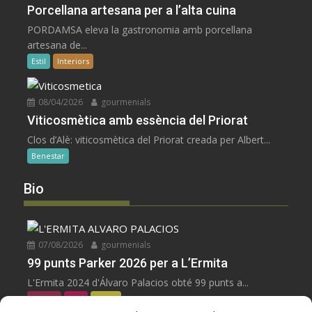
Porcellana artesana per a l’alta cuina
PORDAMSA eleva la gastronomia amb porcellana
artesana de...
Estil
Interiors
08/04/2026
gourmenials
Viticosmètica amb essència del Priorat
Clos d’Alè: viticosmètica del Priorat creada per Albert...
Benestar
Bio
07/08/2026
gourmenials
99 punts Parker 2026 per a L’Ermita
L'Ermita 2024 d'Álvaro Palacios obté 99 punts a...
negres
Vins
Zoom