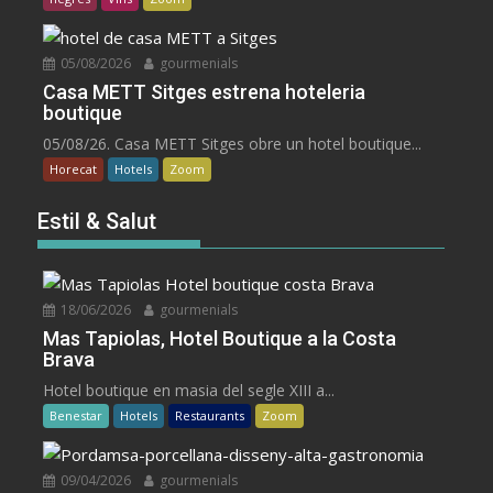
05/08/2026
gourmenials
Casa METT Sitges estrena hoteleria
boutique
05/08/26. Casa METT Sitges obre un hotel boutique...
Horecat
Hotels
Zoom
Estil & Salut
18/06/2026
gourmenials
Mas Tapiolas, Hotel Boutique a la Costa
Brava
Hotel boutique en masia del segle XIII a...
Benestar
Hotels
Restaurants
Zoom
09/04/2026
gourmenials