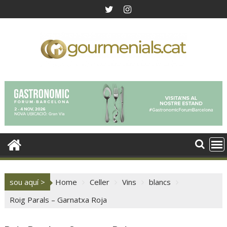
Skip
to
content
sou aquí >
Home
Celler
Vins
blancs
Roig Parals – Garnatxa Roja