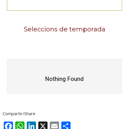
Seleccions de temporada
Nothing Found
Compartir/Share
F
W
Li
X
E
C