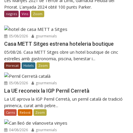
Les Manyes 2021 de Terroir al Límit, Garnatxa Peluda del
Priorat. L’anyada 2024 obté 100 punts Parker.
negres
Vins
Zoom
05/08/2026
gourmenials
Casa METT Sitges estrena hoteleria boutique
05/08/26. Casa METT Sitges obre un hotel boutique de cinc
estrelles amb gastronomia, piscina, benestar i...
Horecat
Hotels
Zoom
05/08/2026
gourmenials
La UE reconeix la IGP Pernil Cerretà
La UE aprova la IGP Pernil Cerretà, un pernil català de tradició
pirinenca, curat amb pebre...
Carns
Rebost
Zoom
04/08/2026
gourmenials