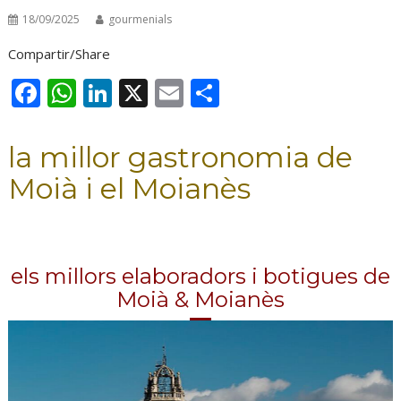
18/09/2025
gourmenials
Compartir/Share
F
W
Li
X
E
C
ac
h
n
m
o
e
at
k
ai
m
la millor gastronomia de
b
s
e
l
p
Moià i el Moianès
o
A
dI
ar
o
p
n
te
k
p
ix
els millors elaboradors i botigues de
Moià & Moianès