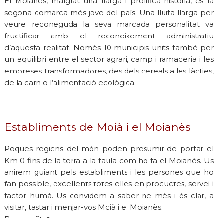
El Moianès, malgrat una llarga i prolífica història, és la
segona comarca més jove del país. Una lluita llarga per
veure reconeguda la seva marcada personalitat va
fructificar amb el reconeixement administratiu
d’aquesta realitat. Només 10 municipis units també per
un equilibri entre el sector agrari, camp i ramaderia i les
empreses transformadores, des dels cereals a les làcties,
de la carn o l’alimentació ecològica.
Establiments de Moià i el Moianès
Poques regions del món poden presumir de portar el
Km 0 fins de la terra a la taula com ho fa el Moianès. Us
anirem guiant pels establiments i les persones que ho
fan possible, excel·lents totes elles en productes, servei i
factor humà. Us convidem a saber-ne més i és clar, a
visitar, tastar i menjar-vos Moià i el Moianès.