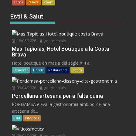
Carns
Rebost
Zoom
Estil & Salut
18/06/2026
gourmenials
Mas Tapiolas, Hotel Boutique a la Costa
Brava
Hotel boutique en masia del segle XIII a...
Benestar
Hotels
Restaurants
Zoom
09/04/2026
gourmenials
Porcellana artesana per a l’alta cuina
PORDAMSA eleva la gastronomia amb porcellana
artesana de...
Estil
Interiors
08/04/2026
gourmenials