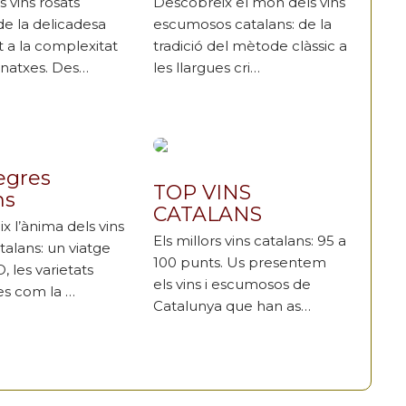
s vins rosats
Descobreix el món dels vins
de la delicadesa
escumosos catalans: de la
t a la complexitat
tradició del mètode clàssic a
rnatxes. Des…
les llargues cri…
egres
TOP VINS
ns
CATALANS
x l’ànima dels vins
Els millors vins catalans: 95 a
talans: un viatge
100 punts. Us presentem
, les varietats
els vins i escumosos de
s com la …
Catalunya que han as…