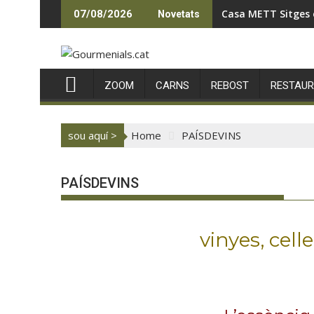
Skip
Casa METT Sitges 
07/08/2026
Novetats
to
content
ZOOM
CARNS
REBOST
RESTAU
sou aquí >
Home
PAÍSDEVINS
PAÍSDEVINS
vinyes, cell