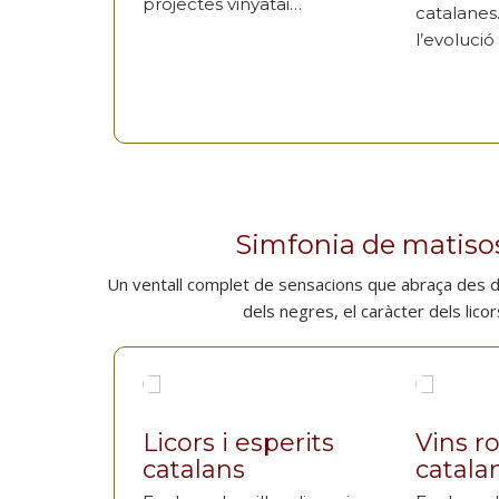
projectes vinyatai…
catalanes
l’evolució
Simfonia de matisos
Un ventall complet de sensacions que abraça des de 
dels negres, el caràcter dels lico
Licors i esperits
Vins r
catalans
catala