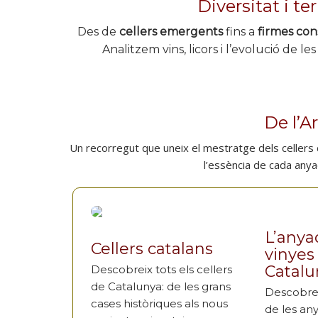
Diversitat i te
Des de
cellers emergents
fins a
firmes con
Analitzem vins, licors i l’evolució de le
De l’Ar
Un recorregut que uneix el mestratge dels cellers
l’essència de cada anya
L’anya
Cellers catalans
vinyes
Catalu
Descobreix tots els cellers
de Catalunya: de les grans
Descobrei
cases històriques als nous
de les any