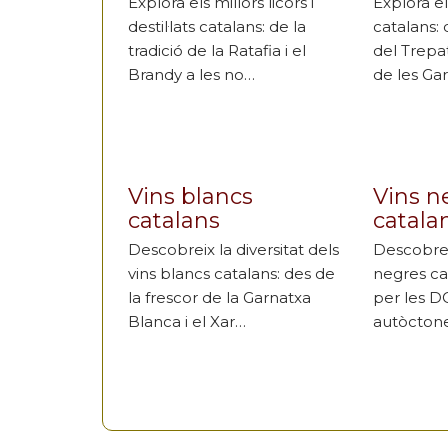
Explora els millors licors i
Explora el
destil·lats catalans: de la
catalans: 
tradició de la Ratafia i el
del Trepa
Brandy a les no…
de les Ga
Vins blancs
Vins n
catalans
catala
Descobreix la diversitat dels
Descobrei
vins blancs catalans: des de
negres ca
la frescor de la Garnatxa
per les DO
Blanca i el Xar…
autòctone