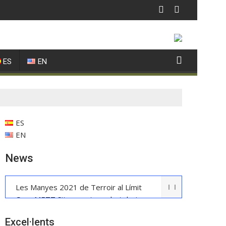
ES
EN
ES
EN
News
Les Manyes 2021 de Terroir al Límit
Casa METT Sitges estrena hoteleria
boutique
Excel·lents
La UE reconeix la IGP Pernil Cerretà