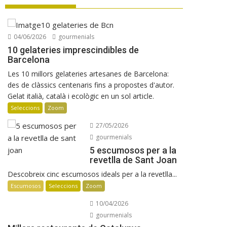
Verema al Penedès: vi, cava i
gastronomia
Manuel Raventós Negra Magnum 2018
04/06/2026
gourmenials
Osteria Condal obre a Barcelona
10 gelateries imprescindibles de
Barcelona
Les 10 millors gelateries artesanes de Barcelona:
des de clàssics centenaris fins a propostes d'autor.
Gelat italià, català i ecològic en un sol article.
Seleccions
Zoom
27/05/2026
gourmenials
5 escumosos per a la
revetlla de Sant Joan
Descobreix cinc escumosos ideals per a la revetlla...
Escumosos
Seleccions
Zoom
10/04/2026
gourmenials