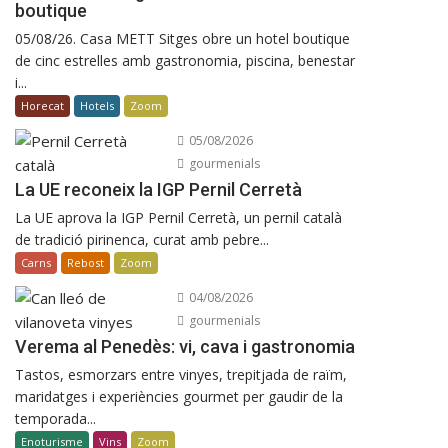
boutique
05/08/26. Casa METT Sitges obre un hotel boutique
de cinc estrelles amb gastronomia, piscina, benestar
i...
Horecat
Hotels
Zoom
05/08/2026
gourmenials
La UE reconeix la IGP Pernil Cerretà
La UE aprova la IGP Pernil Cerretà, un pernil català
de tradició pirinenca, curat amb pebre...
Carns
Rebost
Zoom
04/08/2026
gourmenials
Verema al Penedès: vi, cava i gastronomia
Tastos, esmorzars entre vinyes, trepitjada de raïm,
maridatges i experiències gourmet per gaudir de la
temporada...
Enoturisme
Vins
Zoom