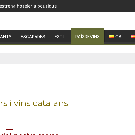
estrena hoteleria boutique
RANTS
ESCAPADES
ESTIL
PAÍSDEVINS
CA
ers i vins catalans