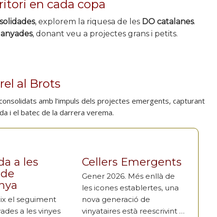
rritori en cada copa
solidades
, explorem la riquesa de les
DO catalanes
.
s
anyades
, donant veu a projectes grans i petits.
rel al Brots
 consolidats amb l’impuls dels projectes emergents, capturant
da i el batec de la darrera verema.
da a les
Cellers Emergents
 de
Gener 2026. Més enllà de
nya
les icones establertes, una
x el seguiment
nova generació de
ades a les vinyes
vinyataires està reescrivint …