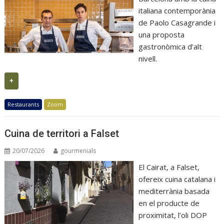
italiana contemporània
de Paolo Casagrande i
una proposta
gastronòmica d’alt
nivell.
+
Restaurants
Zoom
Cuina de territori a Falset
20/07/2026
gourmenials
El Cairat, a Falset,
ofereix cuina catalana i
mediterrània basada
en el producte de
proximitat, l’oli DOP