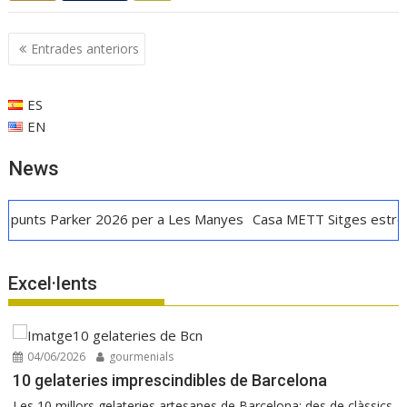
Navegació
Entrades anteriors
d'entrades
ES
EN
News
er 2026 per a Les Manyes
Casa METT Sitges estrena hoteleria 
Excel·lents
04/06/2026
gourmenials
10 gelateries imprescindibles de Barcelona
Les 10 millors gelateries artesanes de Barcelona: des de clàssics