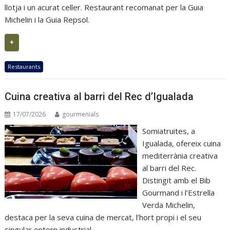
llotja i un acurat celler. Restaurant recomanat per la Guia
Michelin i la Guia Repsol.
+
Restaurants
Cuina creativa al barri del Rec d’Igualada
17/07/2026
gourmenials
Somiatruites, a
Igualada, ofereix cuina
mediterrània creativa
al barri del Rec.
Distingit amb el Bib
Gourmand i l’Estrella
Verda Michelin,
destaca per la seva cuina de mercat, l’hort propi i el seu
singular entorn industrial.