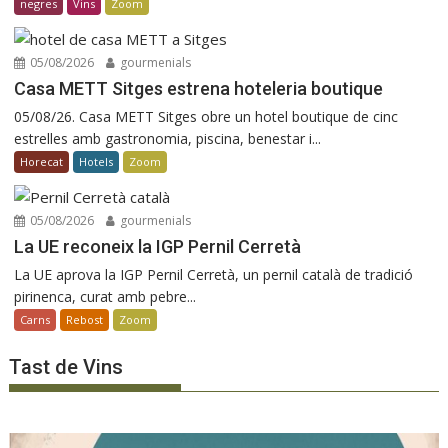
negres
Vins
Zoom
05/08/2026
gourmenials
Casa METT Sitges estrena hoteleria boutique
05/08/26. Casa METT Sitges obre un hotel boutique de cinc
estrelles amb gastronomia, piscina, benestar i...
Horecat
Hotels
Zoom
05/08/2026
gourmenials
La UE reconeix la IGP Pernil Cerretà
La UE aprova la IGP Pernil Cerretà, un pernil català de tradició
pirinenca, curat amb pebre...
Carns
Rebost
Zoom
Tast de Vins