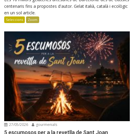
centenaris fins a propostes d'autor. Gelat italià, català i ecològic
en un sol article.
Seleccions
Zoom
27/05/2026
gourmenials
5 escumosos per a la revetlla de Sant Joan