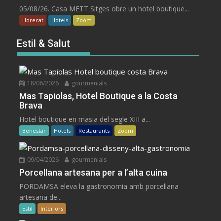
05/08/26. Casa METT Sitges obre un hotel boutique...
Horecat
Hotels
Zoom
Estil & Salut
18/06/2026
gourmenials
Mas Tapiolas, Hotel Boutique a la Costa
Brava
Hotel boutique en masia del segle XIII a...
Benestar
Hotels
Restaurants
Zoom
09/04/2026
gourmenials
Porcellana artesana per a l’alta cuina
PORDAMSA eleva la gastronomia amb porcellana
artesana de...
Estil
Interiors