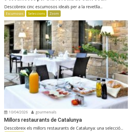
Descobreix cinc escumosos ideals per a la revetlla...
Escumosos
Seleccions
Zoom
10/04/2026
gourmenials
Millors restaurants de Catalunya
Descobreix els millors restaurants de Catalunya: una selecció...