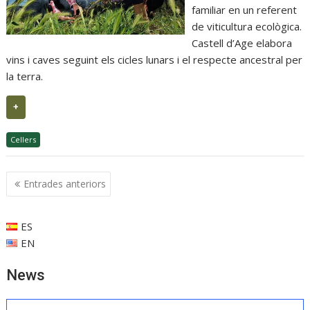
familiar en un referent
de viticultura ecològica.
Castell d’Age elabora
vins i caves seguint els cicles lunars i el respecte ancestral per
la terra.
+
Cellers
Navegació
Entrades anteriors
d'entrades
ES
EN
News