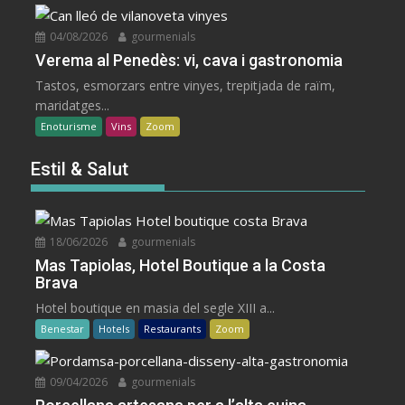
04/08/2026
gourmenials
Verema al Penedès: vi, cava i gastronomia
Tastos, esmorzars entre vinyes, trepitjada de raïm,
maridatges...
Enoturisme
Vins
Zoom
Estil & Salut
18/06/2026
gourmenials
Mas Tapiolas, Hotel Boutique a la Costa
Brava
Hotel boutique en masia del segle XIII a...
Benestar
Hotels
Restaurants
Zoom
09/04/2026
gourmenials