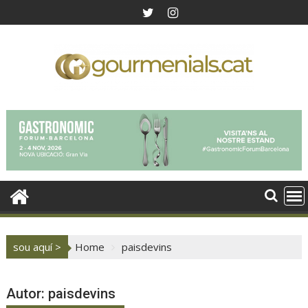
Skip
to
content
sou aquí >
Home
paisdevins
Autor:
paisdevins