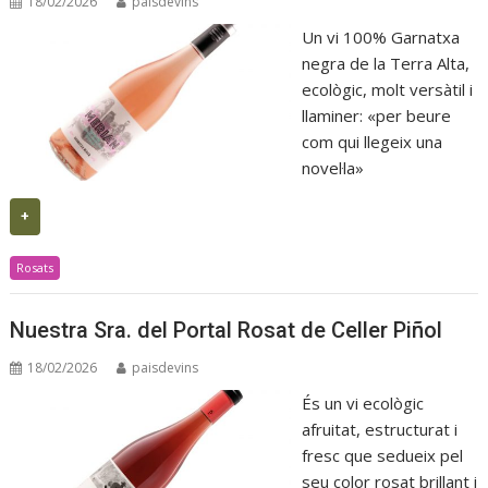
18/02/2026
paisdevins
Un vi 100% Garnatxa
negra de la Terra Alta,
ecològic, molt versàtil i
llaminer: «per beure
com qui llegeix una
novel·la»
+
Rosats
Nuestra Sra. del Portal Rosat de Celler Piñol
18/02/2026
paisdevins
És un vi ecològic
afruitat, estructurat i
fresc que sedueix pel
seu color rosat brillant i