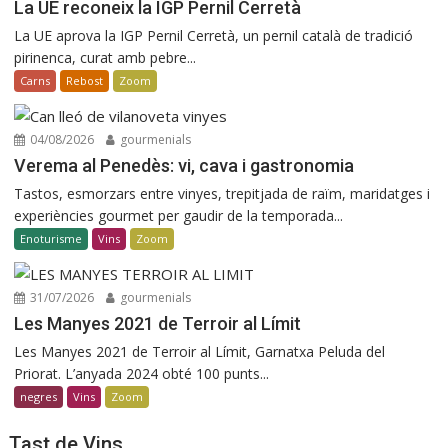
La UE reconeix la IGP Pernil Cerretà
La UE aprova la IGP Pernil Cerretà, un pernil català de tradició
pirinenca, curat amb pebre...
Carns
Rebost
Zoom
04/08/2026
gourmenials
Verema al Penedès: vi, cava i gastronomia
Tastos, esmorzars entre vinyes, trepitjada de raïm, maridatges i
experiències gourmet per gaudir de la temporada...
Enoturisme
Vins
Zoom
31/07/2026
gourmenials
Les Manyes 2021 de Terroir al Límit
Les Manyes 2021 de Terroir al Límit, Garnatxa Peluda del
Priorat. L’anyada 2024 obté 100 punts...
negres
Vins
Zoom
Tast de Vins