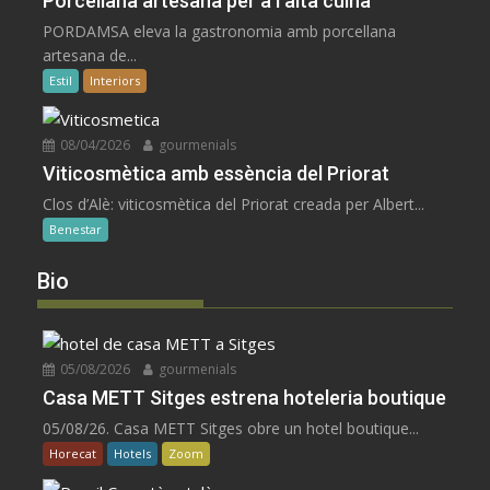
Porcellana artesana per a l’alta cuina
PORDAMSA eleva la gastronomia amb porcellana
artesana de...
Estil
Interiors
08/04/2026
gourmenials
Viticosmètica amb essència del Priorat
Clos d’Alè: viticosmètica del Priorat creada per Albert...
Benestar
Bio
05/08/2026
gourmenials
Casa METT Sitges estrena hoteleria boutique
05/08/26. Casa METT Sitges obre un hotel boutique...
Horecat
Hotels
Zoom