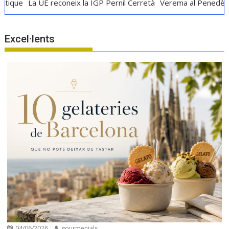
La UE reconeix la IGP Pernil Cerretà
Verema al Penedès: vi, cav
Excel·lents
04/06/2026
gourmenials