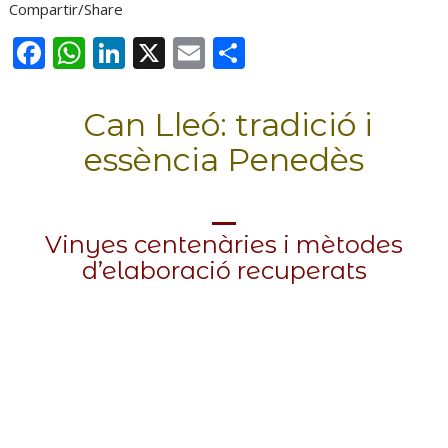
Compartir/Share
F
W
Li
X
E
C
ac
h
n
m
o
e
at
k
ai
m
Can Lleó: tradició i
b
s
e
l
p
essència Penedès
o
A
dI
ar
o
p
n
te
k
p
ix
Vinyes centenàries i mètodes
d’elaboració recuperats