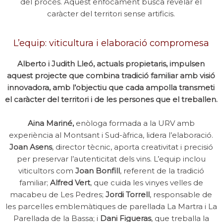
del procés. Aquest enfocament busca revelar el
caràcter del territori sense artificis.
L’equip: viticultura i elaboració compromesa
Alberto i Judith Lleó, actuals propietaris, impulsen
aquest projecte que combina tradició familiar amb visió
innovadora, amb l’objectiu que cada ampolla transmeti
el caràcter del territori i de les persones que el treballen.
Aina Mariné,
enòloga formada a la URV amb
experiència al Montsant i Sud-àfrica, lidera l’elaboració.
Joan Asens
, director tècnic, aporta creativitat i precisió
per preservar l’autenticitat dels vins. L’equip inclou
viticultors com
Joan Bonfill
, referent de la tradició
familiar;
Alfred Vert
, que cuida les vinyes velles de
macabeu de Les Pedres;
Jordi Torrell
, responsable de
les parcel·les emblemàtiques de parellada La Martra i La
Parellada de la Bassa; i
Dani Figueras
, que treballa la