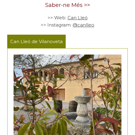
Saber-ne Més >>
>> Web:
Can Lleó
>> Instagram:
@canlleo
Can Lleó de Vilanoveta