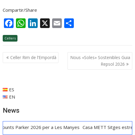
Compartir/Share
F
W
Li
X
E
C
ac
h
n
m
o
Cellers
e
at
k
ai
m
b
s
e
l
p
Navegació
Celler Rim de l’Empordà
Nous «Soles» Sostenibles Guia
o
A
dI
ar
d'entrades
Repsol 2026
o
p
n
te
k
p
ix
ES
EN
News
ker 2026 per a Les Manyes
Casa METT Sitges estrena hoteleria