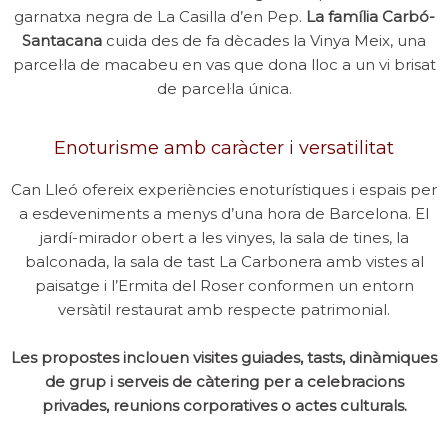
garnatxa negra de La Casilla d’en Pep.
La família Carbó-
Santacana
cuida des de fa dècades la Vinya Meix, una
parcel·la de macabeu en vas que dona lloc a un vi brisat
de parcel·la única.
Enoturisme amb caràcter i versatilitat
Can Lleó ofereix experiències enoturístiques i espais per
a esdeveniments a menys d’una hora de Barcelona. El
jardí-mirador obert a les vinyes, la sala de tines, la
balconada, la sala de tast La Carbonera amb vistes al
paisatge i l’Ermita del Roser conformen un entorn
versàtil restaurat amb respecte patrimonial.
Les propostes inclouen visites guiades, tasts, dinàmiques
de grup i serveis de càtering per a celebracions
privades, reunions corporatives o actes culturals.