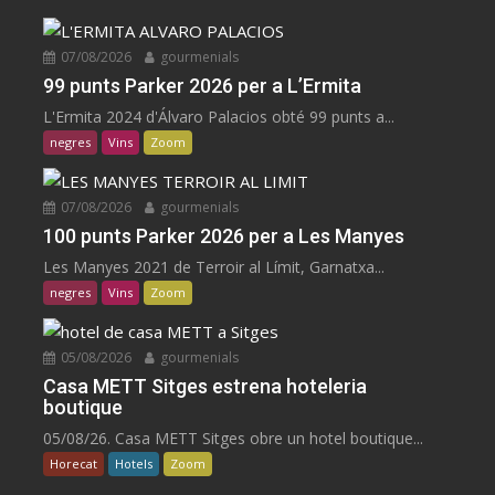
07/08/2026
gourmenials
99 punts Parker 2026 per a L’Ermita
L'Ermita 2024 d'Álvaro Palacios obté 99 punts a...
negres
Vins
Zoom
07/08/2026
gourmenials
100 punts Parker 2026 per a Les Manyes
Les Manyes 2021 de Terroir al Límit, Garnatxa...
negres
Vins
Zoom
05/08/2026
gourmenials
Casa METT Sitges estrena hoteleria
boutique
05/08/26. Casa METT Sitges obre un hotel boutique...
Horecat
Hotels
Zoom