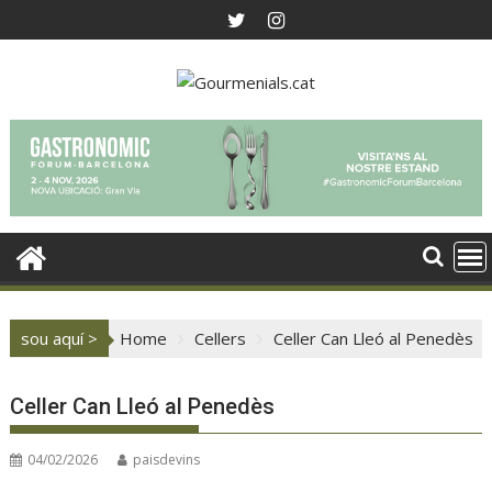
Skip
to
content
sou aquí >
Home
Cellers
Celler Can Lleó al Penedès
Celler Can Lleó al Penedès
04/02/2026
paisdevins