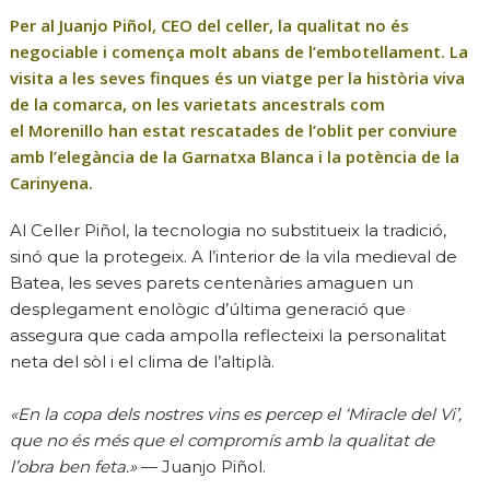
Per al
Juanjo Piñol
, CEO del celler, la qualitat no és
negociable i comença molt abans de l’embotellament. La
visita a les seves finques és un viatge per la història viva
de la comarca, on les varietats ancestrals com
el
Morenillo
han estat rescatades de l’oblit per conviure
amb l’elegància de la Garnatxa Blanca i la potència de la
Carinyena.
Al Celler Piñol, la tecnologia no substitueix la tradició,
sinó que la protegeix. A l’interior de la vila medieval de
Batea, les seves parets centenàries amaguen un
desplegament enològic d’última generació que
assegura que cada ampolla reflecteixi la personalitat
neta del sòl i el clima de l’altiplà.
«En la copa dels nostres vins es percep el ‘Miracle del Vi’,
que no és més que el compromís amb la qualitat de
l’obra ben feta.»
— Juanjo Piñol.