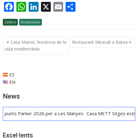
F
W
Li
X
E
C
ac
h
n
m
o
Cellers
e
Enoturisme
at
k
ai
m
b
s
e
l
p
Navegació
Casa Mariol, l’essència de la
Restaurant Miravall a Batea
o
A
dI
ar
d'entrades
vida mediterrània
o
p
n
te
k
p
ix
ES
EN
News
arker 2026 per a Les Manyes
Casa METT Sitges estrena hoteler
Excel·lents