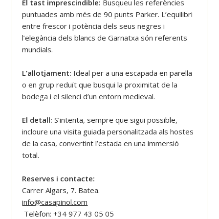
El tast imprescindible:
Busqueu les referències
puntuades amb més de 90 punts Parker. L’equilibri
entre frescor i potència dels seus negres i
l’elegància dels blancs de Garnatxa són referents
mundials.
L’allotjament:
Ideal per a una escapada en parella
o en grup reduït que busqui la proximitat de la
bodega i el silenci d’un entorn medieval.
El detall:
S’intenta, sempre que sigui possible,
incloure una visita guiada personalitzada als hostes
de la casa, convertint l’estada en una immersió
total.
Reserves i contacte:
Carrer Algars, 7. Batea.
info@casapinol.com
Telèfon: +34 977 43 05 05