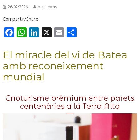
26/02/2026
paisdevins
Compartir/Share
F
W
Li
X
E
C
ac
h
n
m
o
e
at
k
ai
m
El miracle del vi de Batea
b
s
e
l
p
amb reconeixement
o
A
dI
ar
mundial
o
p
n
te
k
p
ix
Enoturisme prèmium entre parets
centenàries a la Terra Alta