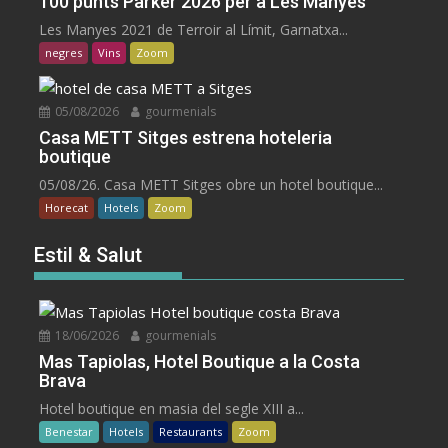
100 punts Parker 2026 per a Les Manyes
Les Manyes 2021 de Terroir al Límit, Garnatxa...
negres
Vins
Zoom
05/08/2026
gourmenials
Casa METT Sitges estrena hoteleria
boutique
05/08/26. Casa METT Sitges obre un hotel boutique...
Horecat
Hotels
Zoom
Estil & Salut
18/06/2026
gourmenials
Mas Tapiolas, Hotel Boutique a la Costa
Brava
Hotel boutique en masia del segle XIII a...
Benestar
Hotels
Restaurants
Zoom