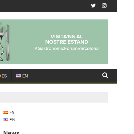
ES
EN
ES
EN
News