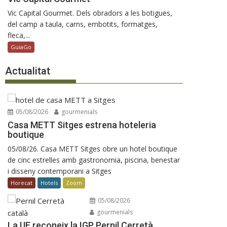
Vic Capital Gourmet. Dels obradors a les botigues,
del camp a taula, carns, embotits, formatges,
fleca,...
GuiaGo
Actualitat
05/08/2026
gourmenials
Casa METT Sitges estrena hoteleria
boutique
05/08/26. Casa METT Sitges obre un hotel boutique
de cinc estrelles amb gastronomia, piscina, benestar
i disseny contemporani a Sitges
Horecat
Hotels
Zoom
05/08/2026
gourmenials
La UE reconeix la IGP Pernil Cerretà