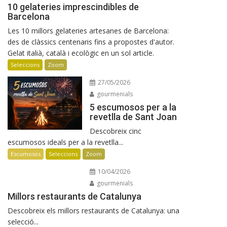
10 gelateries imprescindibles de
Barcelona
Les 10 millors gelateries artesanes de Barcelona:
des de clàssics centenaris fins a propostes d'autor.
Gelat italià, català i ecològic en un sol article.
Seleccions
Zoom
27/05/2026
gourmenials
5 escumosos per a la
revetlla de Sant Joan
Descobreix cinc
escumosos ideals per a la revetlla...
Escumosos
Seleccions
Zoom
10/04/2026
gourmenials
Millors restaurants de Catalunya
Descobreix els millors restaurants de Catalunya: una
selecció...