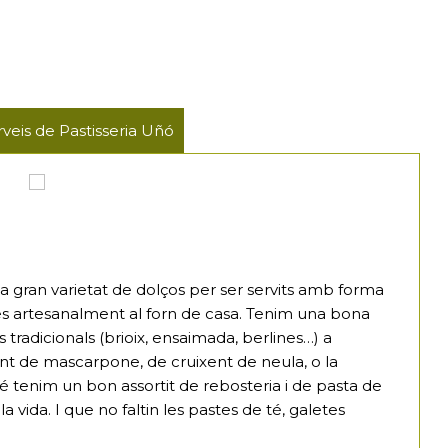
rveis de Pastisseria Uñó
a gran varietat de dolços per ser servits amb forma
tes artesanalment al forn de casa. Tenim una bona
 tradicionals (brioix, ensaimada, berlines…) a
nt de mascarpone, de cruixent de neula, o la
bé tenim un bon assortit de rebosteria i de pasta de
a vida. I que no faltin les pastes de té, galetes