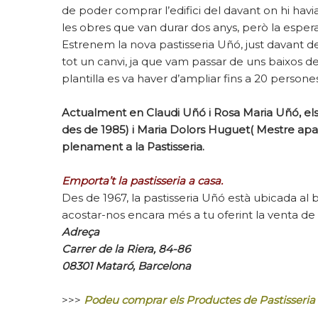
de poder comprar l’edifici del davant on hi hav
les obres que van durar dos anys, però la espera
Estrenem la nova pastisseria Uñó, just davant d
tot un canvi, ja que vam passar de uns baixos de
plantilla es va haver d’ampliar fins a 20 persones
Actualment en Claudi Uñó i Rosa Maria Uñó, els 
des de 1985) i Maria Dolors Huguet( Mestre apar
plenament a la Pastisseria.
Emporta’t la pastisseria a casa.
Des de 1967, la pastisseria Uñó està ubicada al b
acostar-nos encara més a tu oferint la venta de
Adreça
Carrer de la Riera, 84-86
08301 Mataró, Barcelona
>>>
Podeu comprar els Productes de Pastisseri