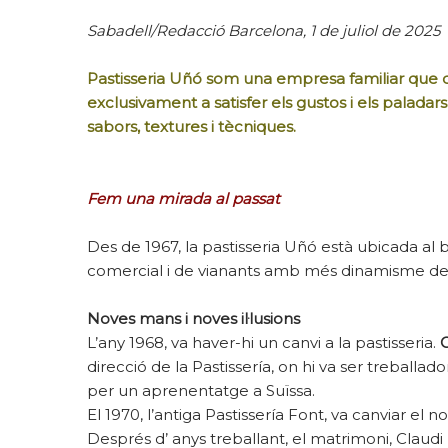
Sabadell/Redacció Barcelona, 1 de juliol de 2025
Pastisseria Uñó som una empresa familiar que 
exclusivament a satisfer els gustos i els paladars
sabors, textures i tècniques.
Fem una mirada al passat
Des de 1967, la pastisseria Uñó està ubicada al be
comercial i de vianants amb més dinamisme de la
Noves mans i noves il·lusions
L’any 1968, va haver-hi un canvi a la pastisseria.
direcció de la Pastissería, on hi va ser treballad
per un aprenentatge a Suïssa.
El 1970, l’antiga Pastissería Font, va canviar el n
Després d’ anys treballant, el matrimoni, Claud