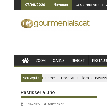
Skip
La UE reconeix la I
07/08/2026
Novetats
to
content
ZOOM
CARNS
REBOST
RESTAU
sou aquí >
Home
Horecat
Fleca
Pastiss
Pastisseria Uñó
01/07/2025
gourmenials