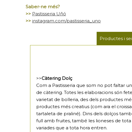
Saber-ne més?
>>
Pastisseria Uñó
>>
instagram.com/pastisseria_uno
Productes i se
>>
Càtering Dolç
Com a Pastisseria que som no pot faltar un
de càtering. Totes les elaboracions són fe
varietat de bolleria, des dels productes més
productes més creatius (com ara el croissa
tartaleta de praliné). Dins dels dolços tam
full amb fruites, també les lioneses de tota l
variades que a tota hora entren.