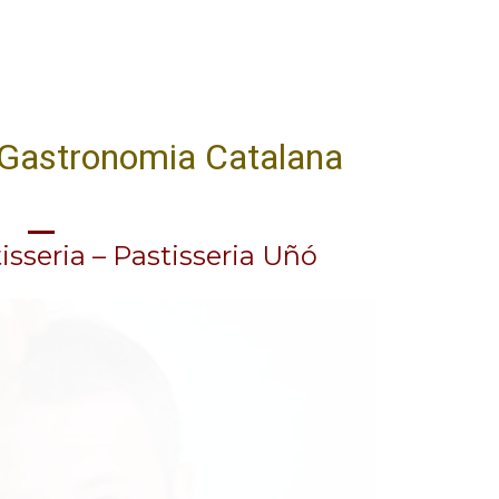
Casa METT Sitges estrena hoteleria bo
a Gastronomia Catalana
tisseria – Pastisseria Uñó