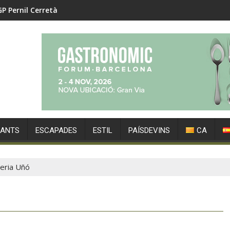
GP Pernil Cerretà
RANTS
ESCAPADES
ESTIL
PAÍSDEVINS
CA
eria Uñó