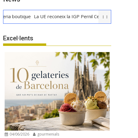
utique
La UE reconeix la IGP Pernil Cerretà
Verema al Penedès: 
Excel·lents
04/06/2026
gourmenials