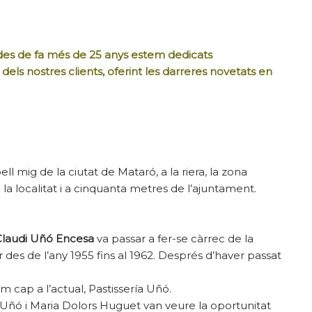
des de fa més de 25 anys estem dedicats
 dels nostres clients, oferint les darreres novetats en
ll mig de la ciutat de Mataró, a la riera, la zona
 localitat i a cinquanta metres de l’ajuntament.
Claudi Uñó Encesa
va passar a fer-se càrrec de la
or des de l’any 1955 fins al 1962. Després d’haver passat
om cap a l’actual, Pastissería Uñó.
i Uñó i Maria Dolors Huguet van veure la oportunitat