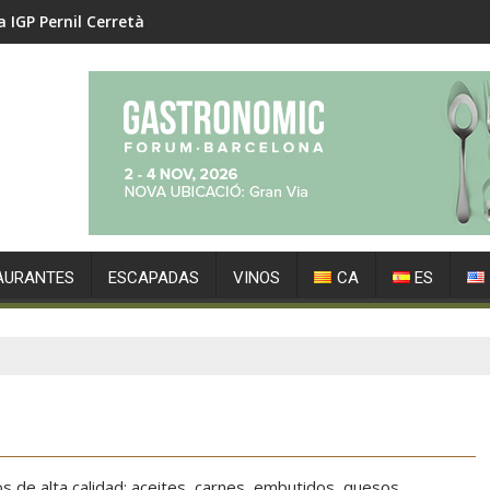
a IGP Pernil Cerretà
AURANTES
ESCAPADAS
VINOS
CA
ES
 de alta calidad: aceites, carnes, embutidos, quesos,