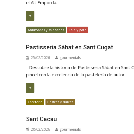
el Alt Empordà.
+
Ahumados y salazones
Foie y paté
Pastisseria Sàbat en Sant Cugat
25/02/2026
gourmenials
Descubre la historia de Pastisseria Sàbat en Sant 
pincel con la excelencia de la pastelería de autor.
+
Cafeteria
Postres y dulces
Sant Cacau
20/02/2026
gourmenials