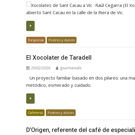
Raúl Cegarra (El X
abierto Sant Cacau en la calle de la Riera de Vic.
+
Despensa
Postres y dulces
El Xocolater de Taradell
20/02/2026
gourmenials
Un proyecto familiar basado en dos pilares: una ma
metódico, esmerado y cuidado.
+
Cafeteria
Postres y dulces
D’Origen, referente del café de especial