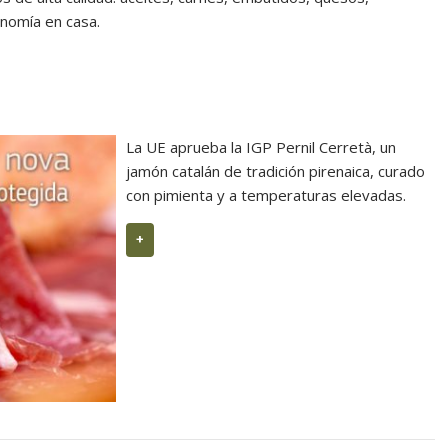
onomía en casa.
Casa METT Sitges estrena hotelería b
La UE aprueba la IGP Pernil Cerretà, un
jamón catalán de tradición pirenaica, curado
con pimienta y a temperaturas elevadas.
+