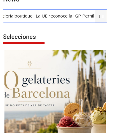
outique
La UE reconoce la IGP Pernil Cerretà
Vendimia Penedès:
Selecciones