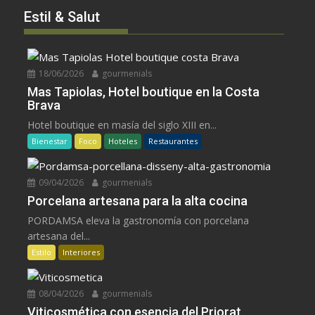
Estil & Salut
18/06/2026
gourmenials
Mas Tapiolas, Hotel boutique en la Costa
Brava
Hotel boutique en masía del siglo XIII en...
Bienestar
Foco
Hoteles
Restaurantes
09/04/2026
gourmenials
Porcelana artesana para la alta cocina
PORDAMSA eleva la gastronomía con porcelana
artesana del...
Estilo
Interiores
08/04/2026
gourmenials
Viticosmética con esencia del Priorat