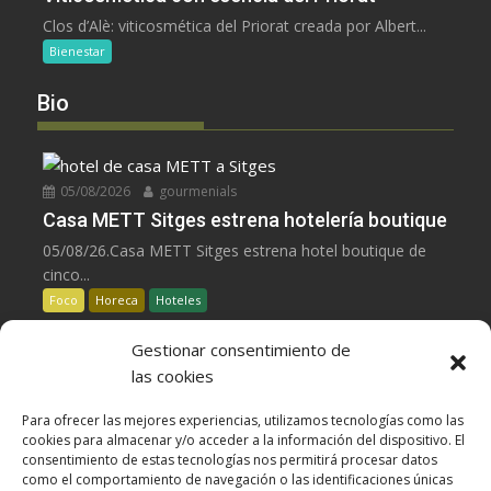
Clos d’Alè: viticosmética del Priorat creada por Albert...
Bienestar
Bio
05/08/2026
gourmenials
Casa METT Sitges estrena hotelería boutique
05/08/26.Casa METT Sitges estrena hotel boutique de
cinco...
Foco
Horeca
Hoteles
Gestionar consentimiento de
05/08/2026
gourmenials
las cookies
La UE reconoce la IGP Pernil Cerretà
Para ofrecer las mejores experiencias, utilizamos tecnologías como las
La UE aprueba la IGP Pernil Cerretà, un...
cookies para almacenar y/o acceder a la información del dispositivo. El
Carnes
Despensa
Foco
consentimiento de estas tecnologías nos permitirá procesar datos
como el comportamiento de navegación o las identificaciones únicas