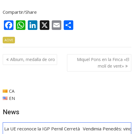
Compartir/Share
F
W
Li
X
E
C
ac
h
n
m
o
AOVE
e
at
k
ai
m
b
s
e
l
p
Navegación
Albium, medalla de oro
Miquel Pons en la Finca «El
o
A
dI
ar
de
molí de vent»
o
p
n
ti
entradas
k
p
r
CA
EN
News
econoce la IGP Pernil Cerretà
Vendimia Penedès: vino, cava y g