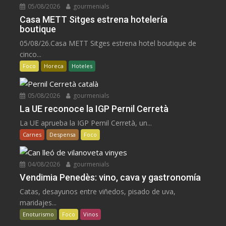
05/08/2026
gourmenials
Casa METT Sitges estrena hotelería
boutique
05/08/26.Casa METT Sitges estrena hotel boutique de
cinco...
Foco
Horeca
Hoteles
05/08/2026
gourmenials
La UE reconoce la IGP Pernil Cerretà
La UE aprueba la IGP Pernil Cerretà, un...
Carnes
Despensa
Foco
04/08/2026
gourmenials
Vendimia Penedès: vino, cava y gastronomía
Catas, desayunos entre viñedos, pisado de uva,
maridajes...
Enoturismo
Foco
Vinos