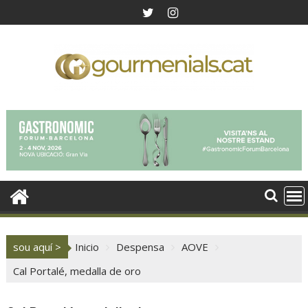
Saltar
al
contenido
sou aquí >
Inicio
Despensa
AOVE
Cal Portalé, medalla de oro