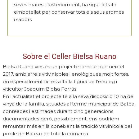
seves mares. Posteriorment, ha sigut filtrat i
embotellat per conservar tots els seus aromes
i sabors.
Sobre el Celler Bielsa Ruano
Bielsa Ruano vins és un projecte familiar que neix el
2017, amb arrels vitivinícoles i enològiques molt fortes,
on especialment hi ressalta la figura de l’enòleg i
viticultor Joaquim Bielsa Ferrús.
En l’actualitat el projecte té a la seva disposició 10 ha de
vinya de la família, situades al terme municipal de Batea,
conreades i estimades durant cinc generacions
documentades però, possiblement, ens podríem
remuntar més enllà coneixent la tradició vitivinícola del
poble de Batea i de tota la comarca.