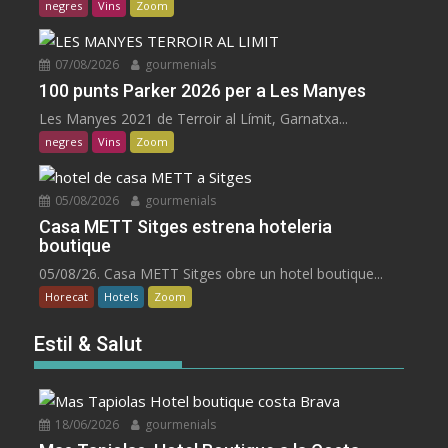
negres
Vins
Zoom
07/08/2026
gourmenials
100 punts Parker 2026 per a Les Manyes
Les Manyes 2021 de Terroir al Límit, Garnatxa...
negres
Vins
Zoom
05/08/2026
gourmenials
Casa METT Sitges estrena hoteleria
boutique
05/08/26. Casa METT Sitges obre un hotel boutique...
Horecat
Hotels
Zoom
Estil & Salut
18/06/2026
gourmenials