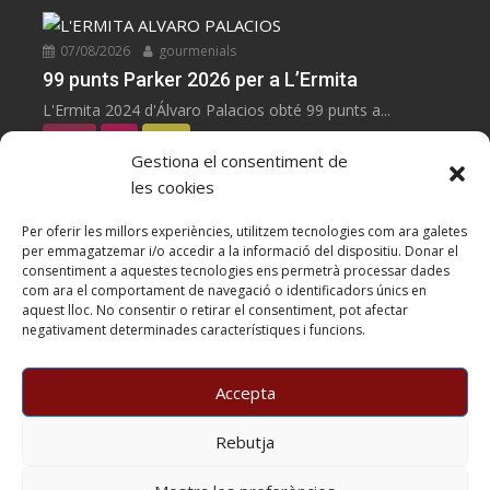
07/08/2026
gourmenials
99 punts Parker 2026 per a L’Ermita
L'Ermita 2024 d'Álvaro Palacios obté 99 punts a...
negres
Vins
Zoom
Gestiona el consentiment de
les cookies
07/08/2026
gourmenials
100 punts Parker 2026 per a Les Manyes
Per oferir les millors experiències, utilitzem tecnologies com ara galetes
per emmagatzemar i/o accedir a la informació del dispositiu. Donar el
Les Manyes 2021 de Terroir al Límit, Garnatxa...
consentiment a aquestes tecnologies ens permetrà processar dades
negres
Vins
Zoom
com ara el comportament de navegació o identificadors únics en
aquest lloc. No consentir o retirar el consentiment, pot afectar
negativament determinades característiques i funcions.
05/08/2026
gourmenials
Casa METT Sitges estrena hoteleria boutique
Accepta
05/08/26. Casa METT Sitges obre un hotel boutique...
Horecat
Hotels
Zoom
Rebutja
Copyright BARCELONA SIGNATURE PRESS, S.L. © All rights