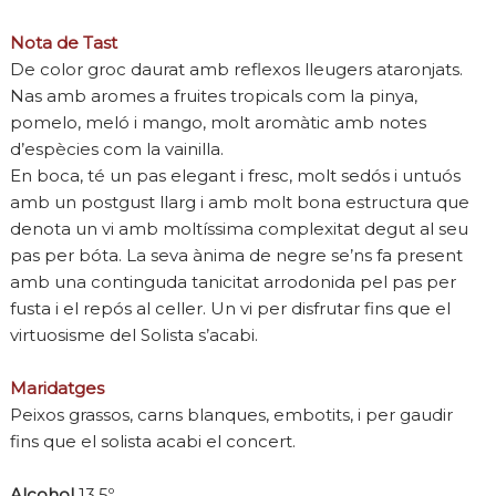
Nota de Tast
De color groc daurat amb reflexos lleugers ataronjats.
Nas amb aromes a fruites tropicals com la pinya,
pomelo, meló i mango, molt aromàtic amb notes
d’espècies com la vainilla.
En boca, té un pas elegant i fresc, molt sedós i untuós
amb un postgust llarg i amb molt bona estructura que
denota un vi amb moltíssima complexitat degut al seu
pas per bóta. La seva ànima de negre se’ns fa present
amb una continguda tanicitat arrodonida pel pas per
fusta i el repós al celler. Un vi per disfrutar fins que el
virtuosisme del Solista s’acabi.
Maridatges
Peixos grassos, carns blanques, embotits, i per gaudir
fins que el solista acabi el concert.
Alcohol
13,5º