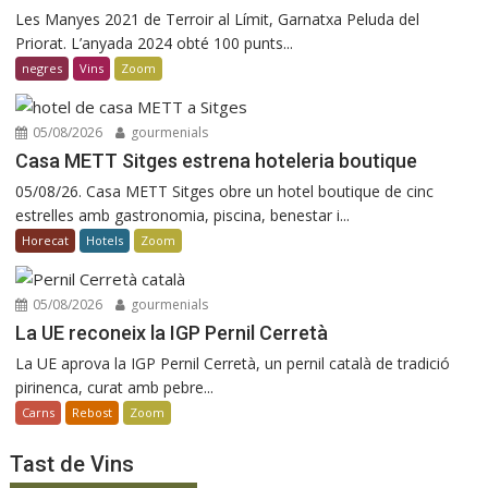
Les Manyes 2021 de Terroir al Límit, Garnatxa Peluda del
Priorat. L’anyada 2024 obté 100 punts...
negres
Vins
Zoom
05/08/2026
gourmenials
Casa METT Sitges estrena hoteleria boutique
05/08/26. Casa METT Sitges obre un hotel boutique de cinc
estrelles amb gastronomia, piscina, benestar i...
Horecat
Hotels
Zoom
05/08/2026
gourmenials
La UE reconeix la IGP Pernil Cerretà
La UE aprova la IGP Pernil Cerretà, un pernil català de tradició
pirinenca, curat amb pebre...
Carns
Rebost
Zoom
Tast de Vins