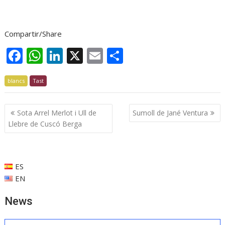
Compartir/Share
F
W
Li
X
E
C
ac
h
n
m
o
blancs
e
Tast
at
k
ai
m
b
s
e
l
p
Navegació
Sota Arrel Merlot i Ull de
Sumoll de Jané Ventura
o
A
dI
ar
d'entrades
Llebre de Cuscó Berga
o
p
n
te
k
p
ix
ES
EN
News