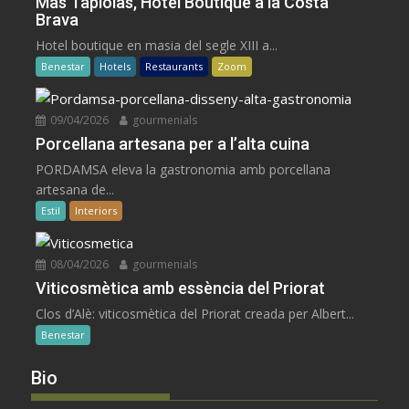
Mas Tapiolas, Hotel Boutique a la Costa
Brava
Hotel boutique en masia del segle XIII a...
Benestar
Hotels
Restaurants
Zoom
09/04/2026
gourmenials
Porcellana artesana per a l’alta cuina
PORDAMSA eleva la gastronomia amb porcellana
artesana de...
Estil
Interiors
08/04/2026
gourmenials
Viticosmètica amb essència del Priorat
Clos d’Alè: viticosmètica del Priorat creada per Albert...
Benestar
Bio