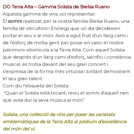
DO Terra Alta – Gamma Solista de Bielsa Ruano
Aquesta gamma de vins, vol representar;
El
somni
realitzat, per la nostra família Bielsa Ruano, una
família de viticultors i Enòlegs que un dia decideixen
portar el seu vi al món. Això a sigut fruit d’un llarg camí i
de l’esforç de molta gent per posar en valor el nostre
patrimoni vitivinícola a la Terra Alta. Com aquell Solista
que després d’un llarg camí d’esforç, sacrifici i constància
musical, es troba davant del seu gran concert i
s’expressa de la forma més virtuosa i brillant demostrant
el seu gran talent.
Com diu l’etiqueta del Solista:
“Quan el Solista està tocant, reviu el somni d’aquell nen
que volia dur la seva música al món”
Solista, una col·lecció de vins per posar les varietats
emblemàtiques de la Terra Alta al pòdium d’excel·lència
del món del vi.