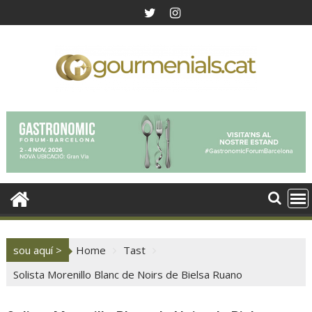
Skip
to
content
sou aquí >
Home
Tast
Solista Morenillo Blanc de Noirs de Bielsa Ruano