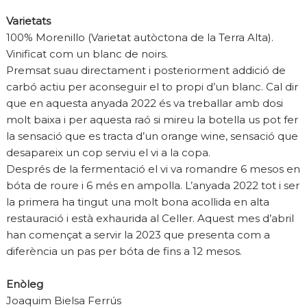
Varietats
100% Morenillo (Varietat autòctona de la Terra Alta).
Vinificat com un blanc de noirs.
Premsat suau directament i posteriorment addició de
carbó actiu per aconseguir el to propi d’un blanc. Cal dir
que en aquesta anyada 2022 és va treballar amb dosi
molt baixa i per aquesta raó si mireu la botella us pot fer
la sensació que es tracta d’un orange wine, sensació que
desapareix un cop serviu el vi a la copa.
Després de la fermentació el vi va romandre 6 mesos en
bóta de roure i 6 més en ampolla. L’anyada 2022 tot i ser
la primera ha tingut una molt bona acollida en alta
restauració i està exhaurida al Celler. Aquest mes d’abril
han començat a servir la 2023 que presenta com a
diferència un pas per bóta de fins a 12 mesos.
Enòleg
Joaquim Bielsa Ferrús