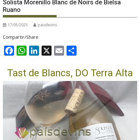
Solista Morenillo Blanc de Noirs de Bielsa
Ruano
17/05/2025
paisdevins
Compartir/Share
F
W
Li
X
E
C
ac
h
n
m
o
e
at
k
ai
m
Tast de Blancs, DO Terra Alta
b
s
e
l
p
o
A
dI
ar
o
p
n
te
k
p
ix