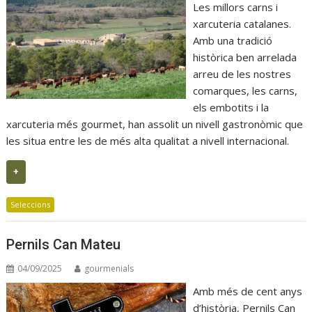
Les millors carns i
xarcuteria catalanes.
Amb una tradició
històrica ben arrelada
arreu de les nostres
comarques, les carns,
els embotits i la
xarcuteria més gourmet, han assolit un nivell gastronòmic que
les situa entre les de més alta qualitat a nivell internacional.
+
Seleccions
Pernils Can Mateu
04/09/2025
gourmenials
Amb més de cent anys
d’història, Pernils Can