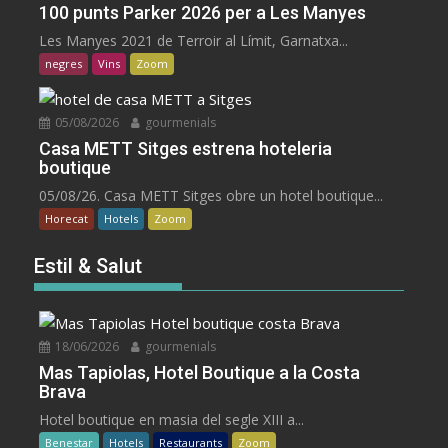
100 punts Parker 2026 per a Les Manyes
Les Manyes 2021 de Terroir al Límit, Garnatxa...
negres
Vins
Zoom
05/08/2026
gourmenials
Casa METT Sitges estrena hoteleria
boutique
05/08/26. Casa METT Sitges obre un hotel boutique...
Horecat
Hotels
Zoom
Estil & Salut
18/06/2026
gourmenials
Mas Tapiolas, Hotel Boutique a la Costa
Brava
Hotel boutique en masia del segle XIII a...
Benestar
Hotels
Restaurants
Zoom