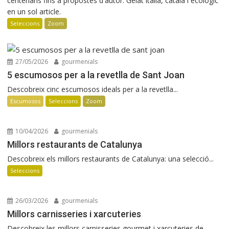
centenaris fins a propostes d'autor. Gelat italià, català i ecològic
en un sol article.
Seleccions
Zoom
27/05/2026
gourmenials
5 escumosos per a la revetlla de Sant Joan
Descobreix cinc escumosos ideals per a la revetlla...
Escumosos
Seleccions
Zoom
10/04/2026
gourmenials
Millors restaurants de Catalunya
Descobreix els millors restaurants de Catalunya: una selecció...
Seleccions
26/03/2026
gourmenials
Millors carnisseries i xarcuteries
Descobreix les millors carnisseries gourmet i xarcuteries de...