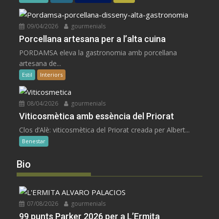
09/04/2026
gourmenials
Porcellana artesana per a l’alta cuina
PORDAMSA eleva la gastronomia amb porcellana
artesana de...
Estil
Interiors
08/04/2026
gourmenials
Viticosmètica amb essència del Priorat
Clos d’Alè: viticosmètica del Priorat creada per Albert...
Benestar
Bio
07/08/2026
gourmenials
99 punts Parker 2026 per a L’Ermita