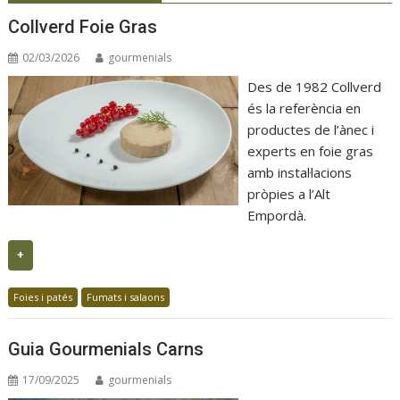
Collverd Foie Gras
02/03/2026
gourmenials
Des de 1982 Collverd
és la referència en
productes de l’ànec i
experts en foie gras
amb instal·lacions
pròpies a l’Alt
Empordà.
+
Foies i patés
Fumats i salaons
Guia Gourmenials Carns
17/09/2025
gourmenials