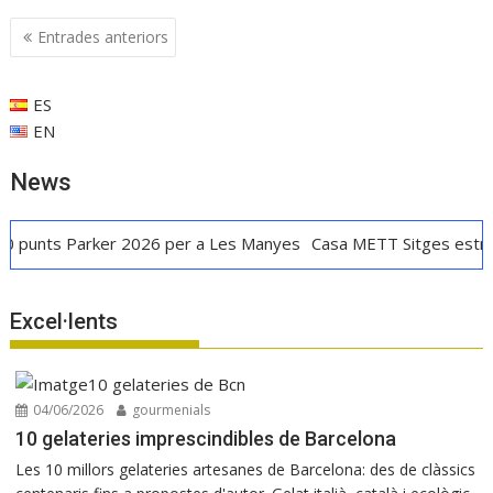
Navegació
Entrades anteriors
d'entrades
ES
EN
News
 Parker 2026 per a Les Manyes
Casa METT Sitges estrena hotel
Excel·lents
04/06/2026
gourmenials
10 gelateries imprescindibles de Barcelona
Les 10 millors gelateries artesanes de Barcelona: des de clàssics