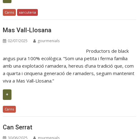
Carns
xarcuteria
Mas Vall-Llosana
02/07/2025
gourmenials
Productors de black
angus pura 100% ecològica. ”Som una petita i ferma família
amb una explotació ramadera, hereus d’una tradició que, com
a quarta i cinquena generació de ramaders, seguim mantenint
viva a Mas Vall-Llosana.”
+
Carns
Can Serrat
30/06/2025
gourmenials