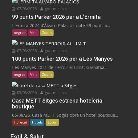
07/08/2026
gourmenials
99 punts Parker 2026 per a L’Ermita
L'Ermita 2024 d'Álvaro Palacios obté 99 punts a...
negres
Vins
Zoom
07/08/2026
gourmenials
100 punts Parker 2026 per a Les Manyes
Les Manyes 2021 de Terroir al Límit, Garnatxa...
negres
Vins
Zoom
05/08/2026
gourmenials
Casa METT Sitges estrena hoteleria
boutique
05/08/26. Casa METT Sitges obre un hotel boutique...
Horecat
Hotels
Zoom
Estil & Salut