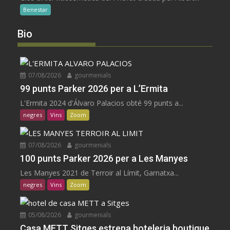
Benestar
Bio
07/08/2026
gourmenials
99 punts Parker 2026 per a L’Ermita
L'Ermita 2024 d'Álvaro Palacios obté 99 punts a...
negres
Vins
Zoom
07/08/2026
gourmenials
100 punts Parker 2026 per a Les Manyes
Les Manyes 2021 de Terroir al Límit, Garnatxa...
negres
Vins
Zoom
05/08/2026
gourmenials
Casa METT Sitges estrena hoteleria boutique