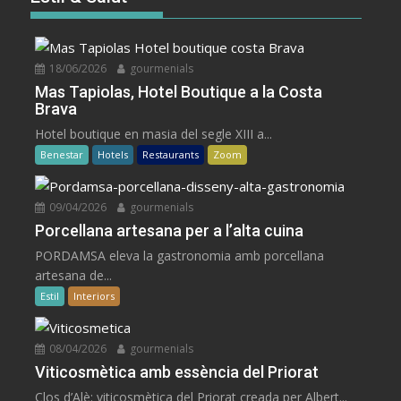
18/06/2026
gourmenials
Mas Tapiolas, Hotel Boutique a la Costa
Brava
Hotel boutique en masia del segle XIII a...
Benestar
Hotels
Restaurants
Zoom
09/04/2026
gourmenials
Porcellana artesana per a l’alta cuina
PORDAMSA eleva la gastronomia amb porcellana
artesana de...
Estil
Interiors
08/04/2026
gourmenials
Viticosmètica amb essència del Priorat
Clos d’Alè: viticosmètica del Priorat creada per Albert...