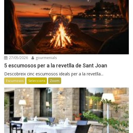
27/05/2026
gourmenials
5 escumosos per a la revetlla de Sant Joan
Descobreix cinc escumosos ideals per a la revetlla...
Escumosos
Seleccions
Zoom