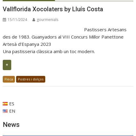
Vallflorida Xocolaters by Lluís Costa
15/11/2024
gourmenials
Pastissers Artesans
des de 1983. Guanyadors al VIII Concurs Millor Panettone
Artesà d’Espanya 2023
Una pastisseria clàssica amb un toc modern.
+
Fleca
Postres i dolços
ES
EN
News