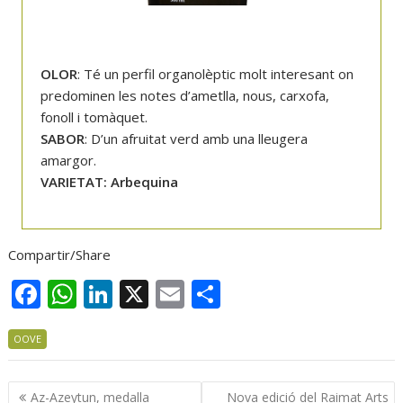
OLOR
: Té un perfil organolèptic molt interesant on
predominen les notes d’ametlla, nous, carxofa,
fonoll i tomàquet.
SABOR
: D’un afruitat verd amb una lleugera
amargor.
VARIETAT: Arbequina
Compartir/Share
F
W
Li
X
E
C
ac
h
n
m
o
OOVE
e
at
k
ai
m
b
s
e
l
p
Navegació
Az-Azeytun, medalla
Nova edició del Raimat Arts