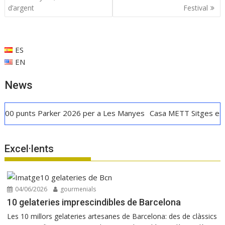
o
A
dI
ar
d'entrades
d’argent
Festival
o
p
n
te
k
p
ix
ES
EN
News
unts Parker 2026 per a Les Manyes
Casa METT Sitges estrena h
Excel·lents
04/06/2026
gourmenials
10 gelateries imprescindibles de Barcelona
Les 10 millors gelateries artesanes de Barcelona: des de clàssics