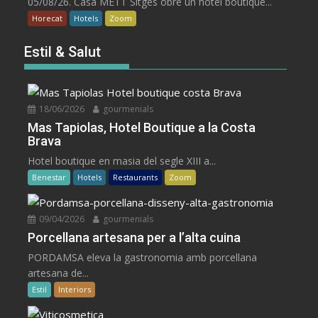
05/08/26. Casa METT Sitges obre un hotel boutique...
Horecat
Hotels
Zoom
Estil & Salut
18/06/2026
gourmenials
Mas Tapiolas, Hotel Boutique a la Costa
Brava
Hotel boutique en masia del segle XIII a...
Benestar
Hotels
Restaurants
Zoom
09/04/2026
gourmenials
Porcellana artesana per a l’alta cuina
PORDAMSA eleva la gastronomia amb porcellana
artesana de...
Estil
Interiors