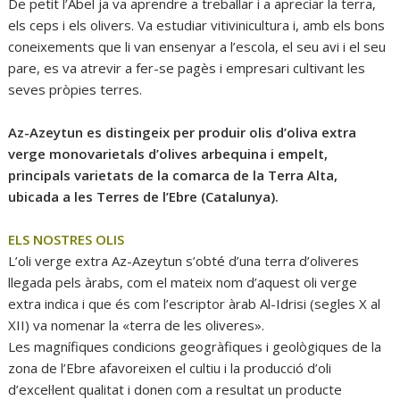
De petit l’Abel ja va aprendre a treballar i a apreciar la terra,
els ceps i els olivers. Va estudiar vitivinicultura i, amb els bons
coneixements que li van ensenyar a l’escola, el seu avi i el seu
pare, es va atrevir a fer-se pagès i empresari cultivant les
seves pròpies terres.
Az-Azeytun es distingeix per produir olis d’oliva extra
verge monovarietals d’olives arbequina i empelt,
principals varietats de la comarca de la Terra Alta,
ubicada a les Terres de l’Ebre (Catalunya).
ELS NOSTRES OLIS
L’oli verge extra Az-Azeytun s’obté d’una terra d’oliveres
llegada pels àrabs, com el mateix nom d’aquest oli verge
extra indica i que és com l’escriptor àrab Al-Idrisi (segles X al
XII) va nomenar la «terra de les oliveres».
Les magnífiques condicions geogràfiques i geològiques de la
zona de l’Ebre afavoreixen el cultiu i la producció d’oli
d’excel·lent qualitat i donen com a resultat un producte