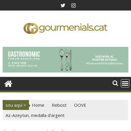
Skip
to
content
sou aquí >
Home
Rebost
OOVE
Az-Azeytun, medalla d’argent