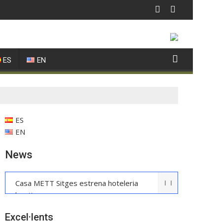
ES
EN
ES
EN
News
Casa METT Sitges estrena hoteleria
boutique
La UE reconeix la IGP Pernil Cerretà
Excel·lents
Verema al Penedès: vi, cava i