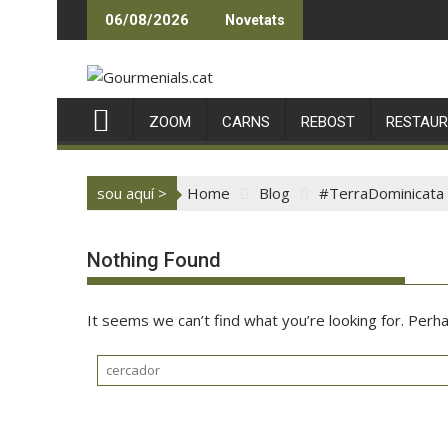
Skip
06/08/2026
Novetats
to
content
ZOOM
CARNS
REBOST
RESTAU
sou aquí >
Home
Blog
#TerraDominicata
Nothing Found
It seems we can’t find what you’re looking for. Perh