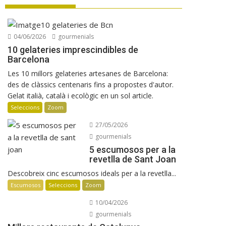
gastronomia
Les Manyes 2021 de Terroir al Límit
Manuel Raventós Negra Magnum 2018
04/06/2026
gourmenials
Osteria Condal obre a Barcelona
10 gelateries imprescindibles de
Barcelona
Les 10 millors gelateries artesanes de Barcelona:
des de clàssics centenaris fins a propostes d'autor.
Gelat italià, català i ecològic en un sol article.
Seleccions
Zoom
27/05/2026
gourmenials
5 escumosos per a la
revetlla de Sant Joan
Descobreix cinc escumosos ideals per a la revetlla...
Escumosos
Seleccions
Zoom
10/04/2026
gourmenials