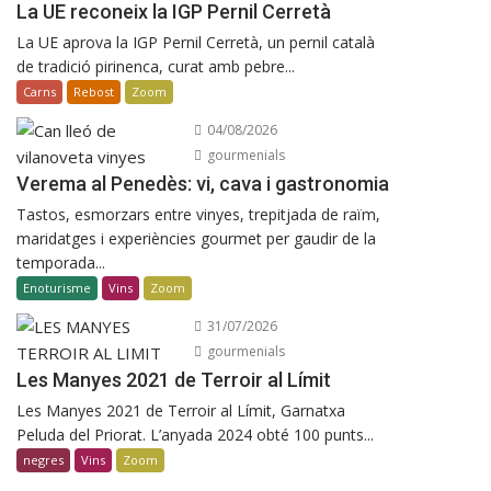
La UE reconeix la IGP Pernil Cerretà
La UE aprova la IGP Pernil Cerretà, un pernil català
de tradició pirinenca, curat amb pebre...
Carns
Rebost
Zoom
04/08/2026
gourmenials
Verema al Penedès: vi, cava i gastronomia
Tastos, esmorzars entre vinyes, trepitjada de raïm,
maridatges i experiències gourmet per gaudir de la
temporada...
Enoturisme
Vins
Zoom
31/07/2026
gourmenials
Les Manyes 2021 de Terroir al Límit
Les Manyes 2021 de Terroir al Límit, Garnatxa
Peluda del Priorat. L’anyada 2024 obté 100 punts...
negres
Vins
Zoom