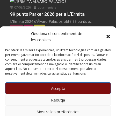
07/08/2026
gourmenials
99 punts Parker 2026 per a L’Ermita
L'Ermita 2024 d'Álvaro Palacios obté 99 punts a...
negres
Vins
Zoom
Gestiona el consentiment de
les cookies
07/08/2026
gourmenials
100 punts Parker 2026 per a Les Manyes
Per oferir les millors experiències, utilitzem tecnologies com ara galetes
per emmagatzemar i/o accedir a la informació del dispositiu. Donar el
Les Manyes 2021 de Terroir al Límit, Garnatxa...
consentiment a aquestes tecnologies ens permetrà processar dades
negres
Vins
Zoom
com ara el comportament de navegació o identificadors únics en
aquest lloc. No consentir o retirar el consentiment, pot afectar
negativament determinades característiques i funcions.
05/08/2026
gourmenials
Casa METT Sitges estrena hoteleria boutique
Accepta
05/08/26. Casa METT Sitges obre un hotel boutique...
Horecat
Hotels
Zoom
Rebutja
Copyright BARCELONA SIGNATURE PRESS, S.L. © All rights
Mostra les preferències