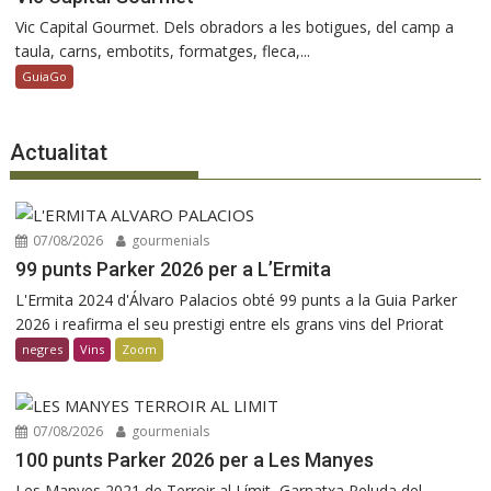
Vic Capital Gourmet. Dels obradors a les botigues, del camp a
taula, carns, embotits, formatges, fleca,...
GuiaGo
Actualitat
07/08/2026
gourmenials
99 punts Parker 2026 per a L’Ermita
L'Ermita 2024 d'Álvaro Palacios obté 99 punts a la Guia Parker
2026 i reafirma el seu prestigi entre els grans vins del Priorat
negres
Vins
Zoom
07/08/2026
gourmenials
100 punts Parker 2026 per a Les Manyes
Les Manyes 2021 de Terroir al Límit, Garnatxa Peluda del