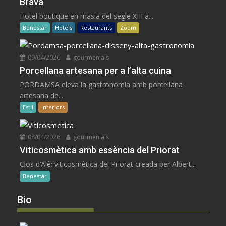
Brava
Hotel boutique en masia del segle XIII a...
Benestar
Hotels
Restaurants
Zoom
09/04/2026
gourmenials
Porcellana artesana per a l’alta cuina
PORDAMSA eleva la gastronomia amb porcellana
artesana de...
Estil
Interiors
08/04/2026
gourmenials
Viticosmètica amb essència del Priorat
Clos d’Alè: viticosmètica del Priorat creada per Albert...
Benestar
Bio