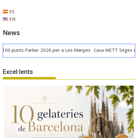
ES
EN
News
nts Parker 2026 per a Les Manyes
Casa METT Sitges estrena ho
Excel·lents