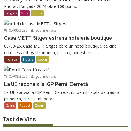
Priorat. L’anyada 2024 obté 100 punts...
negres
Vins
Zoom
05/08/2026
gourmenials
Casa METT Sitges estrena hoteleria boutique
05/08/26. Casa METT Sitges obre un hotel boutique de cinc
estrelles amb gastronomia, piscina, benestar i...
Horecat
Hotels
Zoom
05/08/2026
gourmenials
La UE reconeix la IGP Pernil Cerretà
La UE aprova la IGP Pernil Cerretà, un pernil català de tradició
pirinenca, curat amb pebre...
Carns
Rebost
Zoom
Tast de Vins