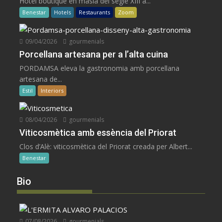
Hotel boutique en masia del segle XIII a...
Benestar
Hotels
Restaurants
Zoom
09/04/2026
gourmenials
Porcellana artesana per a l’alta cuina
PORDAMSA eleva la gastronomia amb porcellana
artesana de...
Estil
Interiors
08/04/2026
gourmenials
Viticosmètica amb essència del Priorat
Clos d’Alè: viticosmètica del Priorat creada per Albert...
Benestar
Bio
07/08/2026
gourmenials