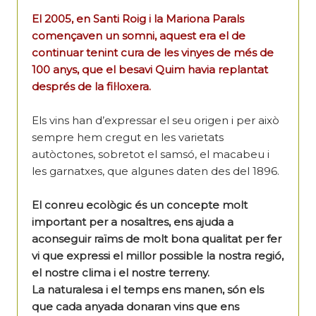
El 2005, en Santi Roig i la Mariona Parals
començaven un somni, aquest era el de
continuar tenint cura de les vinyes de més de
100 anys, que el besavi Quim havia replantat
després de la fil·loxera.
Els vins han d’expressar el seu origen i per això
sempre hem cregut en les varietats
autòctones, sobretot el samsó, el macabeu i
les garnatxes, que algunes daten des del 1896.
El conreu ecològic és un concepte molt
important per a nosaltres, ens ajuda a
aconseguir raïms de molt bona qualitat per fer
vi que expressi el millor possible la nostra regió,
el nostre clima i el nostre terreny.
La naturalesa i el temps ens manen, són els
que cada anyada donaran vins que ens