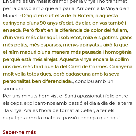
En Santi és un malalt d’amor per la vinya i ho transmet
per la passió amb que en parla. Arribem a la Vinya d’en
Manel. «
D’aquí en surt el vi de la Botera, d’aquesta
carinyena d’uns 90 anys d’edat, és clar, en vas també i
en secà. Però fixa’t en la diferència de color del fullam,
d’un verd més clar aquí, i sobretot, mira els gotims: grans
més petits, més esparsos, menys apinyats… això fa que
el raïm maduri d’una manera més pausada i homogènia
perquè està més airejat. Aquesta vinya encara la collim
uns dies més tard que la del Camí de Cormes. Carinyena
molt vella totes dues, però cadascuna amb la seva
personalitat ben diferenciada
«, conclou amb un
somriure.
Per uns minuts hem vist el Santi apassionat i feliç entre
els ceps, explicant-nos amb passió el dia a dia de la terra
i la vinya. Ara és l’hora de tornat al Celler, a fer els
cupatges amb la mateixa passió i energia que aquí.
Saber-ne més