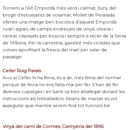
Tornem a l’Alt Empordà més verd i calmat, lluny del
brogit d’estiuejants de voramar, Mollet de Peralada
ofereix una imatge ben bucòlica d’aquest Empordà
rural i agrari, de camps endreçats de vinya, olivera i
cereal, clapejats per boscos i sempre a recer de la Serra
de l’Albera. Per la carretera, gairebé més ciclistes que
cotxes aprofitant la fresca del matí per xalar de
paisatge.
Celler Roig Parals
Avui al Celler hi ha feina, és a dir, més feina del normal
perquè de feina no ens falta mai per fer. S’han de fer
diversos cupatges i en Santi va ben atrafegat donant les
instruccions als treballadors. Abans de marxar es vol
assegurar que mentre serem fora tot funcioni bé.
Vinya del camí de Cormes, Carinyena del 1896