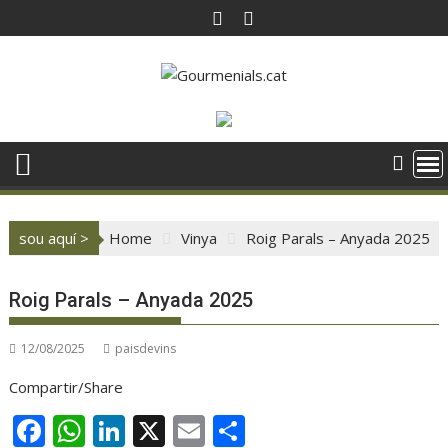
Skip
to
content
sou aquí >
Home
Vinya
Roig Parals – Anyada 2025
Roig Parals – Anyada 2025
12/08/2025
paisdevins
Compartir/Share
F
W
Li
X
E
C