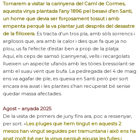
Tornarem a visitar la carinyena del Camí de Cormes,
aquesta vinya plantada l’any 1896 pel besavi d’en Santi,
un home que devia ser forçosament tossut i amb
empenta perquè la va plantar just després del desastre
de la fil·loxera.
Es tracta d’un tros pla, amb sòls sorrencs i
argilosos que, ara amb la calor i dies que fa que ja no
plou, us fa l’efecte d’estar ben a prop de la platja.
Aquí, els ceps de samsó (carinyena), vells i recargolats
llueixen un aspecte ufanós amb les tòries bressolant-se
amb el suau vent que bufa. La pedregada del 4 de maig
ens va agafar de ple, es queixa en Santi però per sort
encara era aviat i les plantes s’han recuperat bé sense
quedar massa afectades.
Agost – anyada 2025
De la visita de primers de juny fins ara, poc a ressenyar,
per sort. «
Les pluges que hem tingut en aquests 2
mesos han vingut seguides per tramuntana i això ens ha
anat molt bé per la vinya
per
què
eixuga les fulles i