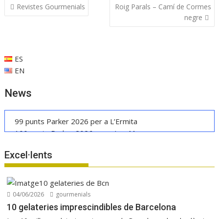
Navegació
Revistes Gourmenials
Roig Parals – Camí de Cormes
o
A
dI
ar
d'entrades
negre
o
p
n
te
k
p
ix
ES
EN
News
99 punts Parker 2026 per a L’Ermita
100 punts Parker 2026 per a Les Manyes
Casa METT Sitges estrena hoteleria boutique
Excel·lents
La UE reconeix la IGP Pernil Cerretà
Verema al Penedès: vi, cava i gastronomia
Manuel Raventós Negra Magnum 2018
04/06/2026
gourmenials
10 gelateries imprescindibles de Barcelona