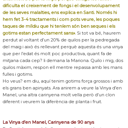
dificulta el creixement de fongs i el desenvolupament
de les seves malalties, ens explica en Santi. Només hi
hem fet 3-4 tractaments i com pots veure, les poques
taques de míldiu que hi teníem són ben seques i els
gotims estan perfectament sans»
. Si tot va bé, haurem
perdut al voltant d’un 20% de quilos per la pedregada
del maig i això és rellevant perquè aquesta és una vinya
que per l’edat és molt poc productiva, quant fa de
mitjana cada cep? li demana la Mariona. Quilo i mig, dos
quilos màxim, respon ell mentre repassa amb les mans
fulles i gotims.
Ho veus? em diu, aquí tenim gotims força grossos i amb
els grans ben apinyats. Ara anirem a veure la Vinya d’en
Manel, una altra carinyena molt vella però d’un clon
diferent i veurem la diferència de planta i fruit.
La Vinya d’en Manel, Carinyena de 90 anys