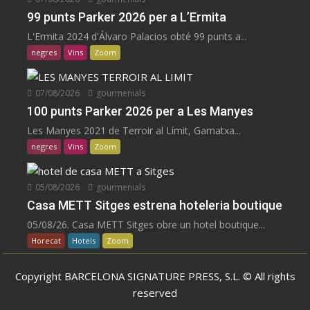
99 punts Parker 2026 per a L’Ermita
L'Ermita 2024 d'Álvaro Palacios obté 99 punts a...
negres
Vins
Zoom
07/08/2026
gourmenials
100 punts Parker 2026 per a Les Manyes
Les Manyes 2021 de Terroir al Límit, Garnatxa...
negres
Vins
Zoom
05/08/2026
gourmenials
Casa METT Sitges estrena hoteleria boutique
05/08/26. Casa METT Sitges obre un hotel boutique...
Horecat
Hotels
Zoom
Copyright BARCELONA SIGNATURE PRESS, S.L. © All rights
reserved