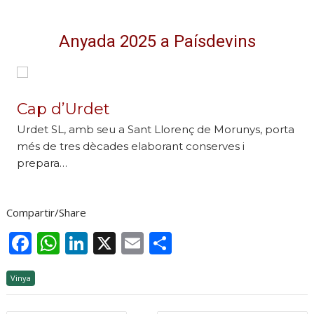
Anyada 2025 a Paísdevins
Cap d’Urdet
Urdet SL, amb seu a Sant Llorenç de Morunys, porta
més de tres dècades elaborant conserves i
prepara…
Compartir/Share
F
W
Li
X
E
C
ac
h
n
m
o
Vinya
e
at
k
ai
m
b
s
e
l
p