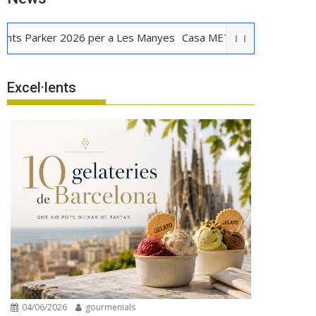
rker 2026 per a Les Manyes
Casa METT Sitges estrena hoteleri
Excel·lents
04/06/2026
gourmenials