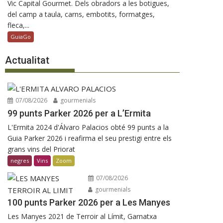
Vic Capital Gourmet. Dels obradors a les botigues,
del camp a taula, carns, embotits, formatges,
fleca,...
GuiaGo
Actualitat
07/08/2026
gourmenials
99 punts Parker 2026 per a L’Ermita
L'Ermita 2024 d'Álvaro Palacios obté 99 punts a la
Guia Parker 2026 i reafirma el seu prestigi entre els
grans vins del Priorat
negres
Vins
Zoom
07/08/2026
gourmenials
100 punts Parker 2026 per a Les Manyes
Les Manyes 2021 de Terroir al Límit, Garnatxa