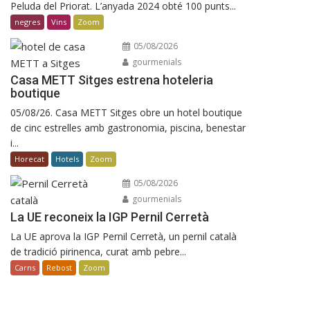
Peluda del Priorat. L’anyada 2024 obté 100 punts...
negres
Vins
Zoom
05/08/2026
gourmenials
Casa METT Sitges estrena hoteleria
boutique
05/08/26. Casa METT Sitges obre un hotel boutique
de cinc estrelles amb gastronomia, piscina, benestar
i...
Horecat
Hotels
Zoom
05/08/2026
gourmenials
La UE reconeix la IGP Pernil Cerretà
La UE aprova la IGP Pernil Cerretà, un pernil català
de tradició pirinenca, curat amb pebre...
Carns
Rebost
Zoom