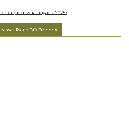
mporda-primavera-anyada-2025/
de Maset Plana DO Empordà