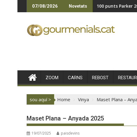
Skip
100 punts Parker 2
07/08/2026
Novetats
to
content
ZOOM
CARNS
REBOST
RESTAU
sou aquí >
Home
Vinya
Maset Plana – Any
Maset Plana – Anyada 2025
19/07/2025
paisdevins