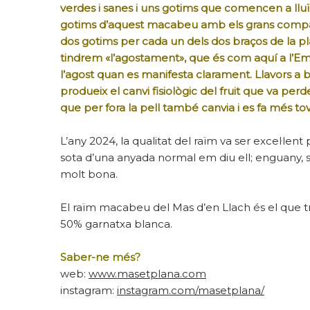
verdes i sanes i uns gotims que comencen a lluï
gotims d’aquest macabeu amb els grans compac
dos gotims per cada un dels dos braços de la pla
tindrem «l’agostament», que és com aquí a l’Em
l’agost quan es manifesta clarament. Llavors a 
produeix el canvi fisiològic del fruit que va per
que per fora la pell també canvia i es fa més tov
L’any 2024, la qualitat del raïm va ser excel·len
sota d’una anyada normal em diu ell; enguany, s
molt bona.
El raïm macabeu del Mas d’en Llach és el que t
50% garnatxa blanca.
Saber-ne més?
web:
www.masetplana.com
instagram:
instagram.com/masetplana/