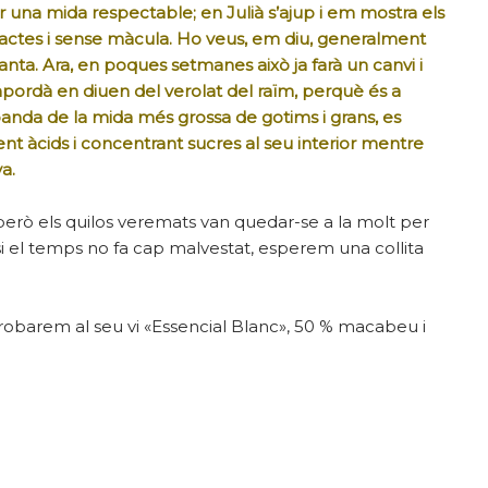
r una mida respectable; en Julià s’ajup i em mostra els
tes i sense màcula. Ho veus, em diu, generalment
nta. Ara, en poques setmanes això ja farà un canvi i
pordà en diuen del verolat del raïm, perquè és a
banda de la mida més grossa de gotims i grans, es
dent àcids i concentrant sucres al seu interior mentre
a.
t però els quilos veremats van quedar-se a la molt per
i el temps no fa cap malvestat, esperem una collita
robarem al seu vi «Essencial Blanc», 50 % macabeu i