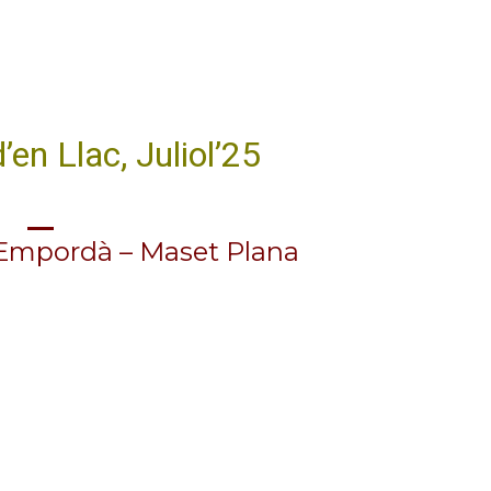
99 punts Parker 2026 per a L’Ermita
100 punts Pa
en Llac, Juliol’25
’Empordà – Maset Plana