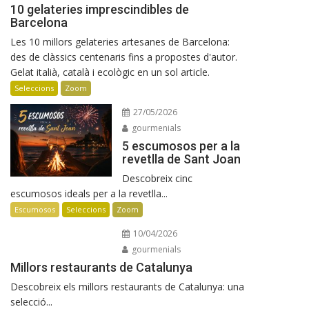
10 gelateries imprescindibles de
Barcelona
Les 10 millors gelateries artesanes de Barcelona:
des de clàssics centenaris fins a propostes d'autor.
Gelat italià, català i ecològic en un sol article.
Seleccions
Zoom
27/05/2026
gourmenials
5 escumosos per a la
revetlla de Sant Joan
Descobreix cinc
escumosos ideals per a la revetlla...
Escumosos
Seleccions
Zoom
10/04/2026
gourmenials
Millors restaurants de Catalunya
Descobreix els millors restaurants de Catalunya: una
selecció...