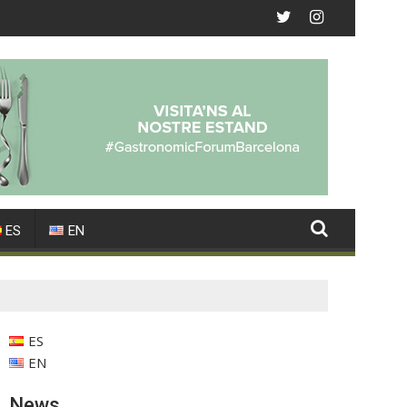
ES
EN
ES
EN
News