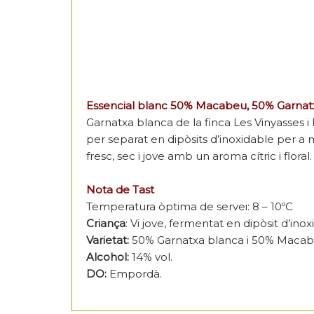
Essencial blanc 50% Macabeu, 50% Garnat
Garnatxa blanca de la finca Les Vinyasses 
per separat en dipòsits d’inoxidable per a m
fresc, sec i jove amb un aroma cítric i flora
Nota de Tast
Temperatura òptima de servei: 8 – 10ºC
Criança
: Vi jove, fermentat en dipòsit d’ino
Varietat:
50% Garnatxa blanca i 50% Maca
Alcohol:
14% vol.
DO:
Empordà.