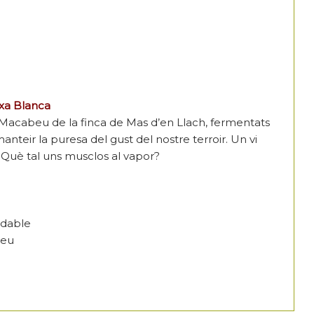
xa Blanca
i Macabeu de la finca de Mas d’en Llach, fermentats
anteir la puresa del gust del nostre terroir. Un vi
l. Què tal uns musclos al vapor?
xidable
beu