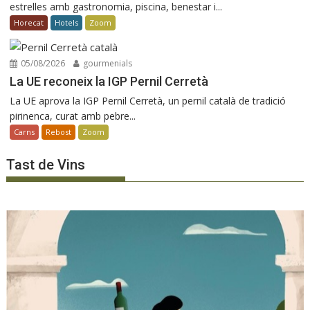
estrelles amb gastronomia, piscina, benestar i...
Horecat
Hotels
Zoom
05/08/2026
gourmenials
La UE reconeix la IGP Pernil Cerretà
La UE aprova la IGP Pernil Cerretà, un pernil català de tradició
pirinenca, curat amb pebre...
Carns
Rebost
Zoom
Tast de Vins