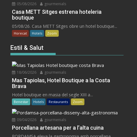
05/08/2026
gourmenials
Casa METT Sitges estrena hoteleria
boutique
05/08/26. Casa METT Sitges obre un hotel boutique...
Horecat
Hotels
Zoom
Estil & Salut
18/06/2026
gourmenials
Mas Tapiolas, Hotel Boutique a la Costa
Brava
Hotel boutique en masia del segle XIII a...
Benestar
Hotels
Restaurants
Zoom
09/04/2026
gourmenials
Porcellana artesana per a l’alta cuina
PORDAMSA eleva la gastronomia amb porcellana