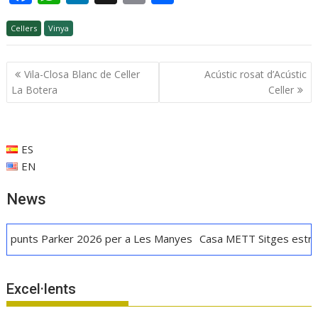
ac
h
n
m
o
Cellers
e
Vinya
at
k
ai
m
b
s
e
l
p
Navegació
Vila-Closa Blanc de Celler
Acústic rosat d’Acústic
o
A
dI
ar
d'entrades
La Botera
Celler
o
p
n
te
k
p
ix
ES
EN
News
rker 2026 per a Les Manyes
Casa METT Sitges estrena hoteleri
Excel·lents