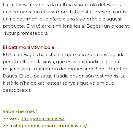
La Fira ViBa reivindica la cultura vitivinícola del Bages,
una comarca on el vi sempre hi ha estat present i amb
un ric patrimoni que ofereix una visió pròpia d’aquest
producte. El vi té arrels mil·lenàries al Bages i un present
i futur prometedors.
El patrimoni vitivinícola
El Pla de Bages ha estat sempre una zona privilegiada
per al cultiu de la vinya, que es va expandir ja a l’edat
mitjana sota la influència del monestir de Sant Benet de
Bages. El seu paisatge i tradicions en són testimonis. La
història n’ha deixat restes i senyals que volem que
descobreixis!
Saber-ne més?
>> web:
Programa Fira ViBa
>> Instagram:
instagram.com/firaviba/