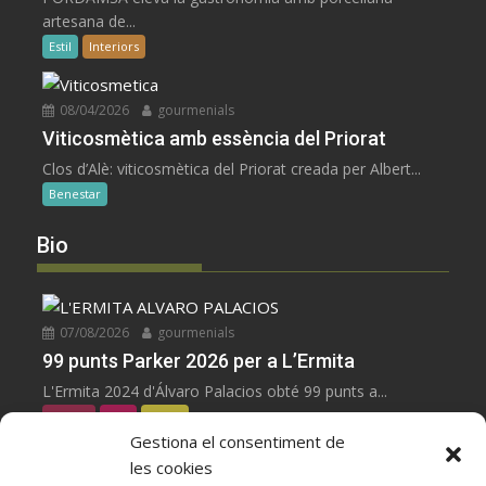
artesana de...
Estil
Interiors
08/04/2026
gourmenials
Viticosmètica amb essència del Priorat
Clos d’Alè: viticosmètica del Priorat creada per Albert...
Benestar
Bio
07/08/2026
gourmenials
99 punts Parker 2026 per a L’Ermita
L'Ermita 2024 d'Álvaro Palacios obté 99 punts a...
negres
Vins
Zoom
Gestiona el consentiment de
les cookies
07/08/2026
gourmenials