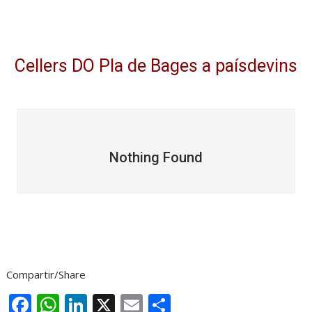
Cellers DO Pla de Bages a paísdevins
Nothing Found
Compartir/Share
F
W
Li
X
E
C