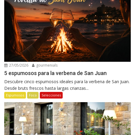
27/05/2026
gourmenials
5 espumosos para la verbena de San Juan
Descubre cinco espumosos ideales para la verbena de San Juan.
Desde bruts frescos hasta largas crianzas...
Espumosos
Foco
Selecciones