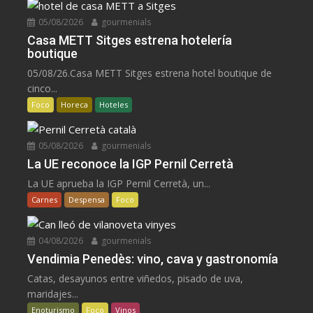
05/08/2026
gourmenials
Casa METT Sitges estrena hotelería
boutique
05/08/26.Casa METT Sitges estrena hotel boutique de
cinco...
Foco
Horeca
Hoteles
05/08/2026
gourmenials
La UE reconoce la IGP Pernil Cerretà
La UE aprueba la IGP Pernil Cerretà, un...
Carnes
Despensa
Foco
04/08/2026
gourmenials
Vendimia Penedès: vino, cava y gastronomía
Catas, desayunos entre viñedos, pisado de uva,
maridajes...
Enoturismo
Foco
Vinos