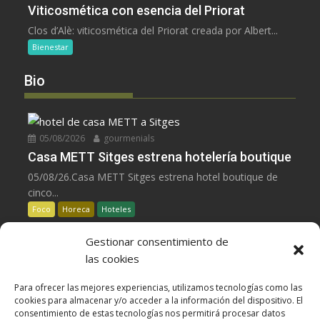
Viticosmética con esencia del Priorat
Clos d’Alè: viticosmética del Priorat creada por Albert...
Bienestar
Bio
05/08/2026
gourmenials
Casa METT Sitges estrena hotelería boutique
05/08/26.Casa METT Sitges estrena hotel boutique de
cinco...
Foco
Horeca
Hoteles
Gestionar consentimiento de
05/08/2026
gourmenials
las cookies
La UE reconoce la IGP Pernil Cerretà
Para ofrecer las mejores experiencias, utilizamos tecnologías como las
La UE aprueba la IGP Pernil Cerretà, un...
cookies para almacenar y/o acceder a la información del dispositivo. El
Carnes
Despensa
Foco
consentimiento de estas tecnologías nos permitirá procesar datos