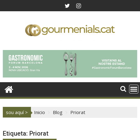
Saltar
al
contenido
sou aquí >
Inicio
Blog
Priorat
Etiqueta:
Priorat