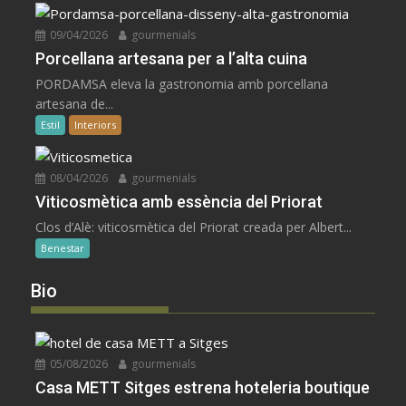
09/04/2026
gourmenials
Porcellana artesana per a l’alta cuina
PORDAMSA eleva la gastronomia amb porcellana
artesana de...
Estil
Interiors
08/04/2026
gourmenials
Viticosmètica amb essència del Priorat
Clos d’Alè: viticosmètica del Priorat creada per Albert...
Benestar
Bio
05/08/2026
gourmenials
Casa METT Sitges estrena hoteleria boutique