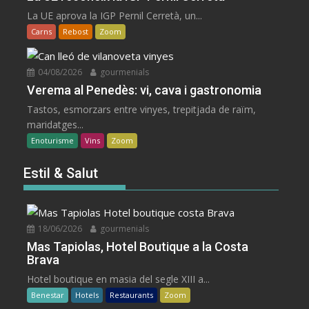
La UE aprova la IGP Pernil Cerretà, un...
Carns
Rebost
Zoom
04/08/2026
gourmenials
Verema al Penedès: vi, cava i gastronomia
Tastos, esmorzars entre vinyes, trepitjada de raïm,
maridatges...
Enoturisme
Vins
Zoom
Estil & Salut
18/06/2026
gourmenials
Mas Tapiolas, Hotel Boutique a la Costa
Brava
Hotel boutique en masia del segle XIII a...
Benestar
Hotels
Restaurants
Zoom