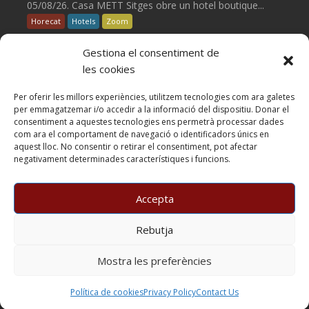
05/08/26. Casa METT Sitges obre un hotel boutique...
Horecat
Hotels
Zoom
Gestiona el consentiment de
05/08/2026
gourmenials
les cookies
La UE reconeix la IGP Pernil Cerretà
Per oferir les millors experiències, utilitzem tecnologies com ara galetes
La UE aprova la IGP Pernil Cerretà, un...
per emmagatzemar i/o accedir a la informació del dispositiu. Donar el
Carns
Rebost
Zoom
consentiment a aquestes tecnologies ens permetrà processar dades
com ara el comportament de navegació o identificadors únics en
aquest lloc. No consentir o retirar el consentiment, pot afectar
04/08/2026
gourmenials
negativament determinades característiques i funcions.
Verema al Penedès: vi, cava i gastronomia
Tastos, esmorzars entre vinyes, trepitjada de raïm,
Accepta
maridatges...
Enoturisme
Vins
Zoom
Rebutja
Copyright BARCELONA SIGNATURE PRESS, S.L. © All rights
Mostra les preferències
reserved
Política de cookies
Privacy Policy
Contact Us