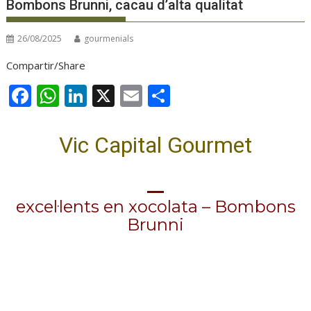
Bombons Brunni, cacau d’alta qualitat
26/08/2025
gourmenials
Compartir/Share
F
W
Li
X
E
C
ac
h
n
m
o
e
at
k
ai
m
Vic Capital Gourmet
b
s
e
l
p
o
A
dI
ar
o
p
n
te
excel·lents en xocolata – Bombons
k
p
ix
Brunni