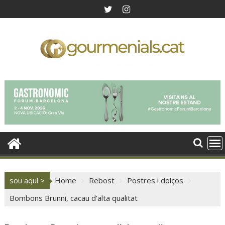
Skip
to
content
sou aquí >
Home
Rebost
Postres i dolços
Bombons Brunni, cacau d’alta qualitat