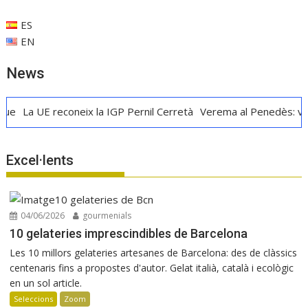
k
p
ix
ES
EN
News
 reconeix la IGP Pernil Cerretà
Verema al Penedès: vi, cava i ga
Excel·lents
04/06/2026
gourmenials
10 gelateries imprescindibles de Barcelona
Les 10 millors gelateries artesanes de Barcelona: des de clàssics
centenaris fins a propostes d'autor. Gelat italià, català i ecològic
en un sol article.
Seleccions
Zoom