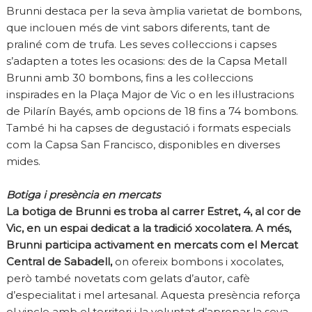
Brunni destaca per la seva àmplia varietat de bombons,
que inclouen més de vint sabors diferents, tant de
praliné com de trufa. Les seves col·leccions i capses
s’adapten a totes les ocasions: des de la Capsa Metall
Brunni amb 30 bombons, fins a les col·leccions
inspirades en la Plaça Major de Vic o en les il·lustracions
de Pilarín Bayés, amb opcions de 18 fins a 74 bombons.
També hi ha capses de degustació i formats especials
com la Capsa San Francisco, disponibles en diverses
mides.
Botiga i presència en mercats
La botiga de Brunni es troba al carrer Estret, 4, al cor de
Vic, en un espai dedicat a la tradició xocolatera. A més,
Brunni participa activament en mercats com el Mercat
Central de Sabadell,
on ofereix bombons i xocolates,
però també novetats com gelats d’autor, cafè
d’especialitat i mel artesanal. Aquesta presència reforça
el vincle amb el territori i la voluntat d’apropar la seva