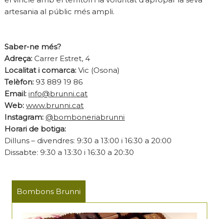
artesania al públic més ampli.
Saber-ne més?
Adreça:
Carrer Estret, 4
Localitat i comarca:
Vic (Osona)
Telèfon:
93 889 19 86
Email:
info@brunni.cat
Web:
www.brunni.cat
Instagram:
@bomboneriabrunni
Horari de botiga:
Dilluns – divendres: 9:30 a 13:00 i 16:30 a 20:00
Dissabte: 9:30 a 13:30 i 16:30 a 20:30
Bombons Brunni