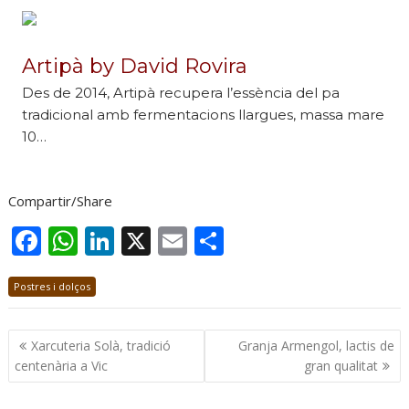
Artipà by David Rovira
Des de 2014, Artipà recupera l’essència del pa
tradicional amb fermentacions llargues, massa mare
10…
Compartir/Share
F
W
Li
X
E
C
ac
h
n
m
o
Postres i dolços
e
at
k
ai
m
b
s
e
l
p
Navegació
Xarcuteria Solà, tradició
Granja Armengol, lactis de
o
A
dI
ar
d'entrades
centenària a Vic
gran qualitat
o
p
n
te