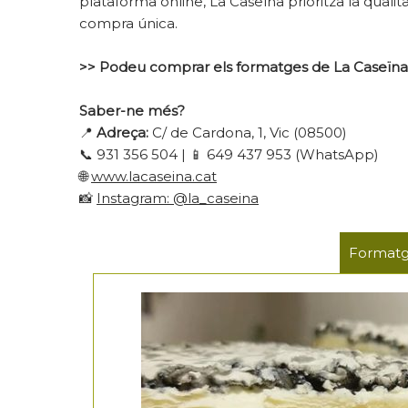
plataforma online, La Caseïna prioritza la qualit
compra única.
>> Podeu comprar els formatges de La Caseïna
Saber-ne més?
📍
Adreça:
C/ de Cardona, 1, Vic (08500)
📞 931 356 504 | 📱 649 437 953 (WhatsApp)
🌐
www.lacaseina.cat
📸
Instagram: @la_caseina
Formatg