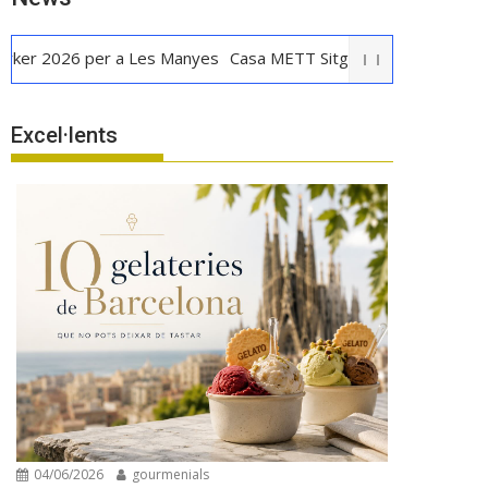
026 per a Les Manyes
Casa METT Sitges estrena hoteleria bout
Excel·lents
04/06/2026
gourmenials