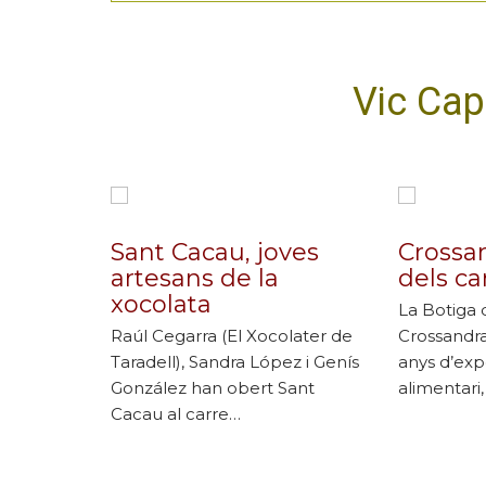
Vic Cap
Sant Cacau, joves
Crossan
artesans de la
dels c
xocolata
La Botiga 
Raúl Cegarra (El Xocolater de
Crossandr
Taradell), Sandra López i Genís
anys d’exp
González han obert Sant
alimentari
Cacau al carre…