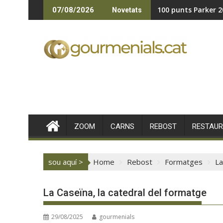
Skip
Casa METT Sitges 
07/08/2026
Novetats
to
content
ZOOM
CARNS
REBOST
RESTAU
sou aquí >
Home
Rebost
Formatges
La
La Caseïna, la catedral del formatge
29/08/2025
gourmenials