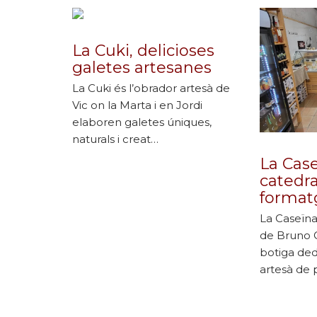
La Cuki, delicioses
galetes artesanes
La Cuki és l’obrador artesà de
Vic on la Marta i en Jordi
elaboren galetes úniques,
naturals i creat…
La Case
catedra
format
La Caseïna
de Bruno C
botiga ded
artesà de 