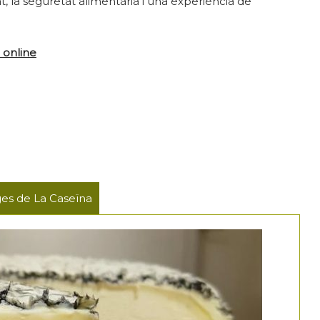
at, la seguretat alimentària i una experiència de
online
es de La Caseïna