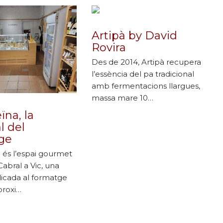
Artipà by David
Rovira
Des de 2014, Artipà recupera
l’essència del pa tradicional
amb fermentacions llargues,
massa mare 10…
ïna, la
l del
ge
 és l’espai gourmet
abral a Vic, una
icada al formatge
proxi…