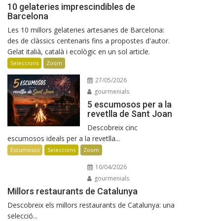
10 gelateries imprescindibles de
Barcelona
Les 10 millors gelateries artesanes de Barcelona:
des de clàssics centenaris fins a propostes d'autor.
Gelat italià, català i ecològic en un sol article.
Seleccions
Zoom
27/05/2026
gourmenials
5 escumosos per a la
revetlla de Sant Joan
Descobreix cinc
escumosos ideals per a la revetlla...
Escumosos
Seleccions
Zoom
10/04/2026
gourmenials
Millors restaurants de Catalunya
Descobreix els millors restaurants de Catalunya: una
selecció...