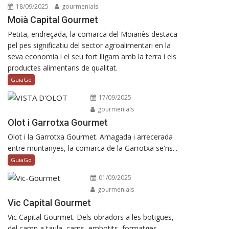
18/09/2025
gourmenials
Moià Capital Gourmet
Petita, endreçada, la comarca del Moianès destaca
pel pes significatiu del sector agroalimentari en la
seva economia i el seu fort lligam amb la terra i els
productes alimentaris de qualitat.
GuiaGo
17/09/2025
gourmenials
Olot i Garrotxa Gourmet
Olot i la Garrotxa Gourmet. Amagada i arrecerada
entre muntanyes, la comarca de la Garrotxa se'ns...
GuiaGo
01/09/2025
gourmenials
Vic Capital Gourmet
Vic Capital Gourmet. Dels obradors a les botigues,
del camp a taula, carns, embotits, formatges,