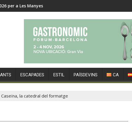
estrena hoteleria boutique
RANTS
ESCAPADES
ESTIL
PAÍSDEVINS
CA
 Caseïna, la catedral del formatge