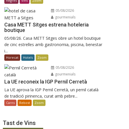
negres
Vins
Zoom
05/08/2026
gourmenials
Casa METT Sitges estrena hoteleria
boutique
05/08/26. Casa METT Sitges obre un hotel boutique
de cinc estrelles amb gastronomia, piscina, benestar
i...
Horecat
Hotels
Zoom
05/08/2026
gourmenials
La UE reconeix la IGP Pernil Cerretà
La UE aprova la IGP Pernil Cerretà, un pernil català
de tradició pirinenca, curat amb pebre...
Carns
Rebost
Zoom
Tast de Vins