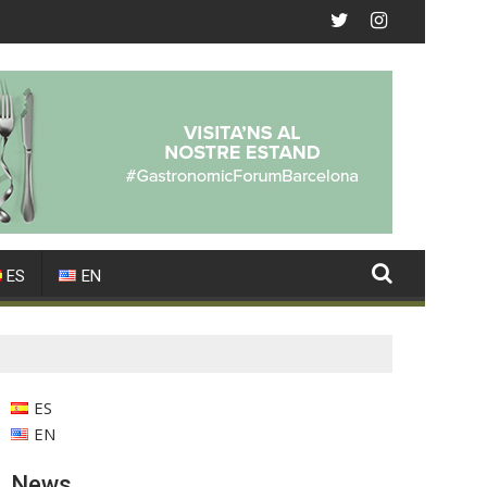
ES
EN
ES
EN
News