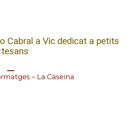
99 punts Parker 2026 per a L’Ermita
100 punts Parker 2
 Cabral a Vic dedicat a petits
rtesans
formatges – La Caseïna