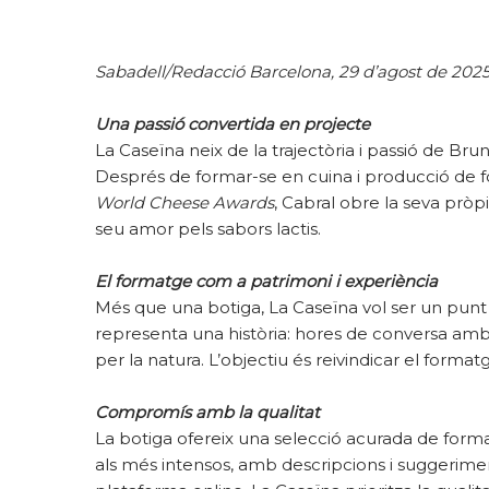
Sabadell/Redacció Barcelona, 29 d’agost de 202
Una passió convertida en projecte
La Caseïna neix de la trajectòria i passió de Bru
Després de formar-se en cuina i producció de fo
World Cheese Awards
, Cabral obre la seva pròpi
seu amor pels sabors lactis.
El formatge com a patrimoni i experiència
Més que una botiga, La Caseïna vol ser un pun
representa una història: hores de conversa amb 
per la natura. L’objectiu és reivindicar el format
Compromís amb la qualitat
La botiga ofereix una selecció acurada de forma
als més intensos, amb descripcions i suggerimen