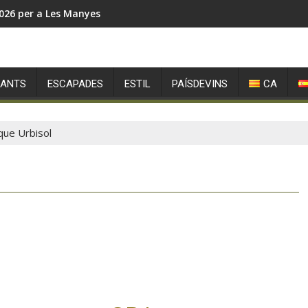
026 per a Les Manyes
RANTS
ESCAPADES
ESTIL
PAÍSDEVINS
CA
que Urbisol
99 punts Parker 2026 per a L’Ermita
10