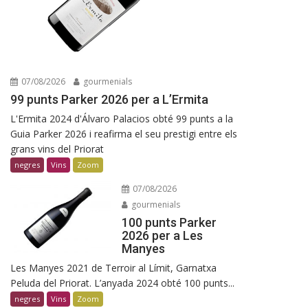
07/08/2026
gourmenials
99 punts Parker 2026 per a L’Ermita
L'Ermita 2024 d'Álvaro Palacios obté 99 punts a la
Guia Parker 2026 i reafirma el seu prestigi entre els
grans vins del Priorat
negres
Vins
Zoom
07/08/2026
gourmenials
100 punts Parker
2026 per a Les
Manyes
Les Manyes 2021 de Terroir al Límit, Garnatxa
Peluda del Priorat. L’anyada 2024 obté 100 punts...
negres
Vins
Zoom