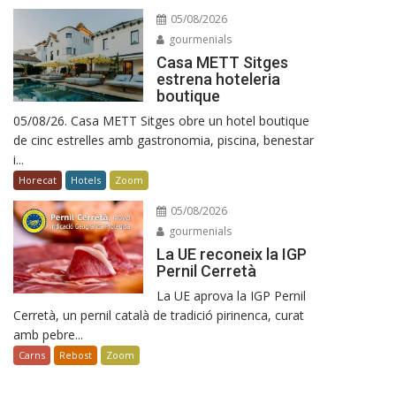
05/08/2026
gourmenials
Casa METT Sitges
estrena hoteleria
boutique
05/08/26. Casa METT Sitges obre un hotel boutique
de cinc estrelles amb gastronomia, piscina, benestar
i...
Horecat
Hotels
Zoom
05/08/2026
gourmenials
La UE reconeix la IGP
Pernil Cerretà
La UE aprova la IGP Pernil
Cerretà, un pernil català de tradició pirinenca, curat
amb pebre...
Carns
Rebost
Zoom