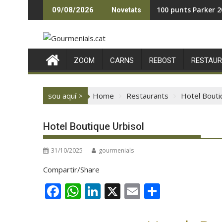
Skip
100 punts Parker 2
09/08/2026
Novetats
to
content
ZOOM
CARNS
REBOST
RESTAU
sou aquí >
Home
Restaurants
Hotel Bouti
Hotel Boutique Urbisol
31/10/2025
gourmenials
Compartir/Share
F
W
Li
X
E
C
ac
h
n
m
o