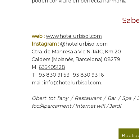
poden conviure en perfecta harmonia.
Sab
web :
www.hotelurbisol.com
Instagram :
@hotelurbisol.com
Ctra. de Manresa a Vic N-141C, Km 20
Calders (Moianès, Barcelona) 08279
M
635405128
T
93 830 91 53
·
93 830 93 16
mail:
info@hotelurbisol.com
.
Obert tot l’any / Restaurant / Bar / Spa / J
foc/Aparcament / Internet wifi / Jardí
Boutiqu