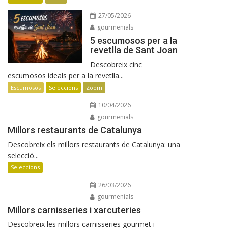
27/05/2026
gourmenials
5 escumosos per a la
revetlla de Sant Joan
Descobreix cinc
escumosos ideals per a la revetlla...
Escumosos
Seleccions
Zoom
10/04/2026
gourmenials
Millors restaurants de Catalunya
Descobreix els millors restaurants de Catalunya: una
selecció...
Seleccions
26/03/2026
gourmenials
Millors carnisseries i xarcuteries
Descobreix les millors carnisseries gourmet i