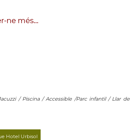
er-ne més…
acuzzi / Piscina / Accessible /Parc infantil / Llar de
e Hotel Urbisol