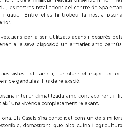
nfort i que al finalitzar l’estada us sentiu millor, més
u, les nostres instal·lacions del centre de Spa estan
ó i gaudi. Entre elles hi trobeu la nostra piscina
erior.
estuaris per a ser utilitzats abans i després dels
tenen a la seva disposició un armariet amb barnús,
iques vistes del camp i, per oferir el major confort
em de gandules i llits de relaxació.
scina interior climatitzada amb contracorrent i llit
 així una vivència completament relaxant.
na, Els Casals s’ha consolidat com un dels millors
tenible, demostrant que alta cuina i agricultura