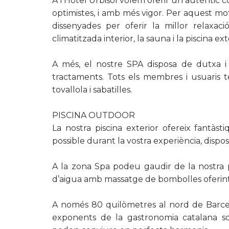
A l’Hotel Urbisol volem oferir un autèntic co
optimistes, i amb més vigor. Per aquest moti
dissenyades per oferir la millor relaxaci
climatitzada interior, la sauna i la piscina ext
A més, el nostre SPA disposa de dutxa i v
tractaments. Tots els membres i usuaris 
tovallola i sabatilles.
PISCINA OUTDOOR
La nostra piscina exterior ofereix fantàst
possible durant la vostra experiència, dispos
A la zona Spa podeu gaudir de la nostra pi
d’aigua amb massatge de bombolles oferint
A només 80 quilòmetres al nord de Barcelo
exponents de la gastronomia catalana sos