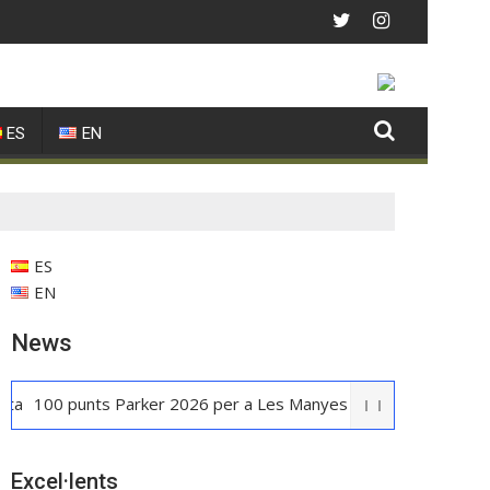
ES
EN
ES
EN
News
0 punts Parker 2026 per a Les Manyes
Casa METT Sitges estren
Excel·lents