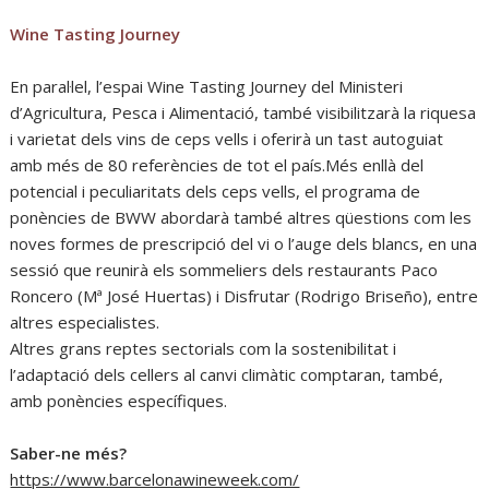
Wine Tasting Journey
En paral·lel, l’espai Wine Tasting Journey del Ministeri
d’Agricultura, Pesca i Alimentació, també visibilitzarà la riquesa
i varietat dels vins de ceps vells i oferirà un tast autoguiat
amb més de 80 referències de tot el país.Més enllà del
potencial i peculiaritats dels ceps vells, el programa de
ponències de BWW abordarà també altres qüestions com les
noves formes de prescripció del vi o l’auge dels blancs, en una
sessió que reunirà els sommeliers dels restaurants Paco
Roncero (Mª José Huertas) i Disfrutar (Rodrigo Briseño), entre
altres especialistes.
Altres grans reptes sectorials com la sostenibilitat i
l’adaptació dels cellers al canvi climàtic comptaran, també,
amb ponències específiques.
Saber-ne més?
https://www.barcelonawineweek.com/