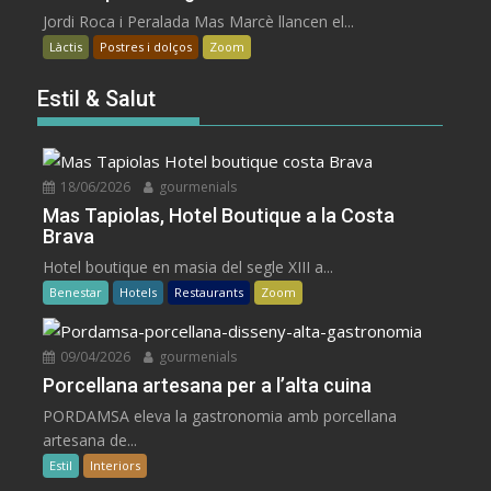
Jordi Roca i Peralada Mas Marcè llancen el...
Làctis
Postres i dolços
Zoom
Estil & Salut
18/06/2026
gourmenials
Mas Tapiolas, Hotel Boutique a la Costa
Brava
Hotel boutique en masia del segle XIII a...
Benestar
Hotels
Restaurants
Zoom
09/04/2026
gourmenials
Porcellana artesana per a l’alta cuina
PORDAMSA eleva la gastronomia amb porcellana
artesana de...
Estil
Interiors