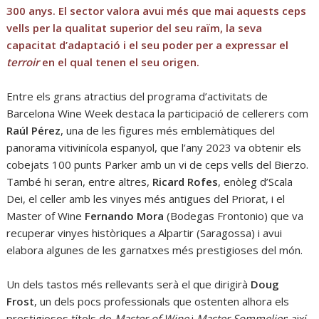
300 anys. El sector valora avui més que mai aquests ceps
vells per la qualitat superior del seu raïm, la seva
capacitat d’adaptació i el seu poder per a expressar el
terroir
en el qual tenen el seu origen.
Entre els grans atractius del programa d’activitats de
Barcelona Wine Week destaca la participació de cellerers com
Raúl Pérez
, una de les figures més emblemàtiques del
panorama vitivinícola espanyol, que l’any 2023 va obtenir els
cobejats 100 punts Parker amb un vi de ceps vells del Bierzo.
També hi seran, entre altres,
Ricard Rofes
, enòleg d’Scala
Dei, el celler amb les vinyes més antigues del Priorat, i el
Master of Wine
Fernando Mora
(Bodegas Frontonio) que va
recuperar vinyes històriques a Alpartir (Saragossa) i avui
elabora algunes de les garnatxes més prestigioses del món.
Un dels tastos més rellevants serà el que dirigirà
Doug
Frost
, un dels pocs professionals que ostenten alhora els
prestigiosos títols de
Master of Wine
i
Master Sommelier
; així