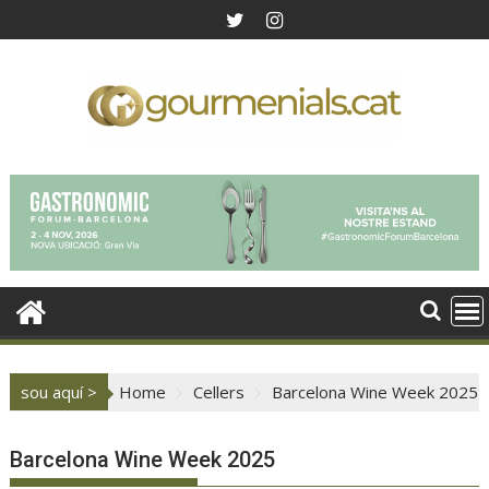
Skip
to
content
sou aquí >
Home
Cellers
Barcelona Wine Week 2025
Barcelona Wine Week 2025