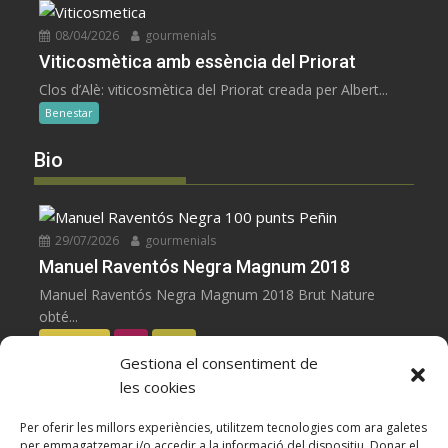
08/04/2026
gourmenials
Viticosmètica amb essència del Priorat
Clos d’Alè: viticosmètica del Priorat creada per Albert...
Benestar
Bio
29/07/2026
gourmenials
Manuel Raventós Negra Magnum 2018
Manuel Raventós Negra Magnum 2018 Brut Nature
obté...
Escumosos
Vins
Zoom
Gestiona el consentiment de
les cookies
23/07/2026
gourmenials
Osteria Condal obre a Barcelona
Per oferir les millors experiències, utilitzem tecnologies com ara galetes
per emmagatzemar i/o accedir a la informació del dispositiu. Donar el