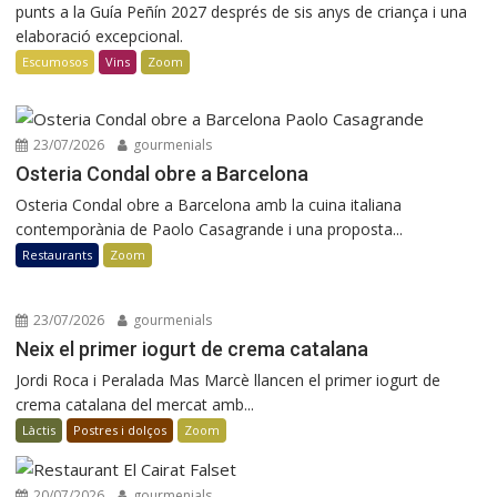
punts a la Guía Peñín 2027 després de sis anys de criança i una
elaboració excepcional.
Escumosos
Vins
Zoom
23/07/2026
gourmenials
Osteria Condal obre a Barcelona
Osteria Condal obre a Barcelona amb la cuina italiana
contemporània de Paolo Casagrande i una proposta...
Restaurants
Zoom
23/07/2026
gourmenials
Neix el primer iogurt de crema catalana
Jordi Roca i Peralada Mas Marcè llancen el primer iogurt de
crema catalana del mercat amb...
Làctis
Postres i dolços
Zoom
20/07/2026
gourmenials