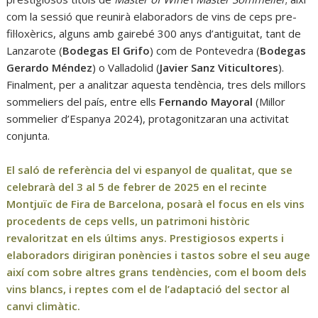
com la sessió que reunirà elaboradors de vins de ceps pre-
fil·loxèrics, alguns amb gairebé 300 anys d’antiguitat, tant de
Lanzarote (
Bodegas El Grifo
) com de Pontevedra (
Bodegas
Gerardo Méndez
) o Valladolid (
Javier Sanz Viticultores
).
Finalment, per a analitzar aquesta tendència, tres dels millors
sommeliers del país, entre ells
Fernando Mayoral
(Millor
sommelier d’Espanya 2024), protagonitzaran una activitat
conjunta.
El saló de referència del vi espanyol de qualitat, que se
celebrarà del 3 al 5 de febrer de 2025 en el recinte
Montjuïc de Fira de Barcelona, posarà el focus en els vins
procedents de ceps vells, un patrimoni històric
revaloritzat en els últims anys. Prestigiosos experts i
elaboradors dirigiran ponències i tastos sobre el seu auge
així com sobre altres grans tendències, com el boom dels
vins blancs, i reptes com el de l’adaptació del sector al
canvi climàtic.