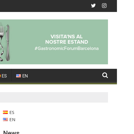
ES
EN
ES
EN
News