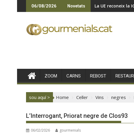
Skip
La UE reconeix la I
06/08/2026
Novetats
to
content
ZOOM
CARNS
REBOST
RESTAU
sou aquí >
Home
Celler
Vins
negres
L’Interrogant, Priorat negre de Clos93
06/02/2026
gourmenials