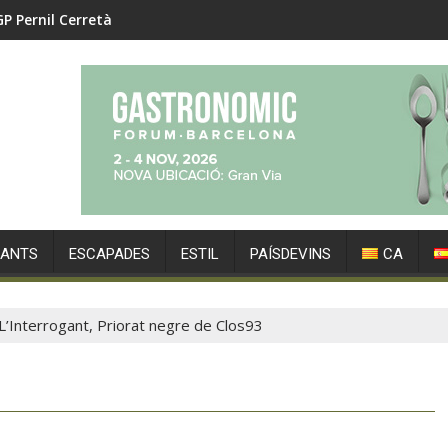
GP Pernil Cerretà
RANTS
ESCAPADES
ESTIL
PAÍSDEVINS
CA
L’Interrogant, Priorat negre de Clos93