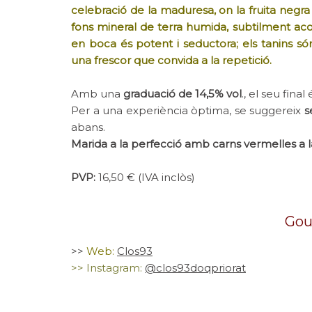
celebració de la maduresa, on la fruita negra 
fons mineral de terra humida, subtilment aco
en boca és potent i seductora; els tanins só
una frescor que convida a la repetició.
Amb una
graduació de 14,5% vol
., el seu fina
Per a una experiència òptima, se suggereix
s
abans.
Marida a la perfecció amb carns vermelles a la
PVP:
16,50 € (IVA inclòs)
Gou
>>
Web:
Clos93
>> Instagram:
@clos93doqpriorat