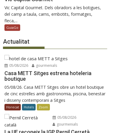
Vic Capital Gourmet. Dels obradors a les botigues,
del camp a taula, carns, embotits, formatges,
fleca,...
GuiaGo
Actualitat
05/08/2026
gourmenials
Casa METT Sitges estrena hoteleria
boutique
05/08/26. Casa METT Sitges obre un hotel boutique
de cinc estrelles amb gastronomia, piscina, benestar
i disseny contemporani a Sitges
Horecat
Hotels
Zoom
05/08/2026
gourmenials
La UE reconeix la IGP Pernil Cerretà