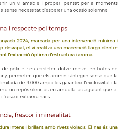
evenir un vi amable i proper, pensat per a moments
a sense necessitat d’esperar una ocasió solemne.
ana i respecte pel temps
 l’anyada 2024, marcada per una intervenció mínima i
 desrapat, el vi realitza una maceració llarga d’entre
cant l’extracció òptima d’estructura i aroma.
a de polir el seu caràcter: dotze mesos en botes de
r any, permeten que els aromes s’integrin sense que la
imitada de 9.000 ampolles garanteix l’exclusivitat i la
 amb un repòs silenciós en ampolla, assegurant que el
i frescor extraordinaris.
cia, frescor i mineralitat
ra intens i brillant amb rivets violacis. El nas és una