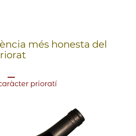
Casa METT Sitges estrena hoteleria bo
ssència més honesta del
riorat
caràcter prioratí