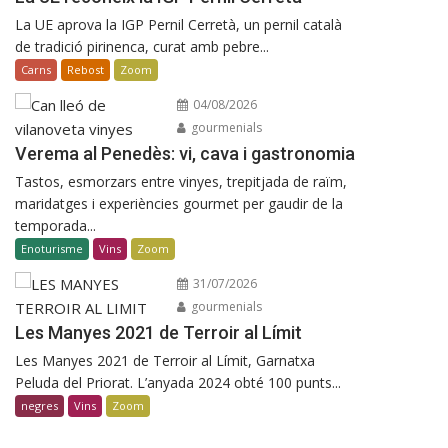
La UE aprova la IGP Pernil Cerretà, un pernil català
de tradició pirinenca, curat amb pebre...
Carns
Rebost
Zoom
04/08/2026
gourmenials
Verema al Penedès: vi, cava i gastronomia
Tastos, esmorzars entre vinyes, trepitjada de raïm,
maridatges i experiències gourmet per gaudir de la
temporada...
Enoturisme
Vins
Zoom
31/07/2026
gourmenials
Les Manyes 2021 de Terroir al Límit
Les Manyes 2021 de Terroir al Límit, Garnatxa
Peluda del Priorat. L’anyada 2024 obté 100 punts...
negres
Vins
Zoom