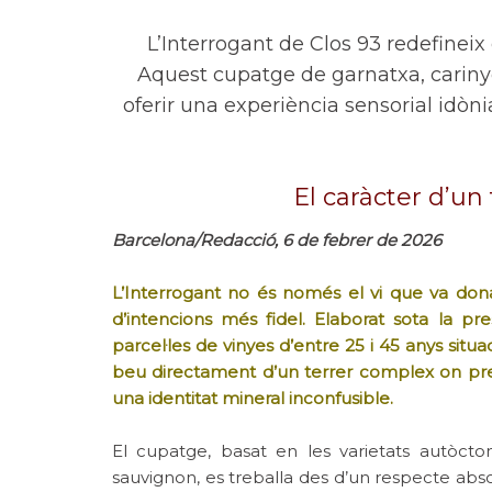
L’Interrogant de Clos 93 redefineix 
Aquest cupatge de garnatxa, carinye
oferir una experiència sensorial idòn
El caràcter d’un 
Barcelona/Redacció, 6 de febrer de 2026
L’Interrogant no és només el vi que va donar
d’intencions més fidel. Elaborat sota la pr
parcel·les de vinyes d’entre 25 i 45 anys situa
beu directament d’un terrer complex on predo
una identitat mineral inconfusible.
El cupatge, basat en les varietats autòct
sauvignon, es treballa des d’un respecte abso