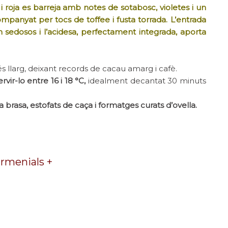
i roja es barreja amb notes de sotabosc, violetes i un
mpanyat per tocs de toffee i fusta torrada. L’entrada
n sedosos i l’acidesa, perfectament integrada, aporta
l és llarg, deixant records de cacau amarg i cafè.
ervir-lo entre 16 i 18 °C,
idealment decantat 30 minuts
 brasa, estofats de caça i formatges curats d’ovella.
rmenials +