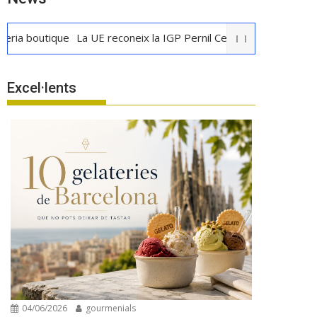
utique
La UE reconeix la IGP Pernil Cerretà
Verema al Penedès: 
Excel·lents
04/06/2026
gourmenials