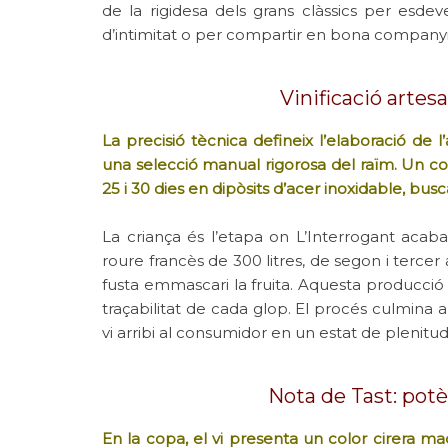
de la rigidesa dels grans clàssics per esd
d’intimitat o per compartir en bona companyi
Vinificació artes
La precisió tècnica defineix l’elaboració de
una selecció manual rigorosa del raïm. Un cop
25 i 30 dies en dipòsits d’acer inoxidable, bus
La criança és l’etapa on L’Interrogant acab
roure francès de 300 litres, de segon i terce
fusta emmascari la fruita. Aquesta producció l
traçabilitat de cada glop. El procés culmina
vi arribi al consumidor en un estat de plenitud 
Nota de Tast: potèn
En la copa, el vi presenta un color cirera madu