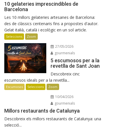
10 gelateries imprescindibles de
Barcelona
Les 10 millors gelateries artesanes de Barcelona:
des de clàssics centenaris fins a propostes d'autor.
Gelat italià, català i ecològic en un sol article.
Seleccions
Zoom
27/05/2026
gourmenials
5 escumosos per a la
revetlla de Sant Joan
Descobreix cinc
escumosos ideals per a la revetlla...
Escumosos
Seleccions
Zoom
10/04/2026
gourmenials
Millors restaurants de Catalunya
Descobreix els millors restaurants de Catalunya: una
selecció...