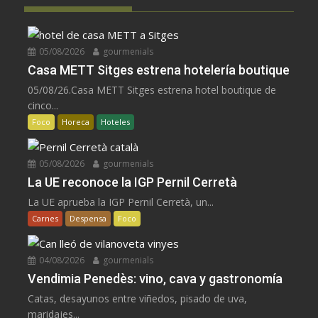
05/08/2026
gourmenials
Casa METT Sitges estrena hotelería boutique
05/08/26.Casa METT Sitges estrena hotel boutique de
cinco...
Foco
Horeca
Hoteles
05/08/2026
gourmenials
La UE reconoce la IGP Pernil Cerretà
La UE aprueba la IGP Pernil Cerretà, un...
Carnes
Despensa
Foco
04/08/2026
gourmenials
Vendimia Penedès: vino, cava y gastronomía
Catas, desayunos entre viñedos, pisado de uva,
maridajes...