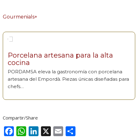
Gourmenials+
Porcelana artesana para la alta
cocina
PORDAMSA eleva la gastronomía con porcelana
artesana del Empordà. Piezas únicas diseñadas para
chefs…
Compartir/Share
F
W
Li
X
E
C