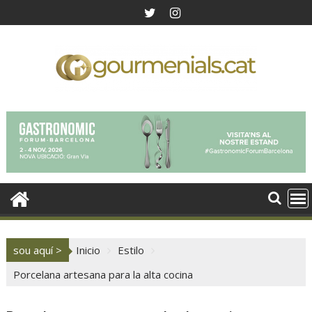
Saltar
al
contenido
sou aquí >
Inicio
Estilo
Porcelana artesana para la alta cocina