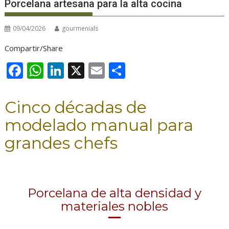
Porcelana artesana para la alta cocina
09/04/2026
gourmenials
Compartir/Share
F
W
Li
X
E
C
ac
h
n
m
o
e
at
k
ai
m
Cinco décadas de
b
s
e
l
p
modelado manual para
o
A
dI
ar
grandes chefs
o
p
n
ti
k
p
r
Porcelana de alta densidad y
materiales nobles