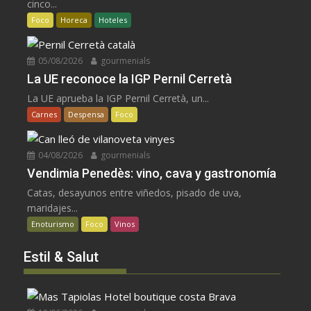
cinco...
Foco
Horeca
Hoteles
05/08/2026
gourmenials
La UE reconoce la IGP Pernil Cerretà
La UE aprueba la IGP Pernil Cerretà, un...
Carnes
Despensa
Foco
04/08/2026
gourmenials
Vendimia Penedès: vino, cava y gastronomía
Catas, desayunos entre viñedos, pisado de uva,
maridajes...
Enoturismo
Foco
Vinos
Estil & Salut