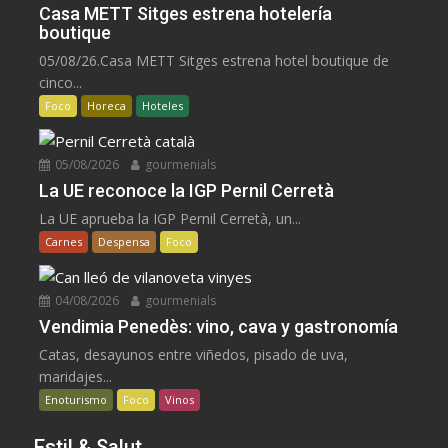
Casa METT Sitges estrena hotelería
boutique
05/08/26.Casa METT Sitges estrena hotel boutique de
cinco...
Foco
Horeca
Hoteles
05/08/2026
gourmenials
La UE reconoce la IGP Pernil Cerretà
La UE aprueba la IGP Pernil Cerretà, un...
Carnes
Despensa
Foco
04/08/2026
gourmenials
Vendimia Penedès: vino, cava y gastronomía
Catas, desayunos entre viñedos, pisado de uva,
maridajes...
Enoturismo
Foco
Vinos
Estil & Salut