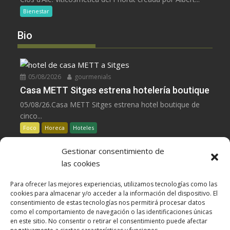
Bienestar
Bio
05/08/2026
gourmenials
Casa METT Sitges estrena hotelería boutique
05/08/26.Casa METT Sitges estrena hotel boutique de
cinco...
Foco
Horeca
Hoteles
Gestionar consentimiento de
05/08/2026
gourmenials
las cookies
La UE reconoce la IGP Pernil Cerretà
Para ofrecer las mejores experiencias, utilizamos tecnologías como las
La UE aprueba la IGP Pernil Cerretà, un...
cookies para almacenar y/o acceder a la información del dispositivo. El
Carnes
Despensa
Foco
consentimiento de estas tecnologías nos permitirá procesar datos
como el comportamiento de navegación o las identificaciones únicas
en este sitio. No consentir o retirar el consentimiento puede afectar
04/08/2026
gourmenials