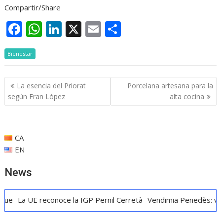
Compartir/Share
F
W
Li
X
E
C
ac
h
n
m
o
Bienestar
e
at
k
ai
m
b
s
e
l
p
Navegación
La esencia del Priorat
Porcelana artesana para la
o
A
dI
ar
de
según Fran López
alta cocina
o
p
n
ti
entradas
k
p
r
CA
EN
News
 reconoce la IGP Pernil Cerretà
Vendimia Penedès: vino, cava y