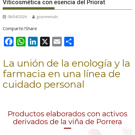
Viticosmética con esencia del Priorat
08/04/2026
gourmenials
Compartir/Share
F
W
Li
X
E
C
ac
h
n
m
o
e
at
k
ai
m
La unión de la enología y la
b
s
e
l
p
farmacia en una línea de
o
A
dI
ar
cuidado personal
o
p
n
ti
k
p
r
Productos elaborados con activos
derivados de la viña de Porrera