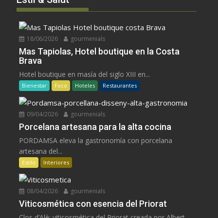
18/06/2026
gourmenials
Mas Tapiolas, Hotel boutique en la Costa
Brava
Hotel boutique en masía del siglo XIII en...
Bienestar
Foco
Hoteles
Restaurantes
09/04/2026
gourmenials
Porcelana artesana para la alta cocina
PORDAMSA eleva la gastronomía con porcelana
artesana del...
Estilo
Interiores
08/04/2026
gourmenials
Viticosmética con esencia del Priorat
Clos d’Alè: viticosmética del Priorat creada por Albert...