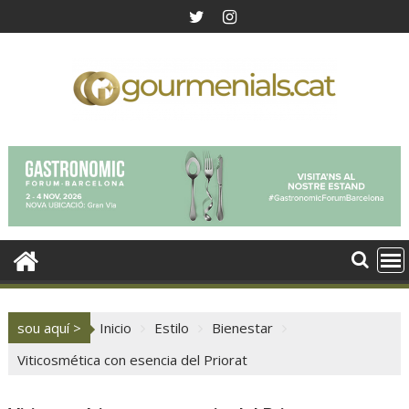
Saltar
al
contenido
sou aquí >
Inicio
Estilo
Bienestar
Viticosmética con esencia del Priorat