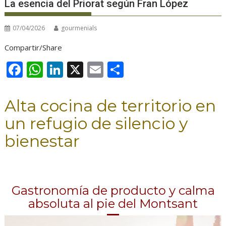
La esencia del Priorat según Fran López
07/04/2026
gourmenials
Compartir/Share
F
W
Li
X
E
C
ac
h
n
m
o
e
at
k
ai
m
Alta cocina de territorio en
b
s
e
l
p
un refugio de silencio y
o
A
dI
ar
bienestar
o
p
n
ti
k
p
r
Gastronomía de producto y calma
absoluta al pie del Montsant