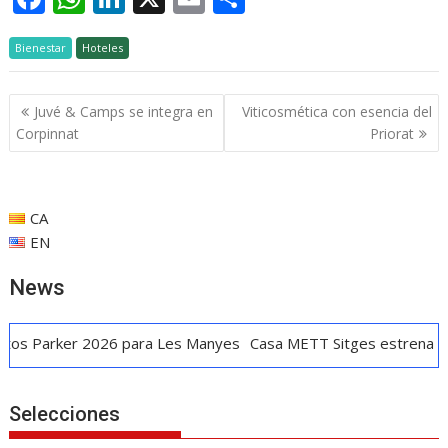
ac
h
n
m
o
Bienestar
e
Hoteles
at
k
ai
m
b
s
e
l
p
Navegación
Juvé & Camps se integra en
Viticosmética con esencia del
o
A
dI
ar
de
Corpinnat
Priorat
o
p
n
ti
entradas
k
p
r
CA
EN
News
r 2026 para Les Manyes
Casa METT Sitges estrena hotelería bo
Selecciones