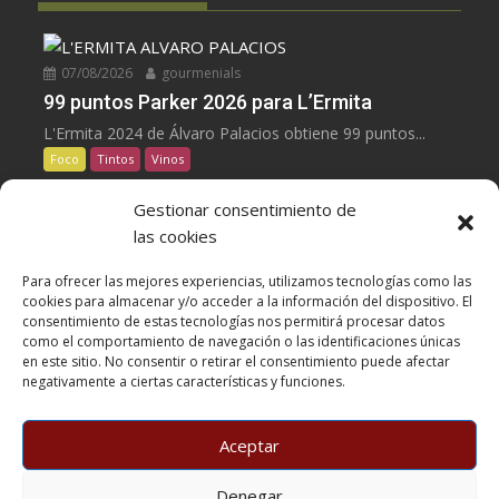
07/08/2026
gourmenials
99 puntos Parker 2026 para L’Ermita
L'Ermita 2024 de Álvaro Palacios obtiene 99 puntos...
Foco
Tintos
Vinos
Gestionar consentimiento de
07/08/2026
gourmenials
las cookies
100 puntos Parker 2026 para Les Manyes
Para ofrecer las mejores experiencias, utilizamos tecnologías como las
Les Manyes 2021 de Terroir al Límit, Garnacha...
cookies para almacenar y/o acceder a la información del dispositivo. El
Foco
Tintos
Vinos
consentimiento de estas tecnologías nos permitirá procesar datos
como el comportamiento de navegación o las identificaciones únicas
en este sitio. No consentir o retirar el consentimiento puede afectar
05/08/2026
gourmenials
negativamente a ciertas características y funciones.
Casa METT Sitges estrena hotelería boutique
05/08/26.Casa METT Sitges estrena hotel boutique de
Aceptar
cinco...
Foco
Horeca
Hoteles
Denegar