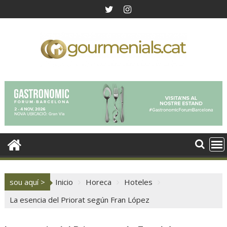
Saltar
al
contenido
sou aquí >
Inicio
Horeca
Hoteles
La esencia del Priorat según Fran López