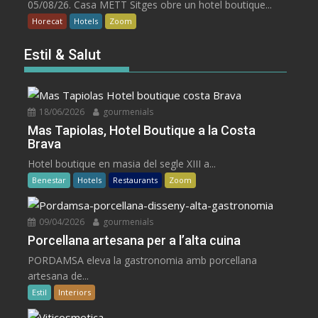
05/08/26. Casa METT Sitges obre un hotel boutique...
Horecat
Hotels
Zoom
Estil & Salut
18/06/2026
gourmenials
Mas Tapiolas, Hotel Boutique a la Costa
Brava
Hotel boutique en masia del segle XIII a...
Benestar
Hotels
Restaurants
Zoom
09/04/2026
gourmenials
Porcellana artesana per a l’alta cuina
PORDAMSA eleva la gastronomia amb porcellana
artesana de...
Estil
Interiors