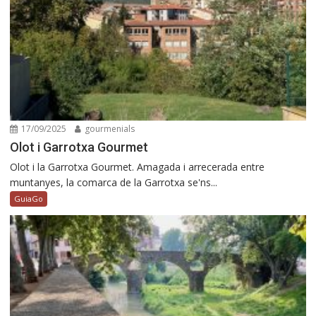
17/09/2025
gourmenials
Olot i Garrotxa Gourmet
Olot i la Garrotxa Gourmet. Amagada i arrecerada entre
muntanyes, la comarca de la Garrotxa se'ns...
GuiaGo