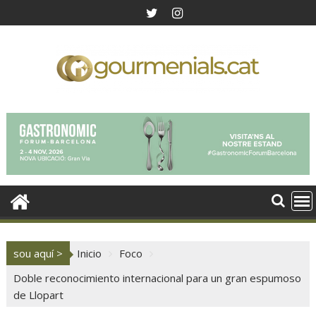
Saltar
al
contenido
sou aquí >
Inicio
Foco
Doble reconocimiento internacional para un gran espumoso
de Llopart