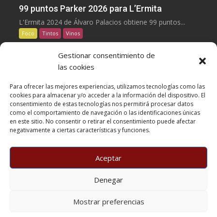
99 puntos Parker 2026 para L’Ermita
L'Ermita 2024 de Álvaro Palacios obtiene 99 puntos...
Foco
Tintos
Vinos
Gestionar consentimiento de
07/08/2026
gourmenials
las cookies
100 puntos Parker 2026 para Les Manyes
Para ofrecer las mejores experiencias, utilizamos tecnologías como las
Les Manyes 2021 de Terroir al Límit, Garnacha...
cookies para almacenar y/o acceder a la información del dispositivo. El
Foco
Tintos
Vinos
consentimiento de estas tecnologías nos permitirá procesar datos
como el comportamiento de navegación o las identificaciones únicas
en este sitio. No consentir o retirar el consentimiento puede afectar
05/08/2026
gourmenials
negativamente a ciertas características y funciones.
Casa METT Sitges estrena hotelería boutique
05/08/26.Casa METT Sitges estrena hotel boutique de
Aceptar
cinco...
Foco
Horeca
Hoteles
Denegar
Copyright BARCELONA SIGNATURE PRESS, S.L. © All rights
Mostrar preferencias
reserved