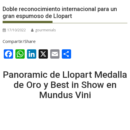
Doble reconocimiento internacional para un
gran espumoso de Llopart
17/10/2022
gourmenials
Compartir/Share
F
W
Li
X
E
C
ac
h
n
m
o
e
at
k
ai
m
Panoramic de Llopart Medalla
b
s
e
l
p
de Oro y Best in Show en
o
A
dI
ar
Mundus Vini
o
p
n
ti
k
p
r