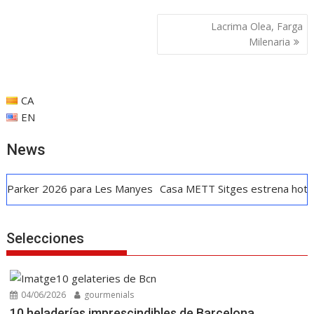
b
s
e
l
p
Navegación
Lacrima Olea, Farga
o
A
dI
ar
de
Milenaria
o
p
n
ti
entradas
k
p
r
CA
EN
News
 2026 para Les Manyes
Casa METT Sitges estrena hotelería bou
Selecciones
04/06/2026
gourmenials
10 heladerías imprescindibles de Barcelona