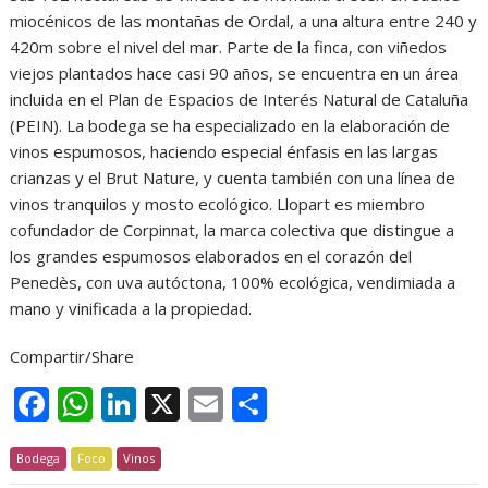
miocénicos de las montañas de Ordal, a una altura entre 240 y
420m sobre el nivel del mar. Parte de la finca, con viñedos
viejos plantados hace casi 90 años, se encuentra en un área
incluida en el Plan de Espacios de Interés Natural de Cataluña
(PEIN). La bodega se ha especializado en la elaboración de
vinos espumosos, haciendo especial énfasis en las largas
crianzas y el Brut Nature, y cuenta también con una línea de
vinos tranquilos y mosto ecológico. Llopart es miembro
cofundador de Corpinnat, la marca colectiva que distingue a
los grandes espumosos elaborados en el corazón del
Penedès, con uva autóctona, 100% ecológica, vendimiada a
mano y vinificada a la propiedad.
Compartir/Share
F
W
Li
X
E
C
ac
h
n
m
o
Bodega
e
Foco
at
Vinos
k
ai
m