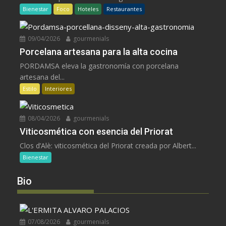
Bienestar
Foco
Hoteles
Restaurantes
09/04/2026
gourmenials
Porcelana artesana para la alta cocina
PORDAMSA eleva la gastronomía con porcelana
artesana del...
Estilo
Interiores
08/04/2026
gourmenials
Viticosmética con esencia del Priorat
Clos d’Alè: viticosmética del Priorat creada por Albert...
Bienestar
Bio
07/08/2026
gourmenials