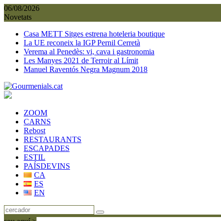
Skip
06/08/2026
to
Novetats
content
Casa METT Sitges estrena hoteleria boutique
La UE reconeix la IGP Pernil Cerretà
Verema al Penedès: vi, cava i gastronomia
Les Manyes 2021 de Terroir al Límit
Manuel Raventós Negra Magnum 2018
ZOOM
CARNS
Rebost
RESTAURANTS
ESCAPADES
ESTIL
PAÍSDEVINS
CA
ES
EN