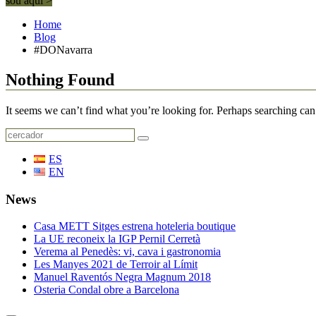
sou aquí >
Home
Blog
#DONavarra
Nothing Found
It seems we can’t find what you’re looking for. Perhaps searching can
ES
EN
News
Casa METT Sitges estrena hoteleria boutique
La UE reconeix la IGP Pernil Cerretà
Verema al Penedès: vi, cava i gastronomia
Les Manyes 2021 de Terroir al Límit
Manuel Raventós Negra Magnum 2018
Osteria Condal obre a Barcelona