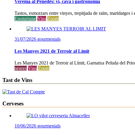
Verema al Penedès: vi, cava i gastronomia
Tastos, esmorzars entre vinyes, trepitjada de raïm, maridatges i
Enoturisme
Vins
Zoom
31/07/2026
gourmenials
Les Manyes 2021 de Terroir al Límit
Les Manyes 2021 de Terroir al Límit, Garnatxa Peluda del Prio
negres
Vins
Zoom
Tast de Vins
Cerveses
10/06/2026
gourmenials