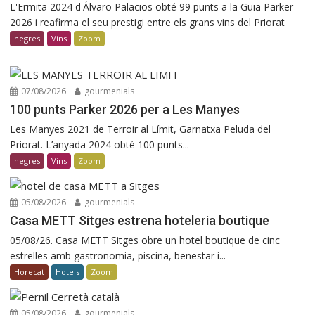
L'Ermita 2024 d'Álvaro Palacios obté 99 punts a la Guia Parker
2026 i reafirma el seu prestigi entre els grans vins del Priorat
negres
Vins
Zoom
07/08/2026
gourmenials
100 punts Parker 2026 per a Les Manyes
Les Manyes 2021 de Terroir al Límit, Garnatxa Peluda del
Priorat. L’anyada 2024 obté 100 punts...
negres
Vins
Zoom
05/08/2026
gourmenials
Casa METT Sitges estrena hoteleria boutique
05/08/26. Casa METT Sitges obre un hotel boutique de cinc
estrelles amb gastronomia, piscina, benestar i...
Horecat
Hotels
Zoom
05/08/2026
gourmenials