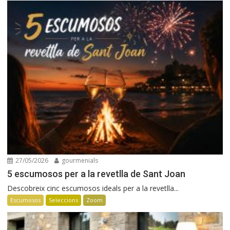
27/05/2026
gourmenials
5 escumosos per a la revetlla de Sant Joan
Descobreix cinc escumosos ideals per a la revetlla...
Escumosos
Seleccions
Zoom