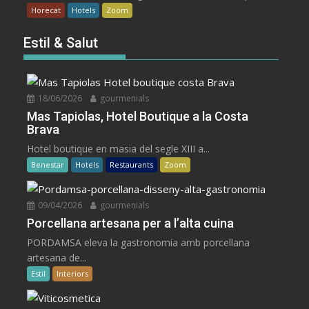
Horecat
Hotels
Zoom
Estil & Salut
18/06/2026
gourmenials
Mas Tapiolas, Hotel Boutique a la Costa
Brava
Hotel boutique en masia del segle XIII a...
Benestar
Hotels
Restaurants
Zoom
09/04/2026
gourmenials
Porcellana artesana per a l’alta cuina
PORDAMSA eleva la gastronomia amb porcellana
artesana de...
Estil
Interiors