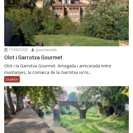
17/09/2025
gourmenials
Olot i Garrotxa Gourmet
Olot i la Garrotxa Gourmet. Amagada i arrecerada entre
muntanyes, la comarca de la Garrotxa se'ns...
GuiaGo