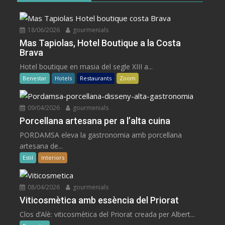
18/06/2026
gourmenials
Mas Tapiolas, Hotel Boutique a la Costa
Brava
Hotel boutique en masia del segle XIII a...
Benestar
Hotels
Restaurants
Zoom
09/04/2026
gourmenials
Porcellana artesana per a l’alta cuina
PORDAMSA eleva la gastronomia amb porcellana
artesana de...
Estil
Interiors
08/04/2026
gourmenials
Viticosmètica amb essència del Priorat
Clos d’Alè: viticosmètica del Priorat creada per Albert...