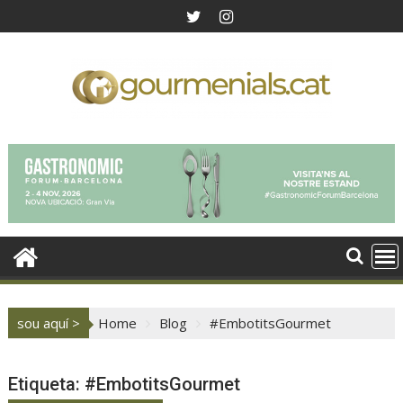
Skip
to
content
sou aquí >
Home
Blog
#EmbotitsGourmet
Etiqueta:
#EmbotitsGourmet