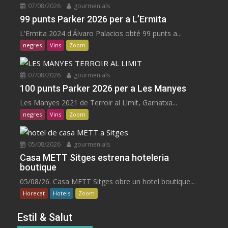
07/08/2026
gourmenials
99 punts Parker 2026 per a L’Ermita
L'Ermita 2024 d'Álvaro Palacios obté 99 punts a...
negres
Vins
Zoom
07/08/2026
gourmenials
100 punts Parker 2026 per a Les Manyes
Les Manyes 2021 de Terroir al Límit, Garnatxa...
negres
Vins
Zoom
05/08/2026
gourmenials
Casa METT Sitges estrena hoteleria
boutique
05/08/26. Casa METT Sitges obre un hotel boutique...
Horecat
Hotels
Zoom
Estil & Salut