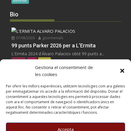
Benestar
Bio
07/08/2026
gourmenials
99 punts Parker 2026 per a L’Ermita
L'Ermita 2024 d'Álvaro Palacios obté 99 punts a...
negres
Vins
Zoom
Gestiona el consentiment de
les cookies
07/08/2026
gourmenials
100 punts Parker 2026 per a Les Manyes
Per oferir les millors experiències, utilitzem tecnologies com ara galetes
per emmagatzemar i/o accedir a la informació del dispositiu. Donar el
Les Manyes 2021 de Terroir al Límit, Garnatxa...
consentiment a aquestes tecnologies ens permetrà processar dades
negres
Vins
Zoom
com ara el comportament de navegació o identificadors únics en
aquest lloc. No consentir o retirar el consentiment, pot afectar
negativament determinades característiques i funcions.
05/08/2026
gourmenials
Casa METT Sitges estrena hoteleria boutique
Accepta