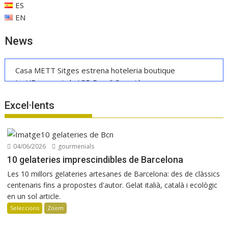
ES
EN
News
Casa METT Sitges estrena hoteleria boutique
La UE reconeix la IGP Pernil Cerretà
Verema al Penedès: vi, cava i gastronomia
Excel·lents
Les Manyes 2021 de Terroir al Límit
Manuel Raventós Negra Magnum 2018
Osteria Condal obre a Barcelona
04/06/2026
gourmenials
10 gelateries imprescindibles de Barcelona
Les 10 millors gelateries artesanes de Barcelona: des de clàssics
centenaris fins a propostes d'autor. Gelat italià, català i ecològic
en un sol article.
Seleccions
Zoom