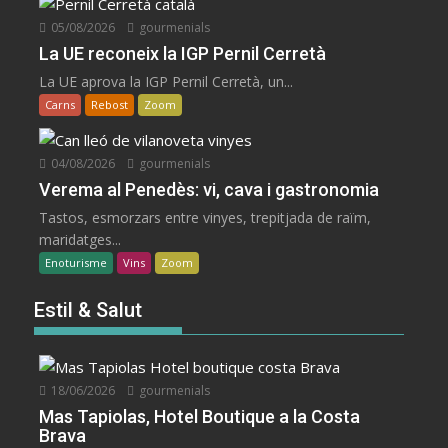
05/08/2026
gourmenials
La UE reconeix la IGP Pernil Cerretà
La UE aprova la IGP Pernil Cerretà, un...
Carns
Rebost
Zoom
04/08/2026
gourmenials
Verema al Penedès: vi, cava i gastronomia
Tastos, esmorzars entre vinyes, trepitjada de raïm,
maridatges...
Enoturisme
Vins
Zoom
Estil & Salut
18/06/2026
gourmenials
Mas Tapiolas, Hotel Boutique a la Costa
Brava