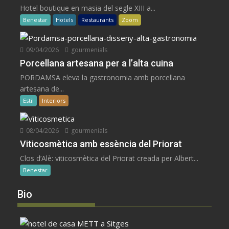
Hotel boutique en masia del segle XIII a...
Benestar
Hotels
Restaurants
Zoom
09/04/2026
gourmenials
Porcellana artesana per a l’alta cuina
PORDAMSA eleva la gastronomia amb porcellana
artesana de...
Estil
Interiors
08/04/2026
gourmenials
Viticosmètica amb essència del Priorat
Clos d’Alè: viticosmètica del Priorat creada per Albert...
Benestar
Bio