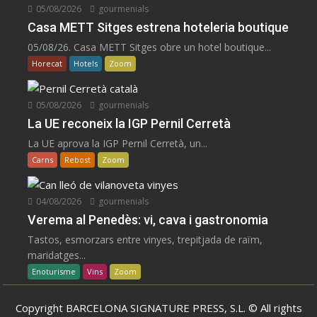
05/08/2026
gourmenials
Casa METT Sitges estrena hoteleria boutique
05/08/26. Casa METT Sitges obre un hotel boutique...
Horecat
Hotels
Zoom
05/08/2026
gourmenials
La UE reconeix la IGP Pernil Cerretà
La UE aprova la IGP Pernil Cerretà, un...
Carns
Rebost
Zoom
04/08/2026
gourmenials
Verema al Penedès: vi, cava i gastronomia
Tastos, esmorzars entre vinyes, trepitjada de raïm,
maridatges...
Enoturisme
Vins
Zoom
Copyright BARCELONA SIGNATURE PRESS, S.L. © All rights