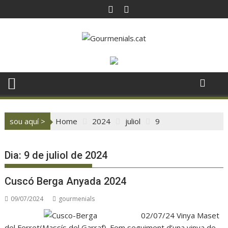
Skip
to
content
sou aquí >
Home
2024
juliol
9
Dia:
9 de juliol de 2024
Cuscó Berga Anyada 2024
09/07/2024
gourmenials
02/07/24 Vinya Maset
del Ferret(Massís del Garraf). Fem seguiment d’una vinya de