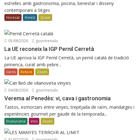
estrelles amb gastronomia, piscina, benestar i disseny
contemporani a Sitges
Horecat
Hotels
Zoom
05/08/2026
gourmenials
La UE reconeix la IGP Pernil Cerretà
La UE aprova la IGP Pernil Cerretà, un pernil català de tradició
pirinenca, curat amb pebre...
Carns
Rebost
Zoom
04/08/2026
gourmenials
Verema al Penedès: vi, cava i gastronomia
Tastos, esmorzars entre vinyes, trepitjada de raïm, maridatges i
experiències gourmet per gaudir de la temporada...
Enoturisme
Vins
Zoom
31/07/2026
gourmenials