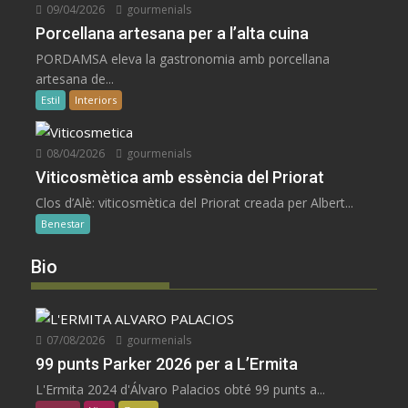
09/04/2026
gourmenials
Porcellana artesana per a l’alta cuina
PORDAMSA eleva la gastronomia amb porcellana
artesana de...
Estil
Interiors
08/04/2026
gourmenials
Viticosmètica amb essència del Priorat
Clos d’Alè: viticosmètica del Priorat creada per Albert...
Benestar
Bio
07/08/2026
gourmenials
99 punts Parker 2026 per a L’Ermita
L'Ermita 2024 d'Álvaro Palacios obté 99 punts a...