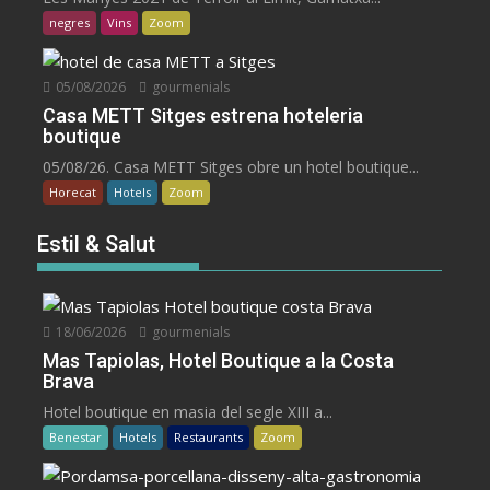
negres
Vins
Zoom
05/08/2026
gourmenials
Casa METT Sitges estrena hoteleria
boutique
05/08/26. Casa METT Sitges obre un hotel boutique...
Horecat
Hotels
Zoom
Estil & Salut
18/06/2026
gourmenials
Mas Tapiolas, Hotel Boutique a la Costa
Brava
Hotel boutique en masia del segle XIII a...
Benestar
Hotels
Restaurants
Zoom