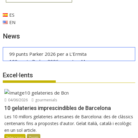
ES
EN
News
99 punts Parker 2026 per a L’Ermita
100 punts Parker 2026 per a Les Manyes
Casa METT Sitges estrena hoteleria boutique
Excel·lents
La UE reconeix la IGP Pernil Cerretà
Verema al Penedès: vi, cava i gastronomia
Manuel Raventós Negra Magnum 2018
04/06/2026
gourmenials
10 gelateries imprescindibles de Barcelona
Les 10 millors gelateries artesanes de Barcelona: des de clàssics
centenaris fins a propostes d'autor. Gelat italià, català i ecològic
en un sol article.
Seleccions
Zoom