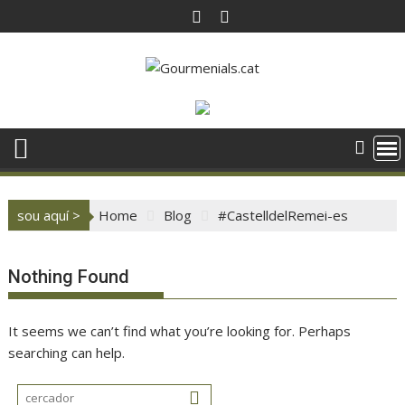
Skip
to
content
sou aquí >
Home
Blog
#CastelldelRemei-es
Nothing Found
It seems we can’t find what you’re looking for. Perhaps
searching can help.