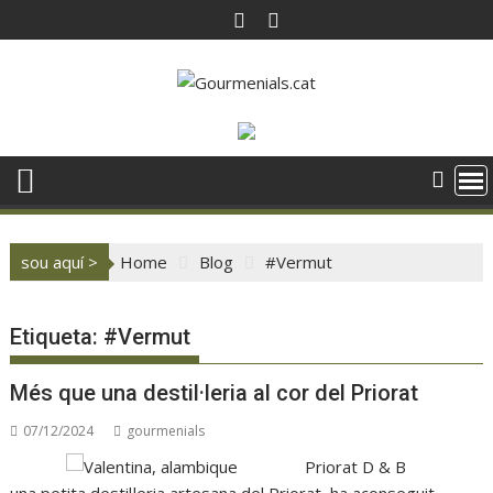
Skip
to
content
sou aquí >
Home
Blog
#Vermut
Etiqueta:
#Vermut
Més que una destil·leria al cor del Priorat
07/12/2024
gourmenials
Priorat D & B