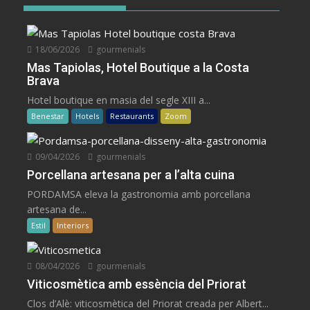
18/06/2026
gourmenials
Mas Tapiolas, Hotel Boutique a la Costa
Brava
Hotel boutique en masia del segle XIII a...
Benestar
Hotels
Restaurants
Zoom
09/04/2026
gourmenials
Porcellana artesana per a l’alta cuina
PORDAMSA eleva la gastronomia amb porcellana
artesana de...
Estil
Interiors
08/04/2026
gourmenials
Viticosmètica amb essència del Priorat
Clos d’Alè: viticosmètica del Priorat creada per Albert...