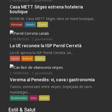
05/08/2026
gourmenials
Casa METT Sitges estrena hoteleria
boutique
05/08/26. Casa METT Sitges obre un hotel boutique...
Horecat
Hotels
Zoom
05/08/2026
gourmenials
La UE reconeix la IGP Pernil Cerretà
La UE aprova la IGP Pernil Cerretà, un...
Carns
Rebost
Zoom
04/08/2026
gourmenials
Verema al Penedès: vi, cava i gastronomia
Tastos, esmorzars entre vinyes, trepitjada de raïm,
maridatges...
Enoturisme
Vins
Zoom
Estil & Salut