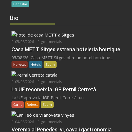
Benestar
Bio
05/08/2026
gourmenials
Casa METT Sitges estrena hoteleria boutique
05/08/26. Casa METT Sitges obre un hotel boutique...
Horecat
Hotels
Zoom
05/08/2026
gourmenials
La UE reconeix la IGP Pernil Cerretà
La UE aprova la IGP Pernil Cerretà, un...
Carns
Rebost
Zoom
04/08/2026
gourmenials
Verema al Penedès: vi, cava i gastronomia