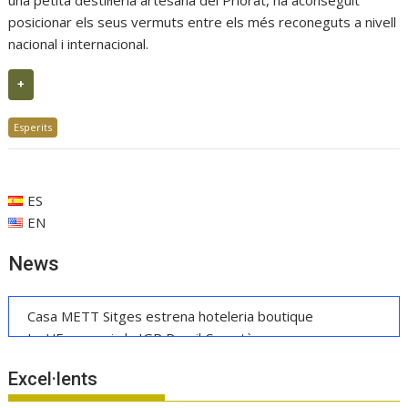
una petita destil·leria artesana del Priorat, ha aconseguit
posicionar els seus vermuts entre els més reconeguts a nivell
nacional i internacional.
+
Esperits
ES
EN
News
Casa METT Sitges estrena hoteleria boutique
La UE reconeix la IGP Pernil Cerretà
Verema al Penedès: vi, cava i gastronomia
Excel·lents
Les Manyes 2021 de Terroir al Límit
Manuel Raventós Negra Magnum 2018