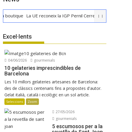
ique
La UE reconeix la IGP Pernil Cerretà
Verema al Penedès: vi
Excel·lents
04/06/2026
gourmenials
10 gelateries imprescindibles de
Barcelona
Les 10 millors gelateries artesanes de Barcelona:
des de clàssics centenaris fins a propostes d'autor.
Gelat italià, català i ecològic en un sol article.
Seleccions
Zoom
27/05/2026
gourmenials
5 escumosos per a la
revetlla de Sant Joan