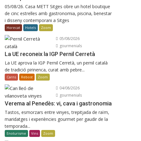
05/08/26. Casa METT Sitges obre un hotel boutique
de cinc estrelles amb gastronomia, piscina, benestar
i disseny contemporani a Sitges
Horecat
Hotels
Zoom
05/08/2026
gourmenials
La UE reconeix la IGP Pernil Cerretà
La UE aprova la IGP Pernil Cerretà, un pernil català
de tradició pirinenca, curat amb pebre...
Carns
Rebost
Zoom
04/08/2026
gourmenials
Verema al Penedès: vi, cava i gastronomia
Tastos, esmorzars entre vinyes, trepitjada de raïm,
maridatges i experiències gourmet per gaudir de la
temporada...
Enoturisme
Vins
Zoom