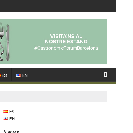
ES
EN
ES
EN
News