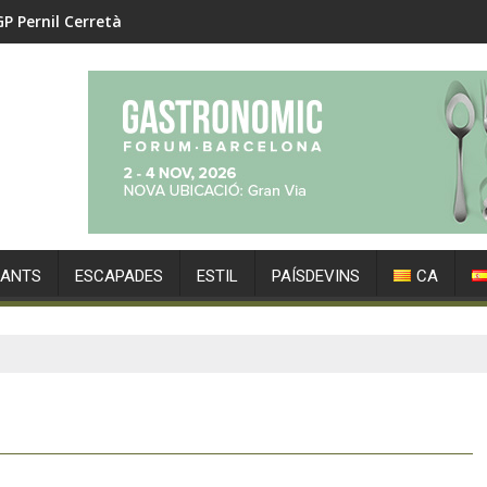
GP Pernil Cerretà
RANTS
ESCAPADES
ESTIL
PAÍSDEVINS
CA