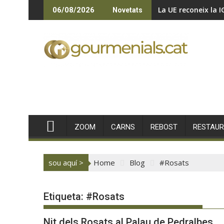
Skip
La UE reconeix la I
06/08/2026
Novetats
to
content
ZOOM
CARNS
REBOST
RESTAU
sou aquí >
Home
Blog
#Rosats
Etiqueta:
#Rosats
Nit dels Rosats al Palau de Pedralbes