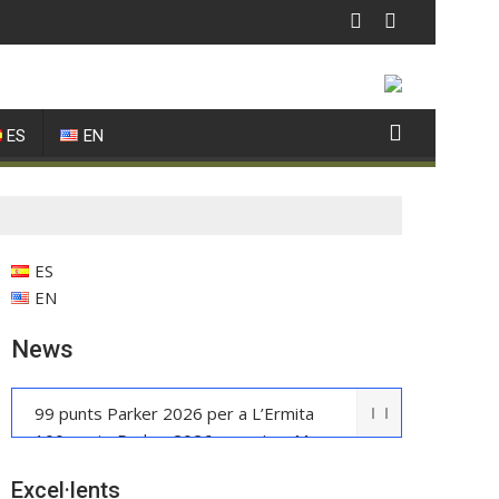
ES
EN
ES
EN
News
99 punts Parker 2026 per a L’Ermita
100 punts Parker 2026 per a Les Manyes
Casa METT Sitges estrena hoteleria
Excel·lents
boutique