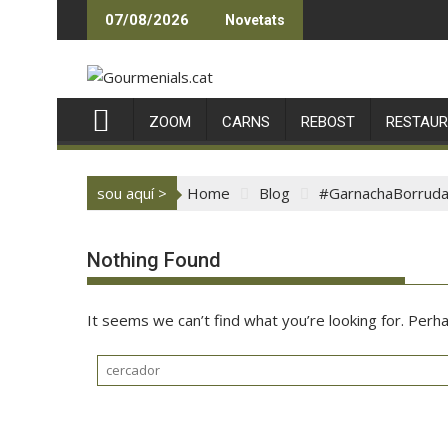
Skip
07/08/2026
Novetats
to
content
ZOOM
CARNS
REBOST
RESTAU
sou aquí >
Home
Blog
#GarnachaBorrud
Nothing Found
It seems we can’t find what you’re looking for. Perh