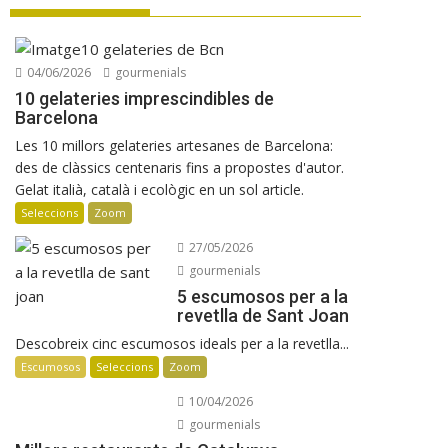
Verema al Penedès: vi, cava i
gastronomia
Manuel Raventós Negra Magnum 2018
04/06/2026
gourmenials
Osteria Condal obre a Barcelona
10 gelateries imprescindibles de
Barcelona
Les 10 millors gelateries artesanes de Barcelona:
des de clàssics centenaris fins a propostes d'autor.
Gelat italià, català i ecològic en un sol article.
Seleccions
Zoom
27/05/2026
gourmenials
5 escumosos per a la
revetlla de Sant Joan
Descobreix cinc escumosos ideals per a la revetlla...
Escumosos
Seleccions
Zoom
10/04/2026
gourmenials