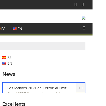
ES
EN
ES
EN
News
Les Manyes 2021 de Terroir al Límit
Casa METT Sitges estrena hoteleria
boutique
Excel·lents
La UE reconeix la IGP Pernil Cerretà