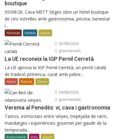
boutique
05/08/26. Casa METT Sitges obre un hotel boutique
de cinc estrelles amb gastronomia, piscina, benestar
i...
Horecat
Hotels
Zoom
05/08/2026
gourmenials
La UE reconeix la IGP Pernil Cerretà
La UE aprova la IGP Pernil Cerretà, un pernil català
de tradició pirinenca, curat amb pebre...
Carns
Rebost
Zoom
04/08/2026
gourmenials
Verema al Penedès: vi, cava i gastronomia
Tastos, esmorzars entre vinyes, trepitjada de raïm,
maridatges i experiències gourmet per gaudir de la
temporada...
Enoturisme
Vins
Zoom