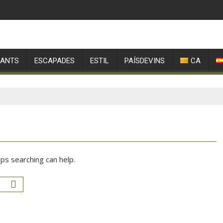
RANTS
ESCAPADES
ESTIL
PAÍSDEVINS
CA
a
aps searching can help.