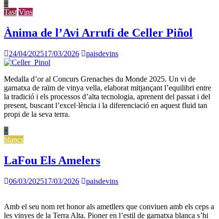
+
Tast
Vins
Ànima de l’Avi Arrufí de Celler Piñol
24/04/2025
17/03/2026
paisdevins
Medalla d’or al Concurs Grenaches du Monde 2025. Un vi de
garnatxa de raïm de vinya vella, elaborat mitjançant l’equilibri entre
la tradició i els processos d’alta tecnologia, aprenent del passat i del
present, buscant l’excel·lència i la diferenciació en aquest fluid tan
propi de la seva terra.
+
blancs
LaFou Els Amelers
06/03/2025
17/03/2026
paisdevins
Amb el seu nom ret honor als ametllers que conviuen amb els ceps a
les vinyes de la Terra Alta. Pioner en l’estil de garnatxa blanca s’hi