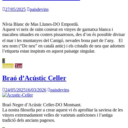
27/05/2025
paisdevins
Nívia Blanc de Mas Llunes-DO Empordà.
Aquest vi neix de raïm conreat en vinyes de garnatxa blanca i
macabeu situades en costers pissarrosos, des d’on és possible divisar
el mar i les muntanyes del Canigó, nevades bona part de l’any. El
seu nom (“De neu” en català antic) i els cristalls de neu que adornen
l’etiqueta estan inspirats en aquest paisatge singular.
+
blancs
Tast
Braó d’Acústic Celler
24/05/2025
16/03/2026
paisdevins
Braó Negre d’Acústic Celler-DO Montsant.
La nostra filosofia per a crear aquest vi és aprofitar la saviesa de les
vinyes extremadament velles de varietats autòctones i l‘antiga
tradició dels ancians pagesos.