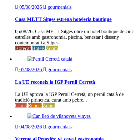
05/08/2026
gourmenials
Casa METT Sitges estrena hoteleria boutique
05/08/26. Casa METT Sitges obre un hotel boutique de cinc
estrelles amb gastronomia, piscina, benestar i disseny
contemporani a Sitges
Horecat
Hotels
Zoom
05/08/2026
gourmenials
La UE reconeix la IGP Pernil Cerretà
La UE aprova la IGP Pernil Cerretà, un pernil català de
tradició pirinenca, curat amb pebre...
Carns
Rebost
Zoom
04/08/2026
gourmenials
Verema al Penedès: vi, cava i gastronomia