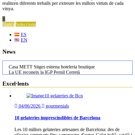
realitzen diferents treballs per extreure les millors virtuts de cada
vinya.
+
blancs
Seleccions
ES
EN
News
Casa METT Sitges estrena hoteleria boutique
La UE reconeix la IGP Pernil Cerretà
Verema al Penedès: vi, cava i gastronomia
Les Manyes 2021 de Terroir al Límit
Excel·lents
Manuel Raventós Negra Magnum 2018
Osteria Condal obre a Barcelona
04/06/2026
gourmenials
10 gelateries imprescindibles de Barcelona
Les 10 millors gelateries artesanes de Barcelona: des de
clàssics centenaris fins a propostes d'autor. Gelat italià, català i