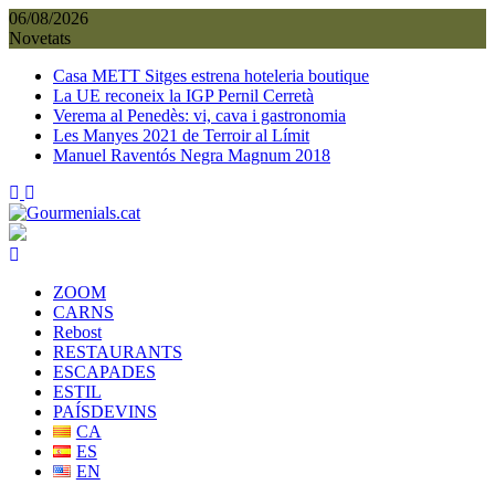
Skip
06/08/2026
to
Novetats
content
Casa METT Sitges estrena hoteleria boutique
La UE reconeix la IGP Pernil Cerretà
Verema al Penedès: vi, cava i gastronomia
Les Manyes 2021 de Terroir al Límit
Manuel Raventós Negra Magnum 2018
ZOOM
CARNS
Rebost
RESTAURANTS
ESCAPADES
ESTIL
PAÍSDEVINS
CA
ES
EN