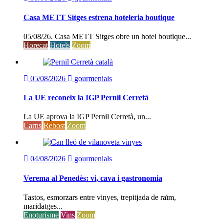
Casa METT Sitges estrena hoteleria boutique
05/08/26. Casa METT Sitges obre un hotel boutique...
Horecat
Hotels
Zoom
05/08/2026
gourmenials
La UE reconeix la IGP Pernil Cerretà
La UE aprova la IGP Pernil Cerretà, un...
Carns
Rebost
Zoom
04/08/2026
gourmenials
Verema al Penedès: vi, cava i gastronomia
Tastos, esmorzars entre vinyes, trepitjada de raïm,
maridatges...
Enoturisme
Vins
Zoom