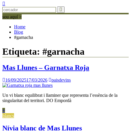
sou aquí >
Home
Blog
#garnacha
Etiqueta:
#garnacha
Mas Llunes – Garnatxa Roja
16/09/2025
17/03/2026
paisdevins
Un vi blanc equilibrat i llaminer que representa l’essència de la
singularitat del territori. DO Empordà
+
blancs
Nívia blanc de Mas Llunes