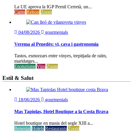
La UE aprova la IGP Pernil Cerretà, un...
Carns
Rebost
Zoom
04/08/2026
gourmenials
Verema al Penedès: vi, cava i gastronomia
Tastos, esmorzars entre vinyes, trepitjada de raïm,
maridatges...
Enoturisme
Vins
Zoom
Estil & Salut
18/06/2026
gourmenials
Mas Tapiolas, Hotel Boutique a la Costa Brava
Hotel boutique en masia del segle XIII a...
Benestar
Hotels
Restaurants
Zoom