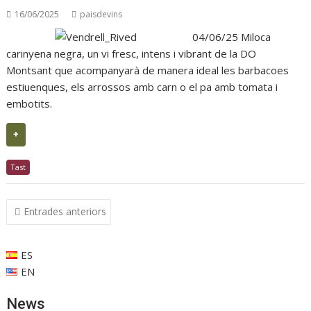
16/06/2025
paisdevins
04/06/25 Miloca
carinyena negra, un vi fresc, intens i vibrant de la DO
Montsant que acompanyarà de manera ideal les barbacoes
estiuenques, els arrossos amb carn o el pa amb tomata i
embotits.
+
Tast
Navegació
Entrades anteriors
d'entrades
ES
EN
News