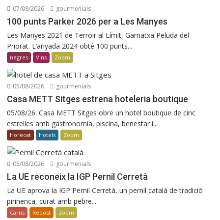
07/08/2026
gourmenials
100 punts Parker 2026 per a Les Manyes
Les Manyes 2021 de Terroir al Límit, Garnatxa Peluda del
Priorat. L’anyada 2024 obté 100 punts...
negres
Vins
Zoom
05/08/2026
gourmenials
Casa METT Sitges estrena hoteleria boutique
05/08/26. Casa METT Sitges obre un hotel boutique de cinc
estrelles amb gastronomia, piscina, benestar i...
Horecat
Hotels
Zoom
05/08/2026
gourmenials
La UE reconeix la IGP Pernil Cerretà
La UE aprova la IGP Pernil Cerretà, un pernil català de tradició
pirinenca, curat amb pebre...
Carns
Rebost
Zoom