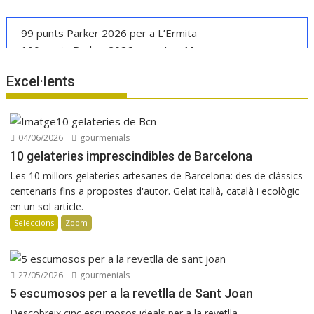
99 punts Parker 2026 per a L’Ermita
100 punts Parker 2026 per a Les Manyes
Casa METT Sitges estrena hoteleria boutique
Excel·lents
La UE reconeix la IGP Pernil Cerretà
Verema al Penedès: vi, cava i gastronomia
Manuel Raventós Negra Magnum 2018
04/06/2026
gourmenials
10 gelateries imprescindibles de Barcelona
Les 10 millors gelateries artesanes de Barcelona: des de clàssics
centenaris fins a propostes d'autor. Gelat italià, català i ecològic
en un sol article.
Seleccions
Zoom
27/05/2026
gourmenials
5 escumosos per a la revetlla de Sant Joan
Descobreix cinc escumosos ideals per a la revetlla...