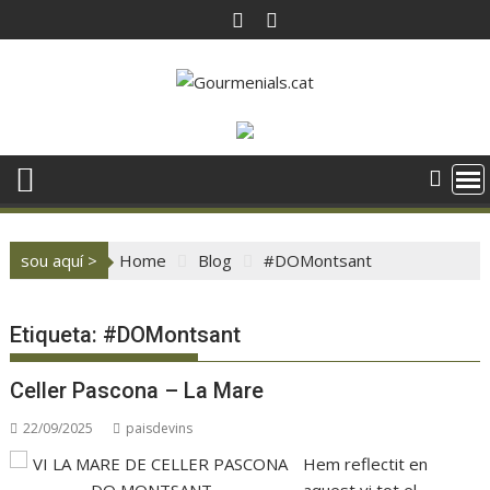
Skip
to
content
sou aquí >
Home
Blog
#DOMontsant
Etiqueta:
#DOMontsant
Celler Pascona – La Mare
22/09/2025
paisdevins
Hem reflectit en