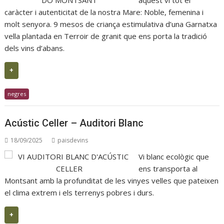
aquest vi tot el
caràcter i autenticitat de la nostra Mare: Noble, femenina i
molt senyora. 9 mesos de criança estimulativa d’una Garnatxa
vella plantada en Terroir de granit que ens porta la tradició
dels vins d’abans.
+
negres
Acústic Celler – Auditori Blanc
18/09/2025
paisdevins
Vi blanc ecològic que
ens transporta al
Montsant amb la profunditat de les vinyes velles que pateixen
el clima extrem i els terrenys pobres i durs.
+