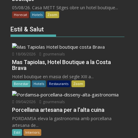
05/08/26. Casa METT Sitges obre un hotel boutique...
Horecat
Hotels
Zoom
Estil & Salut
18/06/2026
gourmenials
Mas Tapiolas, Hotel Boutique a la Costa
Brava
Hotel boutique en masia del segle XIII a...
Benestar
Hotels
Restaurants
Zoom
09/04/2026
gourmenials
Porcellana artesana per a l’alta cuina
PORDAMSA eleva la gastronomia amb porcellana
artesana de...
Estil
Interiors