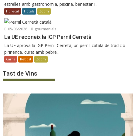
estrelles amb gastronomia, piscina, benestar i...
Horecat
Hotels
Zoom
05/08/2026
gourmenials
La UE reconeix la IGP Pernil Cerretà
La UE aprova la IGP Pernil Cerretà, un pernil català de tradició
pirinenca, curat amb pebre...
Carns
Rebost
Zoom
Tast de Vins