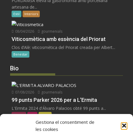
PORDAMSA eleva la gastronomia amb porcellana
artesana de...
Estil
Interiors
08/04/2026
gourmenials
Viticosmètica amb essència del Priorat
Clos d’Alè: viticosmètica del Priorat creada per Albert...
Benestar
Bio
07/08/2026
gourmenials
99 punts Parker 2026 per a L’Ermita
L'Ermita 2024 d'Álvaro Palacios obté 99 punts a...
negres
Vins
Zoom
Gestiona el consentiment de
les cookies
07/08/2026
gourmenials