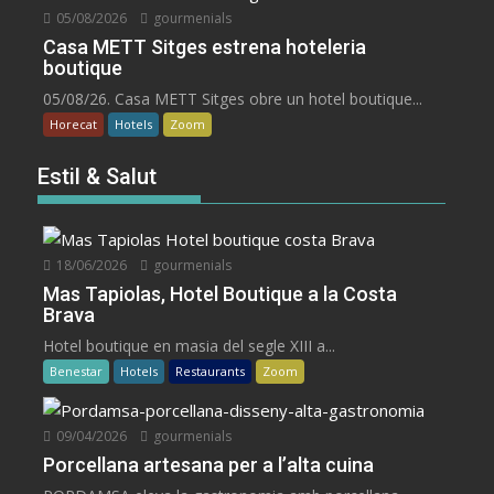
05/08/2026
gourmenials
Casa METT Sitges estrena hoteleria
boutique
05/08/26. Casa METT Sitges obre un hotel boutique...
Horecat
Hotels
Zoom
Estil & Salut
18/06/2026
gourmenials
Mas Tapiolas, Hotel Boutique a la Costa
Brava
Hotel boutique en masia del segle XIII a...
Benestar
Hotels
Restaurants
Zoom
09/04/2026
gourmenials
Porcellana artesana per a l’alta cuina