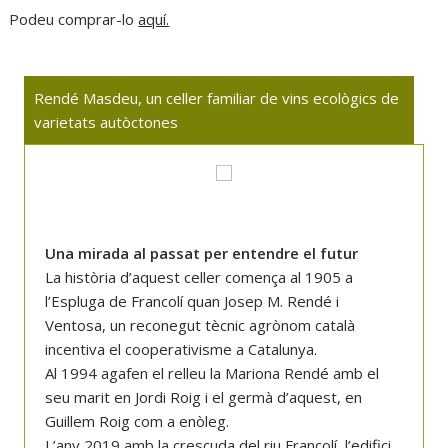
Podeu comprar-lo
aquí.
Rendé Masdeu, un celler familiar de vins ecològics de
varietats autòctones
Una mirada al passat per entendre el futur
La història d’aquest celler comença al 1905 a
l’Espluga de Francolí quan Josep M. Rendé i
Ventosa, un reconegut tècnic agrònom català
incentiva el cooperativisme a Catalunya.
Al 1994 agafen el relleu la Mariona Rendé amb el
seu marit en Jordi Roig i el germà d’aquest, en
Guillem Roig com a enòleg.
L’any 2019 amb la crescuda del riu Francolí, l’edifici