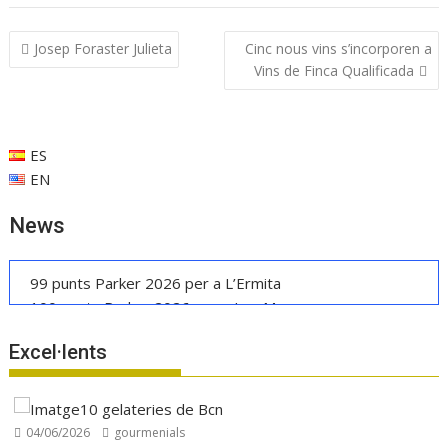
b
s
e
l
p
Navegació
Josep Foraster Julieta
Cinc nous vins s’incorporen a
o
A
dI
ar
d'entrades
Vins de Finca Qualificada
o
p
n
te
k
p
ix
ES
EN
News
99 punts Parker 2026 per a L’Ermita
100 punts Parker 2026 per a Les Manyes
Casa METT Sitges estrena hoteleria boutique
Excel·lents
La UE reconeix la IGP Pernil Cerretà
Verema al Penedès: vi, cava i gastronomia
Manuel Raventós Negra Magnum 2018
04/06/2026
gourmenials