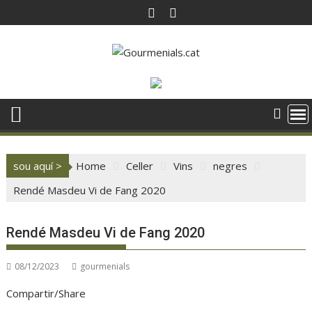
Skip
to
content
sou aquí >
Home
Celler
Vins
negres
Rendé Masdeu Vi de Fang 2020
Rendé Masdeu Vi de Fang 2020
08/12/2023
gourmenials
Compartir/Share