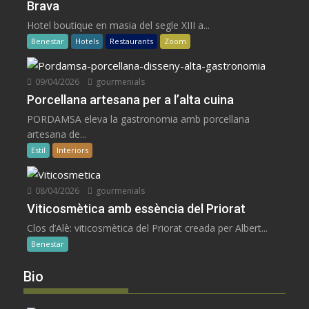
Brava
Hotel boutique en masia del segle XIII a...
Benestar
Hotels
Restaurants
Zoom
09/04/2026
gourmenials
Porcellana artesana per a l’alta cuina
PORDAMSA eleva la gastronomia amb porcellana
artesana de...
Estil
Interiors
08/04/2026
gourmenials
Viticosmètica amb essència del Priorat
Clos d’Alè: viticosmètica del Priorat creada per Albert...
Benestar
Bio