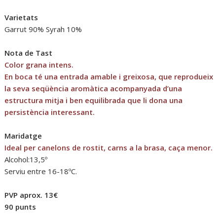
Varietats
Garrut 90% Syrah 10%
Nota de Tast
Color grana intens.
En boca té una entrada amable i greixosa, que reprodueix
la seva seqüència aromàtica acompanyada d’una
estructura mitja i ben equilibrada que li dona una
persistència interessant.
Maridatge
Ideal per canelons de rostit, carns a la brasa, caça menor.
Alcohol:13,5º
Serviu entre 16-18ºC.
PVP aprox. 13€
90 punts