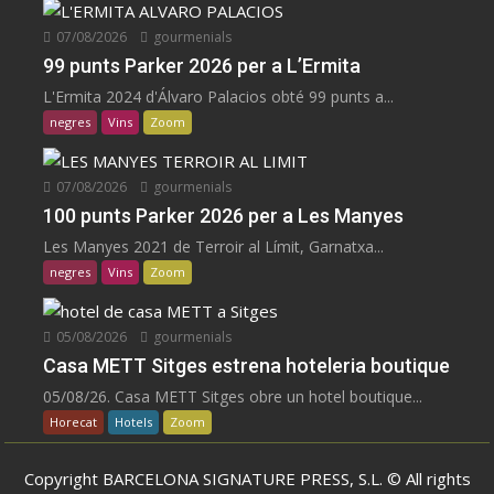
07/08/2026
gourmenials
99 punts Parker 2026 per a L’Ermita
L'Ermita 2024 d'Álvaro Palacios obté 99 punts a...
negres
Vins
Zoom
07/08/2026
gourmenials
100 punts Parker 2026 per a Les Manyes
Les Manyes 2021 de Terroir al Límit, Garnatxa...
negres
Vins
Zoom
05/08/2026
gourmenials
Casa METT Sitges estrena hoteleria boutique
05/08/26. Casa METT Sitges obre un hotel boutique...
Horecat
Hotels
Zoom
Copyright BARCELONA SIGNATURE PRESS, S.L. © All rights