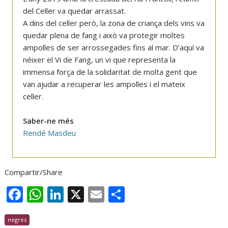
del Celler va quedar arrassat.
A dins del celler però, la zona de criança dels vins va
quedar plena de fang i això va protegir moltes
ampolles de ser arrossegades fins al mar. D’aquí va
néixer el Vi de Fang, un vi que representa la
immensa força de la solidaritat de molta gent que
van ajudar a recuperar les ampolles i el mateix
celler.
Saber-ne més
Rendé Masdeu
Compartir/Share
F
W
Li
X
E
C
ac
h
n
m
o
negres
e
at
k
ai
m