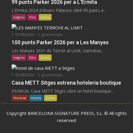
99 punts Parker 2026 per a L’Ermita
L'Ermita 2024 d'Álvaro Palacios obté 99 punts a...
negres
Vins
Zoom
07/08/2026
gourmenials
100 punts Parker 2026 per a Les Manyes
Les Manyes 2021 de Terroir al Límit, Garnatxa...
negres
Vins
Zoom
05/08/2026
gourmenials
Casa METT Sitges estrena hoteleria boutique
05/08/26. Casa METT Sitges obre un hotel boutique...
Horecat
Hotels
Zoom
Copyright BARCELONA SIGNATURE PRESS, S.L. © All rights
reserved