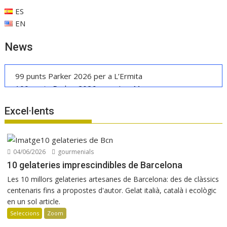
r
ES
t
EN
e
News
i
x
99 punts Parker 2026 per a L’Ermita
100 punts Parker 2026 per a Les Manyes
Casa METT Sitges estrena hoteleria boutique
Excel·lents
La UE reconeix la IGP Pernil Cerretà
Verema al Penedès: vi, cava i gastronomia
Manuel Raventós Negra Magnum 2018
04/06/2026
gourmenials
10 gelateries imprescindibles de Barcelona
Les 10 millors gelateries artesanes de Barcelona: des de clàssics
centenaris fins a propostes d'autor. Gelat italià, català i ecològic
en un sol article.
Seleccions
Zoom