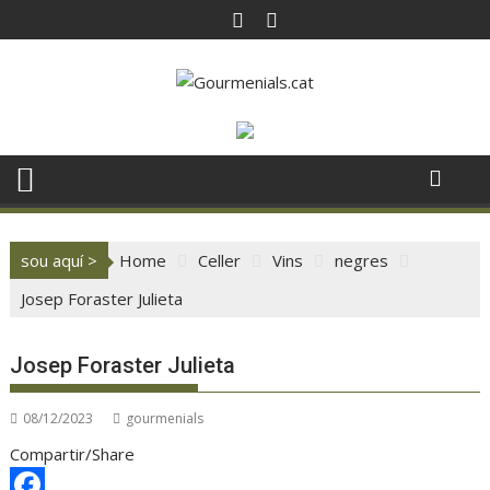
Skip
to
content
sou aquí >
Home
Celler
Vins
negres
Josep Foraster Julieta
Josep Foraster Julieta
08/12/2023
gourmenials
Compartir/Share