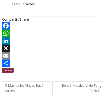
Josep Foraster
Compartir/Share
F
a
W
c
h
L
e
a
i
X
b
t
n
E
o
s
k
m
C
negres
o
A
e
a
o
Navegació
Mas de les Vinyes Racó
Rendé Masdeu Vi de Fang
k
p
d
i
m
d'entrades
2020
d’Atans
p
I
l
p
n
a