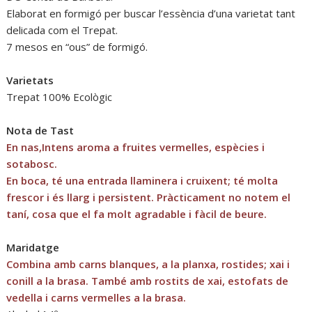
Elaborat en formigó per buscar l’essència d’una varietat tant
delicada com el Trepat.
7 mesos en “ous” de formigó.
Varietats
Trepat 100% Ecològic
Nota de Tast
En nas,Intens aroma a fruites vermelles, espècies i
sotabosc.
En boca, té una entrada llaminera i cruixent; té molta
frescor i és llarg i persistent. Pràcticament no notem el
taní, cosa que el fa molt agradable i fàcil de beure.
Maridatge
Combina amb carns blanques, a la planxa, rostides; xai i
conill a la brasa. També amb rostits de xai, estofats de
vedella i carns vermelles a la brasa.