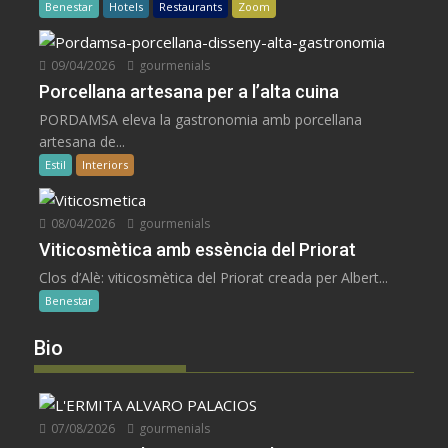
Benestar
Hotels
Restaurants
Zoom
09/04/2026
gourmenials
Porcellana artesana per a l’alta cuina
PORDAMSA eleva la gastronomia amb porcellana
artesana de...
Estil
Interiors
08/04/2026
gourmenials
Viticosmètica amb essència del Priorat
Clos d’Alè: viticosmètica del Priorat creada per Albert...
Benestar
Bio
07/08/2026
gourmenials