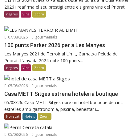
L'Ermita 2024 d'Álvaro Palacios obté 99 punts a la Guia Parker
2026 i reafirma el seu prestigi entre els grans vins del Priorat
negres
Vins
Zoom
07/08/2026
gourmenials
100 punts Parker 2026 per a Les Manyes
Les Manyes 2021 de Terroir al Límit, Garnatxa Peluda del
Priorat. L’anyada 2024 obté 100 punts...
negres
Vins
Zoom
05/08/2026
gourmenials
Casa METT Sitges estrena hoteleria boutique
05/08/26. Casa METT Sitges obre un hotel boutique de cinc
estrelles amb gastronomia, piscina, benestar i...
Horecat
Hotels
Zoom
05/08/2026
gourmenials