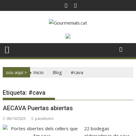
Saltar
al
contenido
sou aquí >
Inicio
Blog
#cava
Etiqueta:
#cava
AECAVA Puertas abiertas
08/10/2025
paisdevins
22 bodegas
elaboradoras de cava