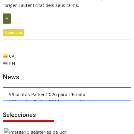
l’origen i autenticitat dels seus raïms.
+
Espumosos
CA
EN
News
99 puntos Parker 2026 para L’Ermita
100 puntos Parker 2026 para Les Manyes
Casa METT Sitges estrena hotelería boutique
Selecciones
La UE reconoce la IGP Pernil Cerretà
Vendimia Penedès: vino, cava y gastronomía
Manuel Raventós Negra Magnum 2018