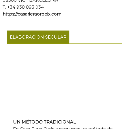
08500 VIC | BARCELONA |
T. +34 938 893 034
https://casarieraordeix.com
ELABORACIÓN SECULAR
UN MÉTODO TRADICIONAL
En Casa Riera Ordeix seguimos un método de