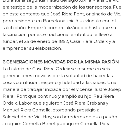
Durante la segunda mitad del siglo XIX la Plana de Vic
era testigo de la modernización de los transportes. Fue
en este contexto que José Riera Font, originario de Vic,
pero residente en Barcelona, inició su vínculo con el
salchichón. Empezó comercializándolo hasta que su
fascinación por este tradicional embutido le llevó a
fundar, el 25 de enero de 1852, Casa Riera Ordeix y a
emprender su elaboración.
6 GENERACIONES MOVIDAS POR LA MISMA PASIÓN
La historia de Casa Riera Ordeix se resume en seis
generaciones movidas por la voluntad de hacer las
cosas con ilusión, respeto y fidelidad a las raíces. Una
manera de trabajar iniciada por el vicense ilustre Josep
Riera i Font que continuó y amplió su hijo, Pau Riera
Ordeix. Labor que siguieron José Riera Creixans y
Manuel Riera Comella, otorgando prestigio al
Salchichón de Vic. Hoy, son herederos de esta pasión
Joaquim Comella Benet y Joaquim Comella Riera.