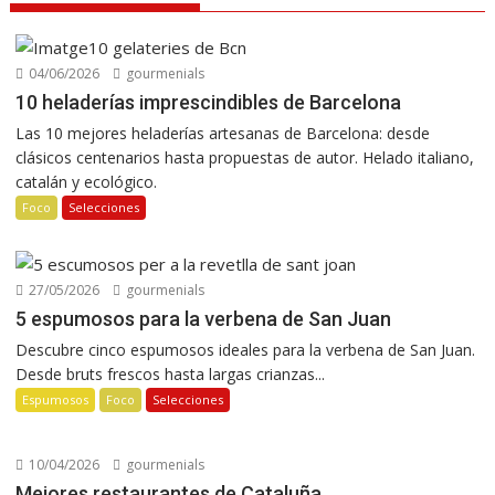
Vendimia Penedès: vino, cava y gastronomía
Manuel Raventós Negra Magnum 2018
04/06/2026
gourmenials
10 heladerías imprescindibles de Barcelona
Las 10 mejores heladerías artesanas de Barcelona: desde
clásicos centenarios hasta propuestas de autor. Helado italiano,
catalán y ecológico.
Foco
Selecciones
27/05/2026
gourmenials
5 espumosos para la verbena de San Juan
Descubre cinco espumosos ideales para la verbena de San Juan.
Desde bruts frescos hasta largas crianzas...
Espumosos
Foco
Selecciones
10/04/2026
gourmenials
Mejores restaurantes de Cataluña