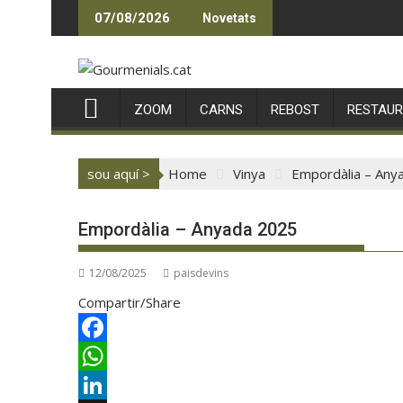
Skip
07/08/2026
Novetats
to
content
ZOOM
CARNS
REBOST
RESTAU
sou aquí >
Home
Vinya
Empordàlia – Any
Empordàlia – Anyada 2025
12/08/2025
paisdevins
Compartir/Share
F
a
W