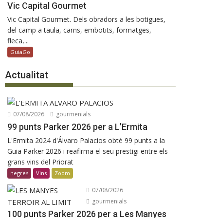
Vic Capital Gourmet
Vic Capital Gourmet. Dels obradors a les botigues,
del camp a taula, carns, embotits, formatges,
fleca,...
GuiaGo
Actualitat
07/08/2026
gourmenials
99 punts Parker 2026 per a L’Ermita
L'Ermita 2024 d'Álvaro Palacios obté 99 punts a la
Guia Parker 2026 i reafirma el seu prestigi entre els
grans vins del Priorat
negres
Vins
Zoom
07/08/2026
gourmenials
100 punts Parker 2026 per a Les Manyes