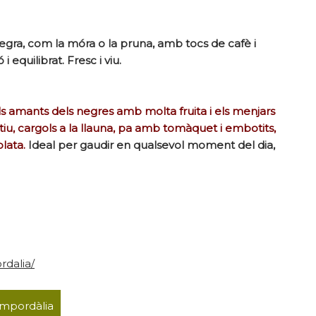
negra, com la móra o la pruna, amb tocs de cafè i
 equilibrat. Fresc i viu.
ls amants dels negres amb molta fruita i els menjars
iu, cargols a la llauna, pa amb tomàquet i embotits,
lata.
Ideal per gaudir en qualsevol moment del dia,
dalia/
mpordàlia