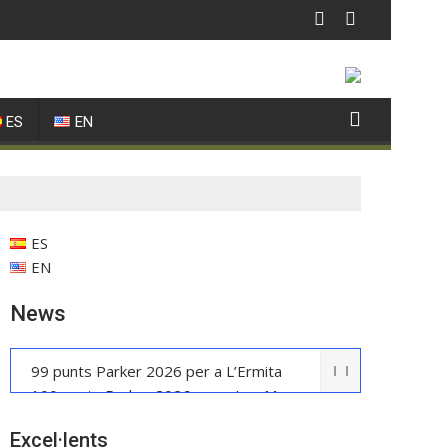
ES
EN
ES
EN
News
99 punts Parker 2026 per a L’Ermita
100 punts Parker 2026 per a Les Manyes
Casa METT Sitges estrena hoteleria
Excel·lents
boutique