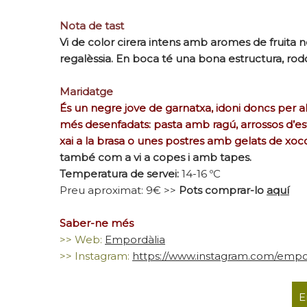
Nota de tast
Vi de color cirera intens amb aromes de fruita 
regalèssia. En boca té una bona estructura, rodó i
Maridatge
És un negre jove de garnatxa, idoni doncs per a
més desenfadats: pasta amb ragú, arrossos d’est
xai a la brasa o unes postres amb gelats de xoco
també com a vi a copes i amb tapes.
Temperatura de servei:
14-16 ºC
Preu aproximat: 9€ >>
Pots comprar-lo
aquí
Saber-ne més
>> Web:
Empordàlia
>> Instagram:
https://www.instagram.com/empor
E