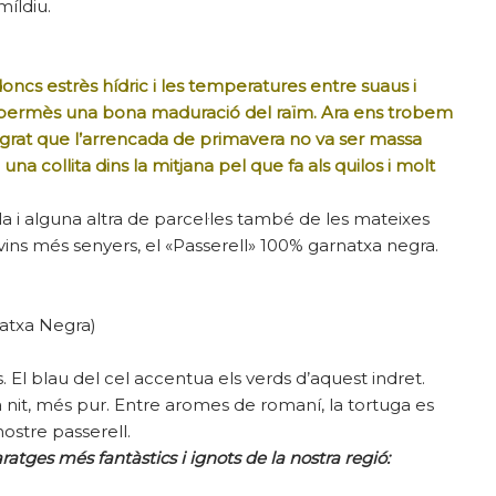
míldiu.
doncs estrès hídric i les temperatures entre suaus i
 permès una bona maduració del raïm. Ara ens trobem
lgrat que l’arrencada de primavera no va ser massa
na collita dins la mitjana pel que fa als quilos i molt
la i alguna altra de parcel·les també de les mateixes
vins més senyers, el «Passerell» 100% garnatxa negra.
natxa Negra)
. El blau del cel accentua els verds d’aquest indret.
a nit, més pur. Entre aromes de romaní, la tortuga es
nostre passerell.
atges més fantàstics i ignots de la nostra regió: