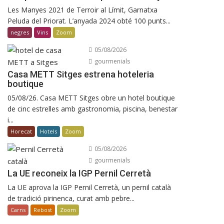
Les Manyes 2021 de Terroir al Límit, Garnatxa
Peluda del Priorat. L’anyada 2024 obté 100 punts...
negres
Vins
Zoom
05/08/2026
gourmenials
Casa METT Sitges estrena hoteleria
boutique
05/08/26. Casa METT Sitges obre un hotel boutique
de cinc estrelles amb gastronomia, piscina, benestar
i...
Horecat
Hotels
Zoom
05/08/2026
gourmenials
La UE reconeix la IGP Pernil Cerretà
La UE aprova la IGP Pernil Cerretà, un pernil català
de tradició pirinenca, curat amb pebre...
Carns
Rebost
Zoom