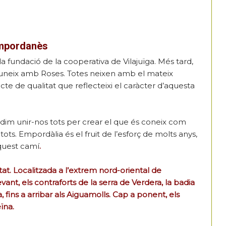
empordanès
a fundació de la cooperativa de Vilajuïga. Més tard,
s’uneix amb Roses. Totes neixen amb el mateix
ucte de qualitat que reflecteixi el caràcter d’aquesta
dim unir-nos tots per crear el que és coneix com
s. Empordàlia és el fruit de l’esforç de molts anys,
aquest camí
.
at. Localitzada a l’extrem nord-oriental de
evant, els contraforts de la serra de Verdera, la badia
, fins a arribar als Aiguamolls. Cap a ponent, els
eïna.