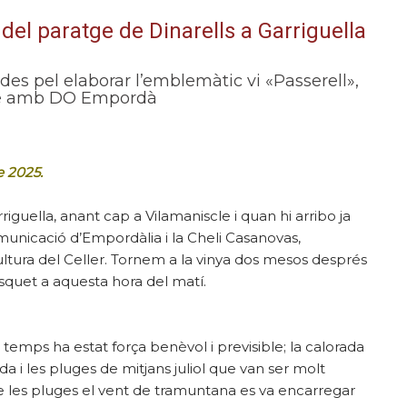
del paratge de Dinarells a Garriguella
es pel elaborar l’emblemàtic vi «Passerell»,
re amb DO Empordà
e 2025.
riguella, anant cap a Vilamaniscle i quan hi arribo ja
municació d’Empordàlia i la Cheli Casanovas,
ltura del Celler. Tornem a la vinya dos mesos després
resquet a aquesta hora del matí.
emps ha estat força benèvol i previsible; la calorada
da i les pluges de mitjans juliol que van ser molt
e les pluges el vent de tramuntana es va encarregar