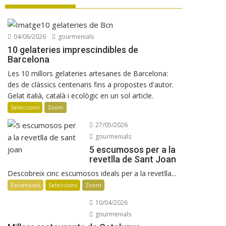
La UE reconeix la IGP Pernil Cerretà
Verema al Penedès: vi, cava i
gastronomia
04/06/2026
gourmenials
Manuel Raventós Negra Magnum 2018
10 gelateries imprescindibles de
Barcelona
Les 10 millors gelateries artesanes de Barcelona:
des de clàssics centenaris fins a propostes d'autor.
Gelat italià, català i ecològic en un sol article.
Seleccions
Zoom
27/05/2026
gourmenials
5 escumosos per a la
revetlla de Sant Joan
Descobreix cinc escumosos ideals per a la revetlla...
Escumosos
Seleccions
Zoom
10/04/2026
gourmenials