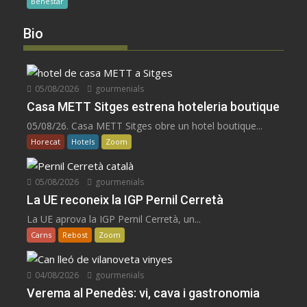
Benestar
Bio
05/08/2026
gourmenials
Casa METT Sitges estrena hoteleria boutique
05/08/26. Casa METT Sitges obre un hotel boutique...
Horecat
Hotels
Zoom
05/08/2026
gourmenials
La UE reconeix la IGP Pernil Cerretà
La UE aprova la IGP Pernil Cerretà, un...
Carns
Rebost
Zoom
04/08/2026
gourmenials
Verema al Penedès: vi, cava i gastronomia