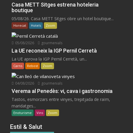
Casa METT Sitges estrena hoteleria
boutique
05/08/26. Casa METT Sitges obre un hotel boutique...
Horecat
Hotels
Zoom
05/08/2026
gourmenials
La UE reconeix la IGP Pernil Cerretà
La UE aprova la IGP Pernil Cerretà, un...
Carns
Rebost
Zoom
04/08/2026
gourmenials
Verema al Penedès: vi, cava i gastronomia
Tastos, esmorzars entre vinyes, trepitjada de raïm,
maridatges...
Enoturisme
Vins
Zoom
Estil & Salut