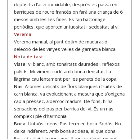
depòsits d’acer inoxidable, després es passa en
barriques de roure francès on farà una criança de 6
mesos amb les lies fines. Es fan battonage
periòdics, que aporten untuositat i sedositat al vi.
Verema
Verema manual, al punt òptim de maduració,
selecció de les vinyes velles de garnatxa blanca.
Nota de tast
Vista:
Vi blanc, amb tonalitats daurades i reflexos
pàl·lids. Moviment rodó amb bona densitat. La
llàgrima cau lentament per les parets de la copa.
Nas
: Aromes delicats de flors blanques i fruites de
carn blanca, va evolucionant a mesura que s’oxigena
cap a préssec, albercoc madurs. De fons, hi ha
sensacions del pas per barrica del vi. És un nas
complex i ple d’harmonia.
Boca:
Untuós i dens. Pas ferm en boca. Sedós. No
deixa indiferent. Amb bona acidesa, el que dona
llargada al vi. Un post gust llarg i profund, en què