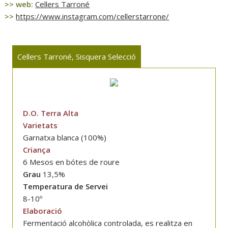
>> web:
Cellers Tarroné
>>
https://www.instagram.com/cellerstarrone/
Cellers Tarroné, Sisquera Selecció
D.O. Terra Alta
Varietats
Garnatxa blanca (100%)
Criança
6 Mesos en bótes de roure
Grau
13,5%
Temperatura de Servei
8-10º
Elaboració
Fermentació alcohòlica controlada, es realitza en