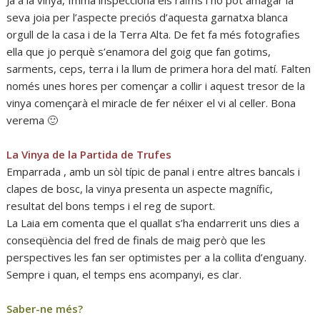
Ja a la vinya, Imma inspecciona els raïms i no pot amagar la
seva joia per l’aspecte preciós d’aquesta garnatxa blanca
orgull de la casa i de la Terra Alta. De fet fa més fotografies
ella que jo perquè s’enamora del goig que fan gotims,
sarments, ceps, terra i la llum de primera hora del matí. Falten
només unes hores per començar a collir i aquest tresor de la
vinya començarà el miracle de fer néixer el vi al celler. Bona
verema 🙂
La Vinya de la Partida de Trufes
Emparrada , amb un sòl típic de panal i entre altres bancals i
clapes de bosc, la vinya presenta un aspecte magnífic,
resultat del bons temps i el reg de suport.
La Laia em comenta que el quallat s’ha endarrerit uns dies a
conseqüència del fred de finals de maig però que les
perspectives les fan ser optimistes per a la collita d’enguany.
Sempre i quan, el temps ens acompanyi, es clar.
Saber-ne més?