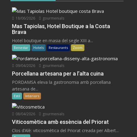
18/06/2026
gourmenials
Mas Tapiolas, Hotel Boutique a la Costa
Brava
Hotel boutique en masia del segle XIII a...
Benestar
Hotels
Restaurants
Zoom
09/04/2026
gourmenials
Porcellana artesana per a l’alta cuina
PORDAMSA eleva la gastronomia amb porcellana
artesana de...
Estil
Interiors
08/04/2026
gourmenials
Viticosmètica amb essència del Priorat
Clos d’Alè: viticosmètica del Priorat creada per Albert...