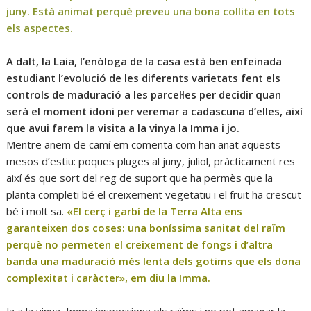
juny. Està animat perquè preveu una bona collita en tots
els aspectes.
A dalt, la Laia, l’enòloga de la casa està ben enfeinada
estudiant l’evolució de les diferents varietats fent els
controls de maduració a les parcel·les per decidir quan
serà el moment idoni per veremar a cadascuna d’elles, així
que avui farem la visita a la vinya la Imma i jo.
Mentre anem de camí em comenta com han anat aquests
mesos d’estiu: poques pluges al juny, juliol, pràcticament res
així és que sort del reg de suport que ha permès que la
planta completi bé el creixement vegetatiu i el fruit ha crescut
bé i molt sa.
«El cerç i garbí de la Terra Alta ens
garanteixen dos coses: una boníssima sanitat del raïm
perquè no permeten el creixement de fongs i d’altra
banda una maduració més lenta dels gotims que els dona
complexitat i caràcter», em diu la Imma.