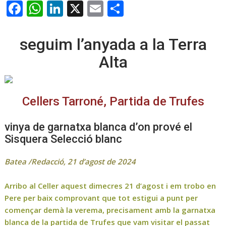
F
W
Li
X
E
C
ac
h
n
m
o
e
at
k
ai
m
seguim l’anyada a la Terra
b
s
e
l
p
Alta
o
A
dI
ar
Imma Solé i Llop (Cellers Tarroné)
o
p
n
te
Cellers Tarroné, Partida de Trufes
k
p
ix
vinya de garnatxa blanca d’on prové el
Sisquera Selecció blanc
Batea /Redacció, 21 d’agost de 2024
Arribo al Celler aquest dimecres 21 d’agost i em trobo en
Pere per baix comprovant que tot estigui a punt per
començar demà la verema, precisament amb la garnatxa
blanca de la partida de Trufes que vam visitar el passat