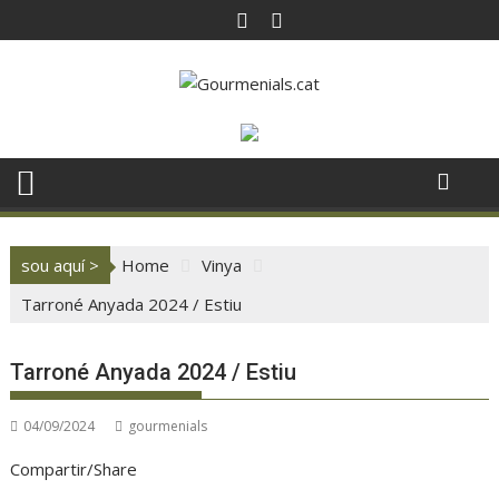
Skip
to
content
sou aquí >
Home
Vinya
Tarroné Anyada 2024 / Estiu
Tarroné Anyada 2024 / Estiu
04/09/2024
gourmenials
Compartir/Share