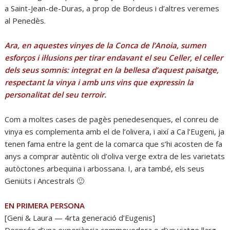
a Saint-Jean-de-Duras, a prop de Bordeus i d’altres veremes
al Penedès.
Ara, en aquestes vinyes de la Conca de l’Anoia, sumen
esforços i il·lusions per tirar endavant el seu Celler, el celler
dels seus somnis: integrat en la bellesa d’aquest paisatge,
respectant la vinya i amb uns vins que expressin la
personalitat del seu terroir.
Com a moltes cases de pagès penedesenques, el conreu de
vinya es complementa amb el de l’olivera, i així a Ca l’Eugeni, ja
tenen fama entre la gent de la comarca que s’hi acosten de fa
anys a comprar autèntic oli d’oliva verge extra de les varietats
autòctones arbequina i arbossana. I, ara també, els seus
Geniüts i Ancestrals 🙂
EN PRIMERA PERSONA
[Geni & Laura — 4rta generació d’Eugenis]