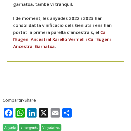
garnatxa, també vi tranquil.
I de moment, les anyades 2022 i 2023 han
consolidat la vinificació dels Geniüts i ens han
portat la primera parella d’ancestrals, el
Ca
l’Eugeni Ancestral Xarel·lo Vermell i Ca l’Eugeni
Ancestral Garnatxa
.
Compartir/Share
F
W
Li
X
E
C
ac
h
n
m
o
Anyada
emergents
Vinyataires