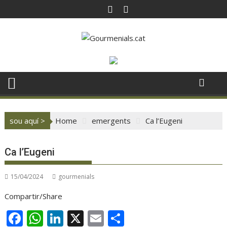
Skip
to
content
sou aquí >
Home
emergents
Ca l’Eugeni
Ca l’Eugeni
15/04/2024
gourmenials
Compartir/Share
F
W
Li
X
E
C