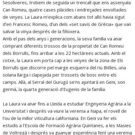
Sesoliveres, trobem de seguida un trencall que ens assenyala
Can Romeu, quatre cases plàcides i endreçades envoltades
de vinyes. La Laura m’explica com abans tot allò havia sigut
d’en Francesc Romeu, d’un dels «set savis de Grècia» que van
salvar la vinya després de la fil·loxera.
Amb el pas dels anys i generacions, la seva família va anar
comprant diferents trossos de la propietat de Can Romeu
dels Borrulls, fins arribar a les 22 hectàrees actuals. Amb el
cotxe, la Laura em porta cap a les vinyes de la zona de Els
Borrulls que discorre pel marge esquerra del riu Bitlles, una
solana llarga i clapejada per trossets de bosc entre els
camps. Allà, al Serral del Gurugú se’ns ajuntarà en Geni, son
germà, la quarta generació d’Eugenis de la família.
La Laura va anar fins a Lleida a estudiar Enginyeria Agrària a la
Universitat i després va viure la verema a Napa, el rovell de
l’ou de la millor viticultura californiana. En Geni va fer els
estudis a l’Escola de Formació Agrària Quintanes, a les Masies
de Voltregà i després va guanyar experiència fent una verema