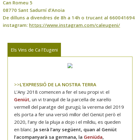
Can Romeu 5
08770 Sant Sadurní d’Anoia
De dilluns a divendres de 8h a 14h o trucant al 660041694
instagram:
https://www.instagram.com/caleugeni/
Els Vins de Ca l’Eugeni
>>
L’EXPRESSIÓ DE LA NOSTRA TERRA
L’Any 2018 comencen a fer el seu propi vi: el
Geniüt
, un vi tranquil de la parcel·la de xarel·lo
vermell del paratge del gurugú; la verema del 2019
els porta a fer una versió millor del Geniüt però el
2020, l’any de la pluja a dojo i el míldiu, es queden
en blanc.
Ja serà l’any següent, quan al Geniüt
l’acompanyarà sa germana, la
Geniüda
,