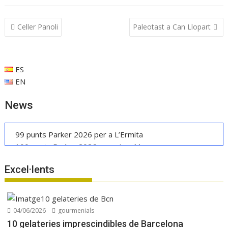
e
at
k
ai
m
b
s
e
l
p
Navegació
Celler Panoli
Paleotast a Can Llopart
o
A
dI
ar
d'entrades
o
p
n
te
k
p
ix
ES
EN
News
99 punts Parker 2026 per a L’Ermita
100 punts Parker 2026 per a Les Manyes
Casa METT Sitges estrena hoteleria boutique
Excel·lents
La UE reconeix la IGP Pernil Cerretà
Verema al Penedès: vi, cava i gastronomia
Manuel Raventós Negra Magnum 2018
04/06/2026
gourmenials
10 gelateries imprescindibles de Barcelona