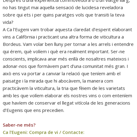
Després d’una experiència commovedora o d’un viatge llarg,
no has tingut mai aquella sensació de lucidesa reveladora
sobre qui ets i per quins paratges vols que transiti la teva
vida?
A Ca l’Eugeni vam trobar aquesta claredat d’esperit elaborant
vins a Califòrnia i practicant una altra forma de viticultura a
Bordeus. Vam volar ben lluny per tornar a les arrels i entendre
qui érem, què volíem i què era realment important. Ser-ne
conscients, implicava anar més enllà de nosaltres mateixos i
adonar-nos que formàvem part d’una comunitat més gran. I
això ens va portar a canviar la relació que teníem amb el
paisatge i la mirada que hi abocàvem, la manera com
practicàvem la viticultura, la tria que fèiem de les varietats
amb les que volíem elaborar els nostres vins o com enteníem
que havíem de conservar el llegat vitícola de les generacions
d’Eugenis que ens precedien.
Saber-ne més?
Ca l’Eugeni: Compra de vi / Contacte: