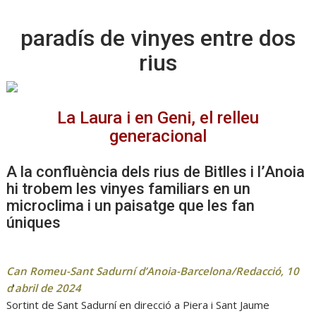
ac
h
n
m
o
e
at
k
ai
m
paradís de vinyes entre dos
b
s
e
l
p
rius
o
A
dI
ar
o
p
n
te
k
La Laura i en Geni, el relleu
p
ix
generacional
A la confluència dels rius de Bitlles i l’Anoia
hi trobem les vinyes familiars en un
microclima i un paisatge que les fan
úniques
Can Romeu-Sant Sadurní d’Anoia-Barcelona/Redacció, 10
d
‘
abril de 2024
Sortint de Sant Sadurní en direcció a Piera i Sant Jaume