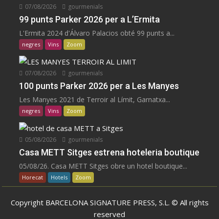
07/08/2026
gourmenials
99 punts Parker 2026 per a L’Ermita
L'Ermita 2024 d'Álvaro Palacios obté 99 punts a...
negres
Vins
Zoom
07/08/2026
gourmenials
100 punts Parker 2026 per a Les Manyes
Les Manyes 2021 de Terroir al Límit, Garnatxa...
negres
Vins
Zoom
05/08/2026
gourmenials
Casa METT Sitges estrena hoteleria boutique
05/08/26. Casa METT Sitges obre un hotel boutique...
Horecat
Hotels
Zoom
Copyright BARCELONA SIGNATURE PRESS, S.L. © All rights
reserved